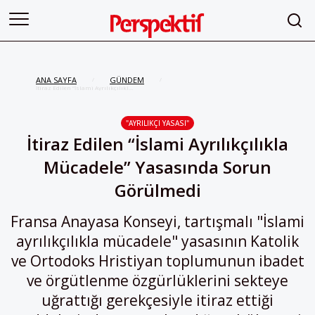
ANA SAYFA
GÜNDEM
/
/
İtiraz Edilen “İslami Ayrılıkçılıkla
Mücadele” Yasasında Sorun
Görülmedi
"AYRILIKÇI YASASI"
İtiraz Edilen “İslami Ayrılıkçılıkla
Mücadele” Yasasında Sorun
Görülmedi
Fransa Anayasa Konseyi, tartışmalı "İslami
ayrılıkçılıkla mücadele" yasasının Katolik
ve Ortodoks Hristiyan toplumunun ibadet
ve örgütlenme özgürlüklerini sekteye
uğrattığı gerekçesiyle itiraz ettiği