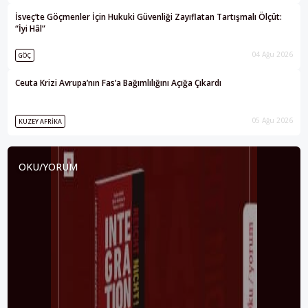
İsveç’te Göçmenler İçin Hukuki Güvenliği Zayıflatan Tartışmalı Ölçüt:
“İyi Hâl”
04 Ağu 2026
GÖÇ
Ceuta Krizi Avrupa’nın Fas’a Bağımlılığını Açığa Çıkardı
05 Ağu 2026
KUZEY AFRIKA
OKU/YORUM