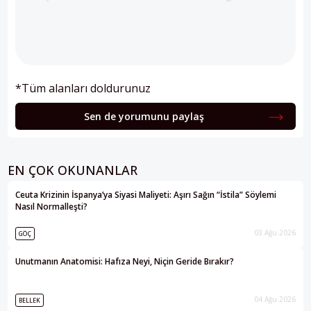
*Tüm alanları doldurunuz
Sen de yorumunu paylaş
EN ÇOK OKUNANLAR
Ceuta Krizinin İspanya’ya Siyasi Maliyeti: Aşırı Sağın “İstila” Söylemi
Nasıl Normalleşti?
03 Ağu 2026
GÖÇ
Unutmanın Anatomisi: Hafıza Neyi, Niçin Geride Bırakır?
04 Ağu 2026
BELLEK