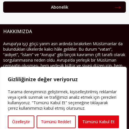
Abonelik
HAKKIMIZDA
Avrupa’ya işçi göçü yarım asrı ardında bırakırken Müslümanlar da
bulundukları ülkelerde kalıcı hâle geldiler. Bu durum “vatan”,
“aidiyet”, “İslam” ve “Avrupa” gibi birçok kavramın çift taraflı olarak
sorgulanmasına neden oldu. Avrupa’da yerleşik bir Müslüman
cemaatin oluşması, hem yerleşik kültür ve siyasi düzen için, hem
de Müslümanlar için yeni sorulara da kapı araladı.
Gizliliğinize değer veriyoruz
Yazının devamı
Tarama deneyiminizi geliştirmek, kişiselleştirilmiş reklamlar
PERSPEKTIF’I SOSYAL MEDYADA TAKIP EDEBILIRSINIZ
veya içerik sunmak ve trafiğimizi analiz etmek için çerezleri
kullanıyoruz. "Tümünü Kabul Et" seçeneğine tıklayarak
çerez kullanımımızı kabul etmiş olursunuz.
Özelleştir
Tümünü Reddet
Tümünü Kabul Et