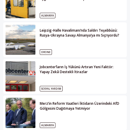
ALMANYA
Leipzig-Halle Havalimanı’nda Saldırı Teşebbüsü:
Rusya-Ukrayna Savaşı Almanya’ya mı Sıçrıyordu?
DRONE
Jobcenter’ların İş Yükünü Artıran Yeni Faktör:
Yapay Zekâ Destekli İtirazlar
SOSYAL YARDIM
Merz’in Reform Vaatleri İktidarın Üzerindeki AfD
Gölgesini Dağıtmaya Yetmiyor
ALMANYA