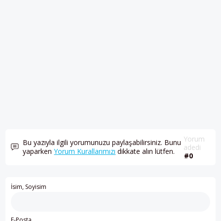
Yorum
Bu yazıyla ilgili yorumunuzu paylaşabilirsiniz. Bunu
adedi
yaparken
Yorum Kurallarımızı
dikkate alın lütfen.
#0
İsim, Soyisim
E-Posta