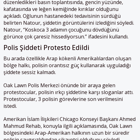
düzenledikleri basın toplantısında, gencin yüzünde,
kafatasında ve leğen kemiğinde kırıklar olduğunu
açıkladı. Oğlunun hastanedeki tedavisinin sürdüğü
belirten Natour, şiddetin görüntülerini izlediğini söyledi.
Natour, “Koskoca 3 adamın çocuğunu dövdüğünü
görünce çok çaresiz hissediyorsun.” ifadesini kullandı.
Polis Şiddeti Protesto Edildi
Bu arada özellikle Arap kökenli Amerikalılardan oluşan
bölge halkı, polisin orantısız güç kullanarak uyguladığı
şiddete sessiz kalmadı.
Oak Lawn Polis Merkezi önünde bir araya gelen
protestocular, polisin ırkçı şiddetine karşı sloganlar attı.
Protestocular, 3 polisin görevlerine son verilmesini
istedi.
Amerikan İslam İlişkileri Chicago Konseyi Başkanı Ahmed
Mahmud Rehab, konuyla ilgili açıklamasında, Oak Lawn
bölgesindeki Arap-Amerikan halkının uzun bir süredir
polisin saygısızlığından şikayetçi olduğunu söyledi.