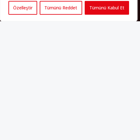
Özelleştir
Tümünü Reddet
Tümünü Kabul Et
Künye
Yorum Kuralları
Abonelik
İletişim
Hakkımızda
İş İlanları
Erişilebilirlik