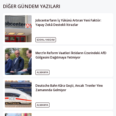
DIĞER GÜNDEM YAZILARI
Jobcenter’ların İş Yükünü Artıran Yeni Faktör:
Yapay Zekâ Destekli İtirazlar
SOSYAL YARDIM
Merz’in Reform Vaatleri İktidarın Üzerindeki AfD
Gölgesini Dağıtmaya Yetmiyor
ALMANYA
Deutsche Bahn Kâra Geçti, Ancak Trenler Yine
Zamanında Gelmiyor
ALMANYA