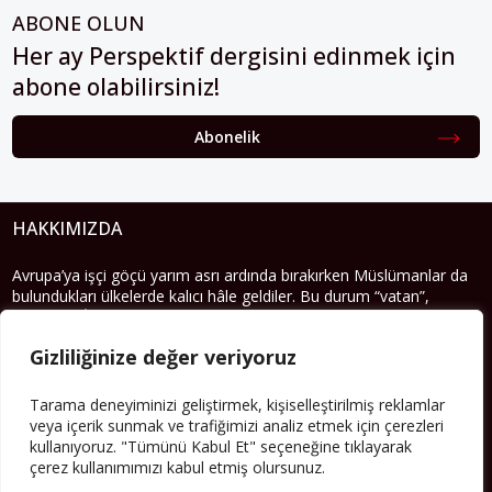
ABONE OLUN
Her ay Perspektif dergisini edinmek için
abone olabilirsiniz!
Abonelik
HAKKIMIZDA
Avrupa’ya işçi göçü yarım asrı ardında bırakırken Müslümanlar da
bulundukları ülkelerde kalıcı hâle geldiler. Bu durum “vatan”,
“aidiyet”, “İslam” ve “Avrupa” gibi birçok kavramın çift taraflı olarak
sorgulanmasına neden oldu. Avrupa’da yerleşik bir Müslüman
Gizliliğinize değer veriyoruz
cemaatin oluşması, hem yerleşik kültür ve siyasi düzen için, hem
de Müslümanlar için yeni sorulara da kapı araladı.
Tarama deneyiminizi geliştirmek, kişiselleştirilmiş reklamlar
Yazının devamı
veya içerik sunmak ve trafiğimizi analiz etmek için çerezleri
kullanıyoruz. "Tümünü Kabul Et" seçeneğine tıklayarak
çerez kullanımımızı kabul etmiş olursunuz.
PERSPEKTIF’I SOSYAL MEDYADA TAKIP EDEBILIRSINIZ