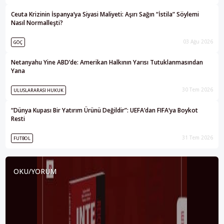
Ceuta Krizinin İspanya’ya Siyasi Maliyeti: Aşırı Sağın “İstila” Söylemi
Nasıl Normalleşti?
03 Ağu 2026
GÖÇ
Netanyahu Yine ABD’de: Amerikan Halkının Yarısı Tutuklanmasından
Yana
30 Tem 2026
ULUSLARARASI HUKUK
“Dünya Kupası Bir Yatırım Ürünü Değildir”: UEFA’dan FIFA’ya Boykot
Resti
31 Tem 2026
FUTBOL
OKU/YORUM