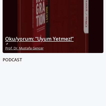
Oku/yorum: “Uyum Yetmez!”
Prof. Dr. Mustafa Gencer
PODCAST