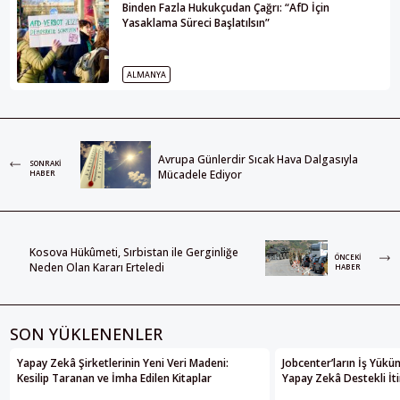
Binden Fazla Hukukçudan Çağrı: “AfD İçin
Yasaklama Süreci Başlatılsın”
ALMANYA
Avrupa Günlerdir Sıcak Hava Dalgasıyla
SONRAKI
Mücadele Ediyor
HABER
Kosova Hükûmeti, Sırbistan ile Gerginliğe
ÖNCEKI
Neden Olan Kararı Erteledi
HABER
SON YÜKLENENLER
Yapay Zekâ Şirketlerinin Yeni Veri Madeni:
Jobcenter’ların İş Yükü
Kesilip Taranan ve İmha Edilen Kitaplar
Yapay Zekâ Destekli İti