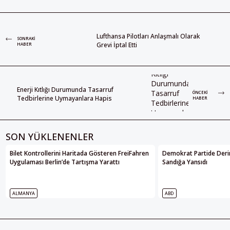
Lufthansa Pilotları Anlaşmalı Olarak
SONRAKI
Grevi İptal Etti
HABER
Enerji Kıtlığı Durumunda Tasarruf
ÖNCEKI
Tedbirlerine Uymayanlara Hapis
HABER
SON YÜKLENENLER
Bilet Kontrollerini Haritada Gösteren FreiFahren
Demokrat Partide Deri
Uygulaması Berlin’de Tartışma Yarattı
Sandığa Yansıdı
ALMANYA
ABD