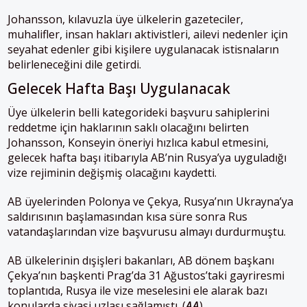
Johansson, kılavuzla üye ülkelerin gazeteciler,
muhalifler, insan hakları aktivistleri, ailevi nedenler için
seyahat edenler gibi kişilere uygulanacak istisnaların
belirleneceğini dile getirdi.
Gelecek Hafta Başı Uygulanacak
Üye ülkelerin belli kategorideki başvuru sahiplerini
reddetme için haklarının saklı olacağını belirten
Johansson, Konseyin öneriyi hızlıca kabul etmesini,
gelecek hafta başı itibarıyla AB’nin Rusya’ya uyguladığı
vize rejiminin değişmiş olacağını kaydetti.
AB üyelerinden Polonya ve Çekya, Rusya’nın Ukrayna’ya
saldırısının başlamasından kısa süre sonra Rus
vatandaşlarından vize başvurusu almayı durdurmuştu.
AB ülkelerinin dışişleri bakanları, AB dönem başkanı
Çekya’nın başkenti Prag’da 31 Ağustos’taki gayriresmi
toplantıda, Rusya ile vize meselesini ele alarak bazı
konularda siyasi uzlaşı sağlamıştı. (
AA
)