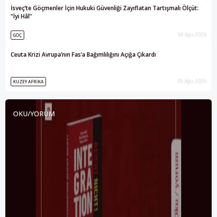
İsveç’te Göçmenler İçin Hukuki Güvenliği Zayıflatan Tartışmalı Ölçüt:
“İyi Hâl”
04 Ağu 2026
GÖÇ
Ceuta Krizi Avrupa’nın Fas’a Bağımlılığını Açığa Çıkardı
05 Ağu 2026
KUZEY AFRIKA
OKU/YORUM