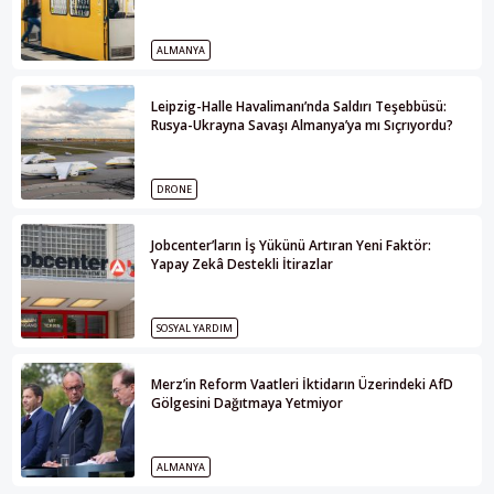
ALMANYA
Leipzig-Halle Havalimanı’nda Saldırı Teşebbüsü:
Rusya-Ukrayna Savaşı Almanya’ya mı Sıçrıyordu?
DRONE
Jobcenter’ların İş Yükünü Artıran Yeni Faktör:
Yapay Zekâ Destekli İtirazlar
SOSYAL YARDIM
Merz’in Reform Vaatleri İktidarın Üzerindeki AfD
Gölgesini Dağıtmaya Yetmiyor
ALMANYA