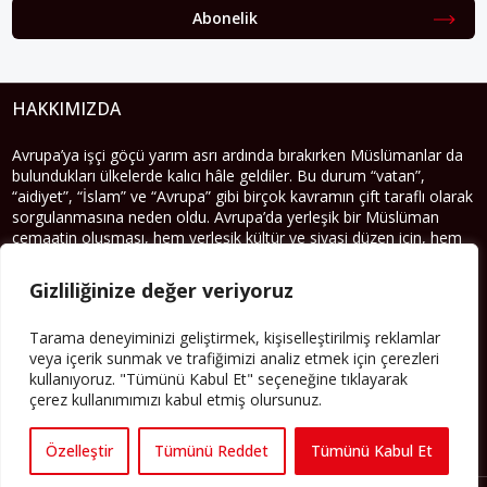
Abonelik
HAKKIMIZDA
Avrupa’ya işçi göçü yarım asrı ardında bırakırken Müslümanlar da
bulundukları ülkelerde kalıcı hâle geldiler. Bu durum “vatan”,
“aidiyet”, “İslam” ve “Avrupa” gibi birçok kavramın çift taraflı olarak
sorgulanmasına neden oldu. Avrupa’da yerleşik bir Müslüman
cemaatin oluşması, hem yerleşik kültür ve siyasi düzen için, hem
de Müslümanlar için yeni sorulara da kapı araladı.
Gizliliğinize değer veriyoruz
Yazının devamı
Tarama deneyiminizi geliştirmek, kişiselleştirilmiş reklamlar
PERSPEKTIF’I SOSYAL MEDYADA TAKIP EDEBILIRSINIZ
veya içerik sunmak ve trafiğimizi analiz etmek için çerezleri
kullanıyoruz. "Tümünü Kabul Et" seçeneğine tıklayarak
çerez kullanımımızı kabul etmiş olursunuz.
Özelleştir
Tümünü Reddet
Tümünü Kabul Et