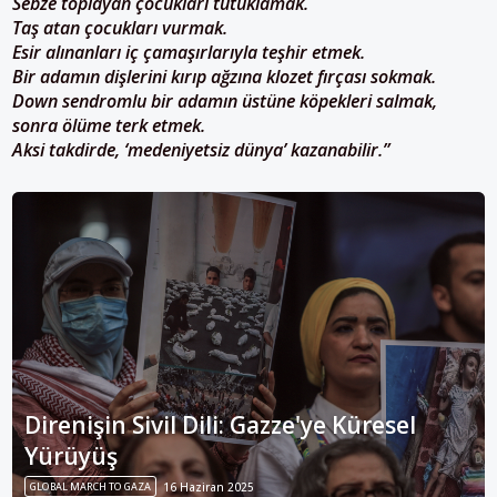
Sebze toplayan çocukları tutuklamak.
Taş atan çocukları vurmak.
Esir alınanları iç çamaşırlarıyla teşhir etmek.
Bir adamın dişlerini kırıp ağzına klozet fırçası sokmak.
Down sendromlu bir adamın üstüne köpekleri salmak,
sonra ölüme terk etmek.
Aksi takdirde, ‘medeniyetsiz dünya’ kazanabilir.”
Direnişin Sivil Dili: Gazze'ye Küresel
Yürüyüş
GLOBAL MARCH TO GAZA
16 Haziran 2025