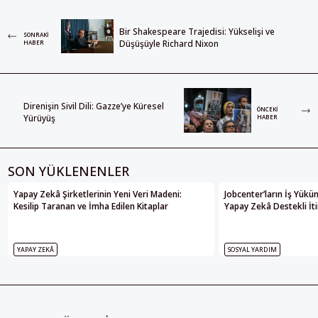
Bir Shakespeare Trajedisi: Yükselişi ve
SONRAKI
Düşüşüyle Richard Nixon
HABER
Direnişin Sivil Dili: Gazze’ye Küresel
ÖNCEKI
Yürüyüş
HABER
SON YÜKLENENLER
Yapay Zekâ Şirketlerinin Yeni Veri Madeni:
Jobcenter’ların İş Yükü
Kesilip Taranan ve İmha Edilen Kitaplar
Yapay Zekâ Destekli İti
YAPAY ZEKÂ
SOSYAL YARDIM