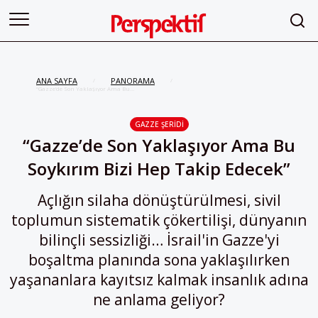
ANA SAYFA
PANORAMA
/
/
“Gazze’de Son Yaklaşıyor Ama Bu
Soykırım Bizi Hep Takip Edecek”
GAZZE ŞERIDI
“Gazze’de Son Yaklaşıyor Ama Bu
Soykırım Bizi Hep Takip Edecek”
Açlığın silaha dönüştürülmesi, sivil
toplumun sistematik çökertilişi, dünyanın
bilinçli sessizliği… İsrail'in Gazze'yi
boşaltma planında sona yaklaşılırken
yaşananlara kayıtsız kalmak insanlık adına
ne anlama geliyor?