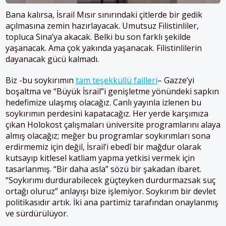
Bana kalırsa, İsrail Mısır sınırındaki çitlerde bir gedik
açılmasına zemin hazırlayacak. Umutsuz Filistinliler,
topluca Sina’ya akacak. Belki bu son farklı şekilde
yaşanacak. Ama çok yakında yaşanacak. Filistinlilerin
dayanacak gücü kalmadı.
Biz -bu soykırımın
tam teşekküllü failleri
– Gazze’yi
boşaltma ve “Büyük İsrail”i genişletme yönündeki sapkın
hedefimize ulaşmış olacağız. Canlı yayınla izlenen bu
soykırımın perdesini kapatacağız.
Her yerde karşımıza
çıkan Holokost çalışmaları üniversite programlarını alaya
almış olacağız; meğer bu programlar soykırımları sona
erdirmemiz için değil, İsrail’i ebedî bir mağdur olarak
kutsayıp kitlesel katliam yapma yetkisi vermek için
tasarlanmış.
“Bir daha asla” sözü bir şakadan ibaret.
“Soykırımı durdurabilecek güçteyken durdurmazsak suç
ortağı oluruz” anlayışı bize işlemiyor. Soykırım bir devlet
politikasıdır artık. İki ana partimiz tarafından onaylanmış
ve sürdürülüyor.