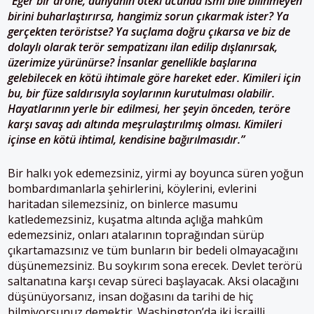
“Eğer bir drone, dünyanın öteki ucunda ismi bile bilinmeyen
birini buharlaştırırsa, hangimiz sorun çıkarmak ister? Ya
gerçekten teröristse? Ya suçlama doğru çıkarsa ve biz de
dolaylı olarak terör sempatizanı ilan edilip dışlanırsak,
üzerimize yürünürse? İnsanlar genellikle başlarına
gelebilecek en kötü ihtimale göre hareket eder. Kimileri için
bu, bir füze saldırısıyla soylarının kurutulması olabilir.
Hayatlarının yerle bir edilmesi, her şeyin önceden, teröre
karşı savaş adı altında meşrulaştırılmış olması. Kimileri
içinse en kötü ihtimal, kendisine bağırılmasıdır.”
Bir halkı yok edemezsiniz, yirmi ay boyunca süren yoğun
bombardımanlarla şehirlerini, köylerini, evlerini
haritadan silemezsiniz, on binlerce masumu
katledemezsiniz, kuşatma altında açlığa mahkûm
edemezsiniz, onları atalarının toprağından sürüp
çıkartamazsınız ve tüm bunların bir bedeli olmayacağını
düşünemezsiniz. Bu soykırım sona erecek. Devlet terörü
saltanatına karşı cevap süreci başlayacak. Aksi olacağını
düşünüyorsanız, insan doğasını da tarihi de hiç
bilmiyorsunuz demektir. Washington’da iki İsrailli