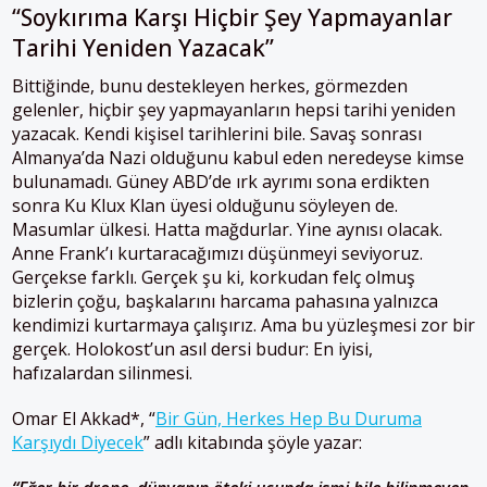
“Soykırıma Karşı Hiçbir Şey Yapmayanlar
Tarihi Yeniden Yazacak”
Bittiğinde, bunu destekleyen herkes, görmezden
gelenler, hiçbir şey yapmayanların hepsi tarihi yeniden
yazacak. Kendi kişisel tarihlerini bile. Savaş sonrası
Almanya’da Nazi olduğunu kabul eden neredeyse kimse
bulunamadı. Güney ABD’de ırk ayrımı sona erdikten
sonra Ku Klux Klan üyesi olduğunu söyleyen de.
Masumlar ülkesi. Hatta mağdurlar. Yine aynısı olacak.
Anne Frank’ı kurtaracağımızı düşünmeyi seviyoruz.
Gerçekse farklı. Gerçek şu ki, korkudan felç olmuş
bizlerin çoğu, başkalarını harcama pahasına yalnızca
kendimizi kurtarmaya çalışırız. Ama bu yüzleşmesi zor bir
gerçek. Holokost’un asıl dersi budur:
En iyisi,
hafızalardan silinmesi.
Omar El Akkad*, “
Bir Gün, Herkes Hep Bu Duruma
Karşıydı Diyecek
” adlı kitabında şöyle yazar: