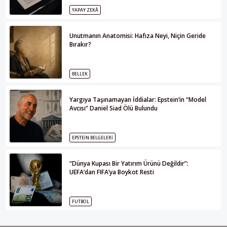
YAPAY ZEKÂ
Unutmanın Anatomisi: Hafıza Neyi, Niçin Geride
Bırakır?
BELLEK
Yargıya Taşınamayan İddialar: Epstein’in “Model
Avcısı” Daniel Siad Ölü Bulundu
EPSTEIN BELGELERI
“Dünya Kupası Bir Yatırım Ürünü Değildir”:
UEFA’dan FIFA’ya Boykot Resti
FUTBOL