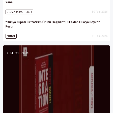
Yana
30 Tem 2026
ULUSLARARASI HUKUK
“Dünya Kupası Bir Yatırım Ürünü Değildir”: UEFA’dan FIFA’ya Boykot
Resti
31 Tem 2026
FUTBOL
OKU/YORUM