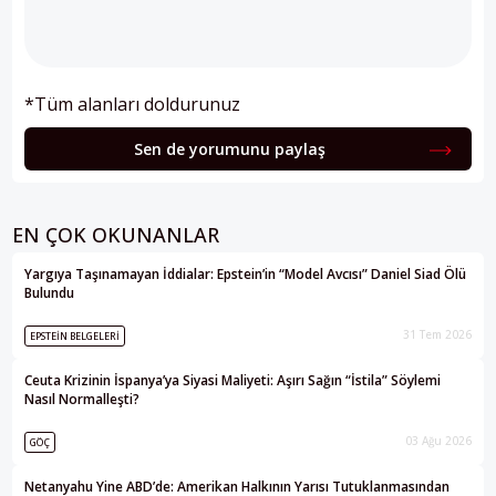
*Tüm alanları doldurunuz
Sen de yorumunu paylaş
EN ÇOK OKUNANLAR
Yargıya Taşınamayan İddialar: Epstein’in “Model Avcısı” Daniel Siad Ölü
Bulundu
31 Tem 2026
EPSTEIN BELGELERI
Ceuta Krizinin İspanya’ya Siyasi Maliyeti: Aşırı Sağın “İstila” Söylemi
Nasıl Normalleşti?
03 Ağu 2026
GÖÇ
Netanyahu Yine ABD’de: Amerikan Halkının Yarısı Tutuklanmasından