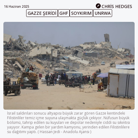
CHRIS HEDGES
16 Haziran 2025
GAZZE ŞERIDI
GHF
SOYKIRIM
UNRWA
İsrail saldırıları sonucu altyapısı büyük zarar gören Gazze kentindeki
Filistinliler temiz içme suyuna ulaşmakta güçlük çekiyor. Nüfusun büyük
bölümü, tahrip edilen su kuyuları ve depolar nedeniyle ciddi su sıkıntısı
yaşıyor. Kampa gelen bir yardım kamyonu, yerinden edilen Filistinlilere
su dağıtımı yaptı. ( Hassan Jedi - Anadolu Ajansı )