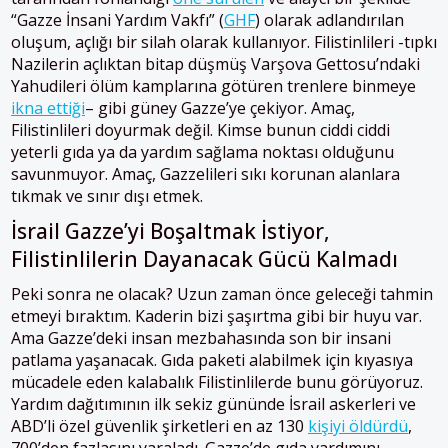
“Gazze İnsani Yardım Vakfı” (
GHF
) olarak adlandırılan
oluşum, açlığı bir silah olarak kullanıyor. Filistinlileri -tıpkı
Nazilerin açlıktan bitap düşmüş Varşova Gettosu’ndaki
Yahudileri ölüm kamplarına götüren trenlere binmeye
ikna ettiği
– gibi güney Gazze’ye çekiyor. Amaç,
Filistinlileri doyurmak değil. Kimse bunun ciddi ciddi
yeterli gıda ya da yardım sağlama noktası olduğunu
savunmuyor. Amaç, Gazzelileri sıkı korunan alanlara
tıkmak ve sınır dışı etmek.
İsrail Gazze’yi Boşaltmak İstiyor,
Filistinlilerin Dayanacak Gücü Kalmadı
Peki sonra ne olacak? Uzun zaman önce geleceği tahmin
etmeyi bıraktım. Kaderin bizi şaşırtma gibi bir huyu var.
Ama Gazze’deki insan mezbahasında son bir insani
patlama yaşanacak. Gıda paketi alabilmek için kıyasıya
mücadele eden kalabalık Filistinlilerde bunu görüyoruz.
Yardım dağıtımının ilk sekiz gününde İsrail askerleri ve
ABD’li özel güvenlik şirketleri en az 130
kişiyi öldürdü
,
700’den fazlasını yaraladı. Gazze’de gıda yardımını