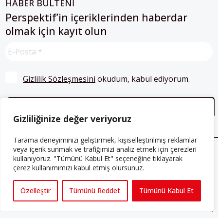
HABER BÜLTENİ
Perspektif’in içeriklerinden haberdar
olmak için kayıt olun
Gizlilik Sözleşmesini
 okudum, kabul ediyorum.
Gizliliğinize değer veriyoruz
Tarama deneyiminizi geliştirmek, kişiselleştirilmiş reklamlar
veya içerik sunmak ve trafiğimizi analiz etmek için çerezleri
kullanıyoruz. "Tümünü Kabul Et" seçeneğine tıklayarak
ABONE OLUN
çerez kullanımımızı kabul etmiş olursunuz.
Her ay Perspektif dergisini edinmek için
abone olabilirsiniz!
Özelleştir
Tümünü Reddet
Tümünü Kabul Et
Abonelik