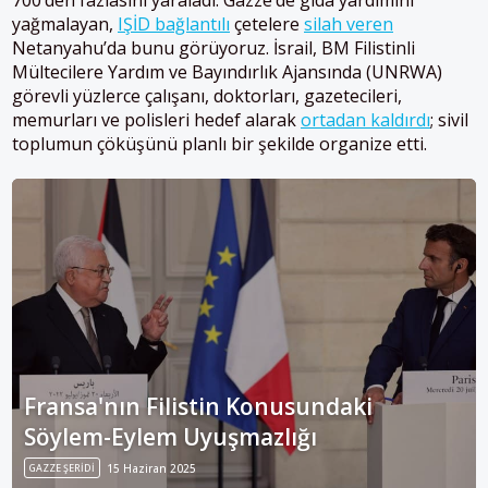
yağmalayan,
IŞİD bağlantılı
çetelere
silah veren
Netanyahu’da bunu görüyoruz. İsrail, BM Filistinli
Mültecilere Yardım ve Bayındırlık Ajansında (UNRWA)
görevli yüzlerce çalışanı, doktorları, gazetecileri,
memurları ve polisleri hedef alarak
ortadan kaldırdı
; sivil
toplumun çöküşünü planlı bir şekilde organize etti.
Fransa'nın Filistin Konusundaki
Söylem-Eylem Uyuşmazlığı
GAZZE ŞERIDI
15 Haziran 2025