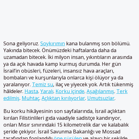
Sona geliyoruz.
Soykırımın
kana bulanmış son bölümü.
Yakında bitecek. Önümüzdeki haftalarda daha da
uzamadan bitecek. İki milyon insan, yıkıntıların arasında
ya da açık havada kamp kurmuş durumda. Her gün
İsrail’in obüsleri, füzeleri, insansız hava araçları,
bombaları ve kurşunlarıyla onlarca kişi ölüyor ya da
yaralanıyor.
Temiz su
, ilaç ve yiyecek yok. Artık tükenmiş
hâldeler.
Hasta
.
Yaralı
.
Korku içinde
.
Aşağılanmış
.
Terk
edilmiş
.
Muhtaç
.
Açlıktan kırılıyorlar
.
Umutsuzlar
.
Bu korku hikâyesinin son sayfalarında, İsrail açlıktan
kırılan Filistinlileri gıda vaadiyle sadistçe kandırıyor,
onları Mısır sınırındaki 15 kilometrelik dar ve kalabalık
şeride çekiyor. İsrail Savunma Bakanlığı ve Mossad
tarafından fonlandığı
öne sürülen
ve alaycı bir şekilde