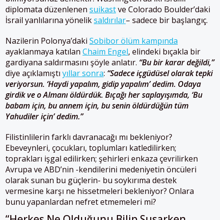
diplomata düzenlenen
suikast
ve Colorado Boulder’daki
İsrail yanlılarına yönelik
saldırılar
– sadece bir başlangıç.
Nazilerin Polonya’daki
Sobibor ölüm kampında
ayaklanmaya katılan
Chaim Engel
, elindeki bıçakla bir
gardiyana saldırmasını şöyle anlatır.
“Bu bir karar değildi,”
diye açıklamıştı
yıllar sonra
:
“Sadece içgüdüsel olarak tepki
veriyorsun. ‘Haydi yapalım, gidip yapalım’ dedim. Odaya
girdik ve o Almanı öldürdük. Bıçağı her saplayışımda, ‘Bu
babam için, bu annem için, bu senin öldürdüğün tüm
Yahudiler için’ dedim.”
Filistinlilerin farklı davranacağı mı bekleniyor?
Ebeveynleri, çocukları, toplumları katledilirken;
toprakları işgal edilirken; şehirleri enkaza çevrilirken
Avrupa ve ABD’nin -kendilerini medeniyetin öncüleri
olarak sunan bu güçlerin- bu soykırıma destek
vermesine karşı ne hissetmeleri bekleniyor? Onlara
bunu yapanlardan nefret etmemeleri mi?
“Herkes Ne Olduğunu Bilip Susarken