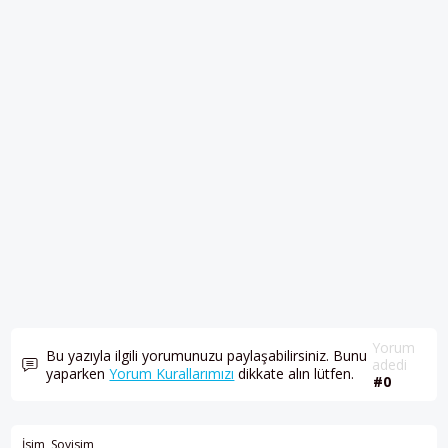
Yorum
Bu yazıyla ilgili yorumunuzu paylaşabilirsiniz. Bunu
adedi
yaparken
Yorum Kurallarımızı
dikkate alın lütfen.
#0
İsim, Soyisim