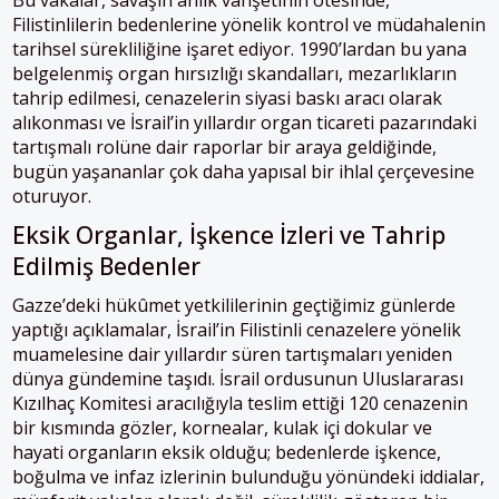
Bu vakalar, savaşın anlık vahşetinin ötesinde,
Filistinlilerin bedenlerine yönelik kontrol ve müdahalenin
tarihsel sürekliliğine işaret ediyor. 1990’lardan bu yana
belgelenmiş organ hırsızlığı skandalları, mezarlıkların
tahrip edilmesi, cenazelerin siyasi baskı aracı olarak
alıkonması ve İsrail’in yıllardır organ ticareti pazarındaki
tartışmalı rolüne dair raporlar bir araya geldiğinde,
bugün yaşananlar çok daha yapısal bir ihlal çerçevesine
oturuyor.
Eksik Organlar, İşkence İzleri ve Tahrip
Edilmiş Bedenler
Gazze’deki hükûmet yetkililerinin geçtiğimiz günlerde
yaptığı açıklamalar, İsrail’in Filistinli cenazelere yönelik
muamelesine dair yıllardır süren tartışmaları yeniden
dünya gündemine taşıdı. İsrail ordusunun Uluslararası
Kızılhaç Komitesi aracılığıyla teslim ettiği 120 cenazenin
bir kısmında gözler, kornealar, kulak içi dokular ve
hayati organların eksik olduğu; bedenlerde işkence,
boğulma ve infaz izlerinin bulunduğu yönündeki iddialar,