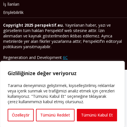
İş İlanları
Erişilebilirlik
Copyright 2025 perspektif.eu.
Yayınlanan haber, yazı ve
görsellerin tüm hakları Perspektif web sitesine aittir. İzin
alınmadan ve kaynak gösterilmeden iktibas edilemez. Ayrıca
metinlerde yer alan fikirler yazarlarına aittir; Perspektif’in editoryal
politikasını yansıtmayabilir.
Regeneration and Development
6C
Gizlilik Sözleşmesi
Şartlar & Koşullar
Gizliliğinize değer veriyoruz
Tarama deneyiminizi geliştirmek, kişiselleştirilmiş reklamlar
veya içerik sunmak ve trafiğimizi analiz etmek için çerezleri
kullanıyoruz. "Tümünü Kabul Et" seçeneğine tıklayarak
çerez kullanımımızı kabul etmiş olursunuz.
Özelleştir
Tümünü Reddet
Tümünü Kabul Et