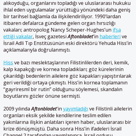
alıkoyduğu, organlarını topladığı ve uluslararası hukuku
ihlal eden uygulamalar yürüttüğü yönündeki daha geniş
bir tarihsel bağlamla da ilişkilendiriliyor. 1990’lardan
itibaren defalarca gündeme gelen organ hırsızlığı
vakaları; antropolog Nancy Scheper-Hughes’un
ifşa
ettiği vakalar
, İsveç gazetesi
Aftonbladet
’in
haberleri
ve
İsrail Adli Tıp Enstitüsünün eski direktörü Yehuda Hiss’in
açıklamalarıyla doğrulanmıştı.
Hiss
ve bazı meslektaşlarının Filistinlilerden deri, kemik,
kalp kapakçığı ve kornea topladıkları; göz kürelerinin
çıkarıldığı bedenlerin ailelere göz kapakları yapıştırılarak
geri verildiği ortaya çıkmıştı. Hiss’in kornea toplamanın
“gayriresmî bir rutin” olduğunu söylemesi, skandalın
boyutlarını gözler önüne sermişti.
2009 yılında
Aftonbladet
’in
yayımladığı
ve Filistinli ailelerin
organları eksik şekilde kendilerine teslim edilen
yakınlarına ilişkin anlatıları içeren haber, uluslararası bir
krize dönüşmüştü. Daha sonra Hiss’in ifadeleri İsrail
Channel 2 tarafından yayımlanınca, İsrail ordusu