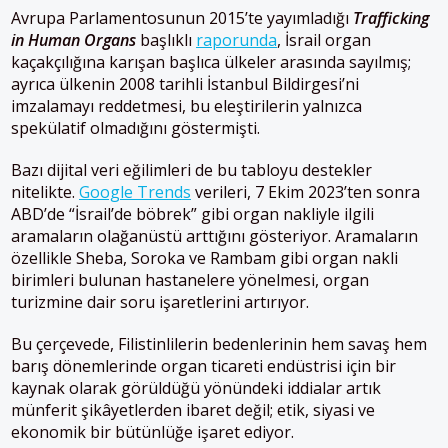
Avrupa Parlamentosunun 2015’te yayımladığı
Trafficking
in Human Organs
başlıklı
raporunda
, İsrail organ
kaçakçılığına karışan başlıca ülkeler arasında sayılmış;
ayrıca ülkenin 2008 tarihli İstanbul Bildirgesi’ni
imzalamayı reddetmesi, bu eleştirilerin yalnızca
spekülatif olmadığını göstermişti.
Bazı dijital veri eğilimleri de bu tabloyu destekler
nitelikte.
Google Trends
verileri, 7 Ekim 2023’ten sonra
ABD’de “İsrail’de böbrek” gibi organ nakliyle ilgili
aramaların olağanüstü arttığını gösteriyor. Aramaların
özellikle Sheba, Soroka ve Rambam gibi organ nakli
birimleri bulunan hastanelere yönelmesi, organ
turizmine dair soru işaretlerini artırıyor.
Bu çerçevede, Filistinlilerin bedenlerinin hem savaş hem
barış dönemlerinde organ ticareti endüstrisi için bir
kaynak olarak görüldüğü yönündeki iddialar artık
münferit şikâyetlerden ibaret değil; etik, siyasi ve
ekonomik bir bütünlüğe işaret ediyor.