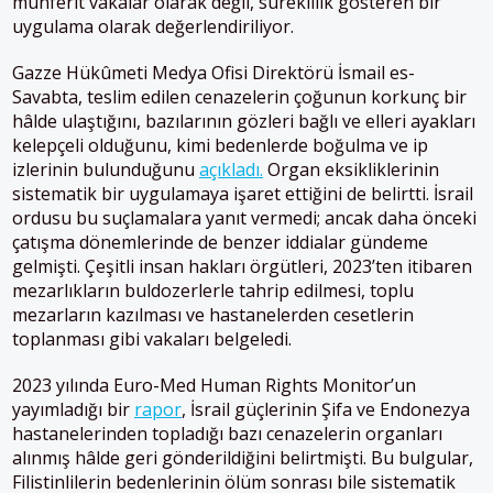
münferit vakalar olarak değil, süreklilik gösteren bir
uygulama olarak değerlendiriliyor.
Gazze Hükûmeti Medya Ofisi Direktörü İsmail es-
Savabta, teslim edilen cenazelerin çoğunun korkunç bir
hâlde ulaştığını, bazılarının gözleri bağlı ve elleri ayakları
kelepçeli olduğunu, kimi bedenlerde boğulma ve ip
izlerinin bulunduğunu
açıkladı.
Organ eksikliklerinin
sistematik bir uygulamaya işaret ettiğini de belirtti. İsrail
ordusu bu suçlamalara yanıt vermedi; ancak daha önceki
çatışma dönemlerinde de benzer iddialar gündeme
gelmişti. Çeşitli insan hakları örgütleri, 2023’ten itibaren
mezarlıkların buldozerlerle tahrip edilmesi, toplu
mezarların kazılması ve hastanelerden cesetlerin
toplanması gibi vakaları belgeledi.
2023 yılında Euro-Med Human Rights Monitor’un
yayımladığı bir
rapor
, İsrail güçlerinin Şifa ve Endonezya
hastanelerinden topladığı bazı cenazelerin organları
alınmış hâlde geri gönderildiğini belirtmişti. Bu bulgular,
Filistinlilerin bedenlerinin ölüm sonrası bile sistematik