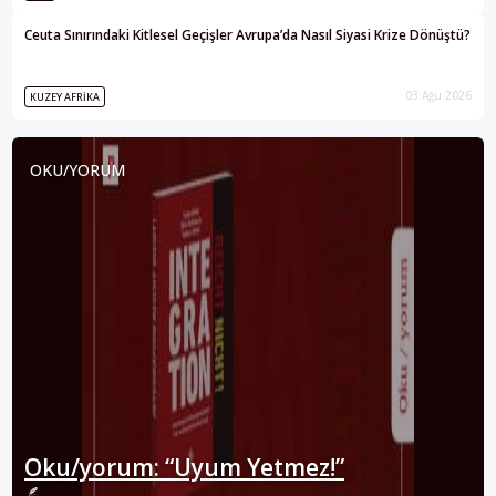
Ceuta Sınırındaki Kitlesel Geçişler Avrupa’da Nasıl Siyasi Krize Dönüştü?
03 Ağu 2026
KUZEY AFRIKA
OKU/YORUM
Oku/yorum: “Uyum Yetmez!”