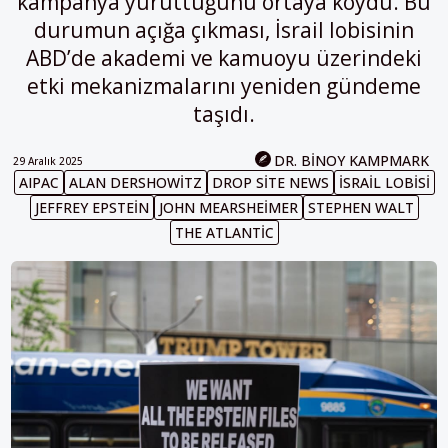
kampanya yürüttüğünü ortaya koydu. Bu
durumun açığa çıkması, İsrail lobisinin
ABD’de akademi ve kamuoyu üzerindeki
etki mekanizmalarını yeniden gündeme
taşıdı.
DR. BINOY KAMPMARK
29 Aralık 2025
AIPAC
ALAN DERSHOWITZ
DROP SITE NEWS
ISRAIL LOBISI
JEFFREY EPSTEIN
JOHN MEARSHEIMER
STEPHEN WALT
THE ATLANTIC