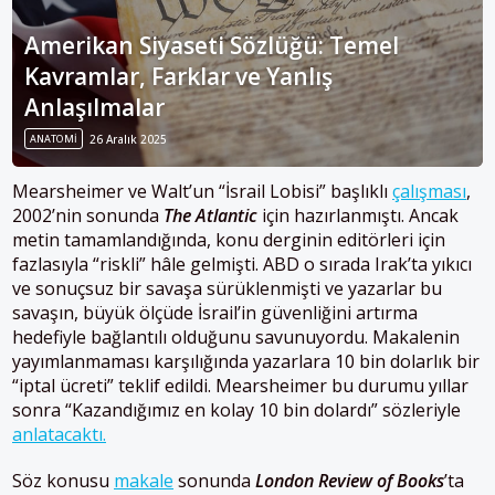
Amerikan Siyaseti Sözlüğü: Temel
Kavramlar, Farklar ve Yanlış
Anlaşılmalar
ANATOMI
26 Aralık 2025
Mearsheimer ve Walt’un “İsrail Lobisi” başlıklı
çalışması
,
2002’nin sonunda
The Atlantic
için hazırlanmıştı. Ancak
metin tamamlandığında, konu derginin editörleri için
fazlasıyla “riskli” hâle gelmişti. ABD o sırada Irak’ta yıkıcı
ve sonuçsuz bir savaşa sürüklenmişti ve yazarlar bu
savaşın, büyük ölçüde İsrail’in güvenliğini artırma
hedefiyle bağlantılı olduğunu savunuyordu. Makalenin
yayımlanmaması karşılığında yazarlara 10 bin dolarlık bir
“iptal ücreti” teklif edildi. Mearsheimer bu durumu yıllar
sonra “Kazandığımız en kolay 10 bin dolardı” sözleriyle
anlatacaktı.
Söz konusu
makale
sonunda
London Review of Books
’ta