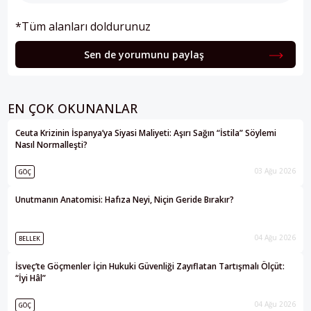
*Tüm alanları doldurunuz
Sen de yorumunu paylaş
EN ÇOK OKUNANLAR
Ceuta Krizinin İspanya’ya Siyasi Maliyeti: Aşırı Sağın “İstila” Söylemi
Nasıl Normalleşti?
03 Ağu 2026
GÖÇ
Unutmanın Anatomisi: Hafıza Neyi, Niçin Geride Bırakır?
04 Ağu 2026
BELLEK
İsveç’te Göçmenler İçin Hukuki Güvenliği Zayıflatan Tartışmalı Ölçüt:
“İyi Hâl”
04 Ağu 2026
GÖÇ