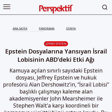
ANA SAYFA
PANORAMA
DÜNYA
/
/
/
Epstein Dosyalarına Yansıyan
İsrail Lobisinin ABD’deki Etki Ağı
JEFFREY EPSTEIN
Epstein Dosyalarına Yansıyan İsrail
Lobisinin ABD’deki Etki Ağı
Kamuya açılan sınırlı sayıdaki Epstein
dosyası, Jeffrey Epstein ve hukuk
profesörü Alan Dershowitz’in, “İsrail Lobisi”
başlıklı çalışmayı kaleme alan
akademisyenler John Mearsheimer ile
Stephen Walt’a karşı koordineli bir