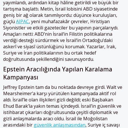
yayımlandı, ardından kitap hâline getirildi ve büyük bir
tartışma başlattı. Metin, İsrail lobisini ABD siyasetinde
geniş bir ağ olarak tanımlıyordu: düşünce kuruluşları,
güçlü
AIPAC
, yeni muhafazakâr çevreler, Hristiyan
Siyonistler ve etkili gazeteciler bu yapının parçalarıydı.
Amaçları netti: ABD’nin İsrail’in Filistin politikalarına
verdiği desteği sürdürmek ve İsrail’in Ortadoğu’daki
askerî ve siyasî üstünlüğünü korumak. Yazarlar, Irak,
Suriye ve İran politikalarının bu ortak hedef
doğrultusunda şekillendiğini savunuyordu.
Epstein Aracılığında Yapılan Karalama
Kampanyası
Jeffrey Epstein tam da bu noktada devreye girdi. Walt ve
Mearsheimer’a karşı yürütülen kampanyada aktif rol
aldı. İsrail’le olan ilişkileri gizli değildi; eski Başbakan
Ehud Barak’la yakın temas içindeydi. İsrail’in güvenlik ve
istihbarat çıkarları doğrultusunda çeşitli diplomatik ve
gizli anlaşmalarda aracı oldu. İsrail ile Moğolistan
arasındaki bir
güvenlik anlaşmasından
, Suriye iç savaşı