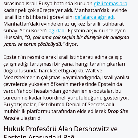
sırasında İsrail-Rusya hattında kurulan
gizli temaslara
kadar pek çok süreçte yer aldı. Manhattan’daki evinde
İsrailli bir istihbarat görevlisini
defalarca ağırladı
.
Manhattan’daki evinde en az üç kez İsrailli istihbarat
subayı Yoni Koren’i
ağırladı
. Epstein arşivini inceleyen
Hussain,
“O, çok ama çok seçkin bir düzeyde bir anlaşma
yapıcı ve sorun çözücüydü.”
diyor.
Epstein’ın resmî olarak İsrail istihbaratı adına çalışıp
çalışmadığı tartışması bir yana, hangi tarafın çıkarları
doğrultusunda hareket ettiği açıktı. Walt ve
Mearsheimer’ın çalışması yayımlandığında, İsrail yanlısı
çevrelerde yükselen öfkenin merkezinde Epstein da
vardı. Yahoo! hesabından gönderilen e-postalar, bu
sürecin ne kadar koordineli yürütüldüğünü gösteriyor.
Bu yazışmalar, Distributed Denial of Secrets adlı
muhbirlik platformu tarafından elde edilerek
Drop Site
News
’e ulaştırıldı.
Hukuk Profesörü Alan Dershowitz ve
Epstein Arasındaki Bağ