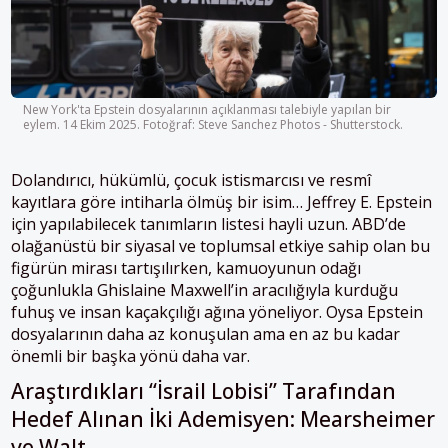
New York'ta Epstein dosyalarının açıklanması talebiyle yapılan bir
eylem. 14 Ekim 2025. Fotoğraf: Steve Sanchez Photos - Shutterstock.
Dolandırıcı, hükümlü, çocuk istismarcısı ve resmî
kayıtlara göre intiharla ölmüş bir isim… Jeffrey E. Epstein
için yapılabilecek tanımların listesi hayli uzun. ABD’de
olağanüstü bir siyasal ve toplumsal etkiye sahip olan bu
figürün mirası tartışılırken, kamuoyunun odağı
çoğunlukla Ghislaine Maxwell’in aracılığıyla kurduğu
fuhuş ve insan kaçakçılığı ağına yöneliyor. Oysa Epstein
dosyalarının daha az konuşulan ama en az bu kadar
önemli bir başka yönü daha var.
Araştırdıkları “İsrail Lobisi” Tarafından
Hedef Alınan İki Ademisyen: Mearsheimer
ve Walt