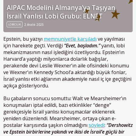
AIPAC Modelini Almanya’ya Taşıyan
İsrail Yanlısı Lobi Grubu: ELNET
LOBICILIK
2 Aralık 2025
Epstein, bu yazıyı
memnuniyetle karşıladı
ve yayılması
için harekete geçti. Verdiği
“Evet, başladım.”
yanıtı, lobi
mekanizmasının nasıl işlediğini özetliyordu. Epstein’ın
Harvard’a yaptığı milyonlarca dolarlık bağışlar,
perakende devi Leslie Wexner’ın aile ofisindeki konumu
ve Wexner’ın Kennedy School’a aktardığı büyük fonlar,
İsrail yanlısı etki ağlarının akademiyle nasıl iç içe geçtiğini
açıkça gösteriyordu.
Bu çabaların sonucu somuttu: Walt ve Mearsheimer’ın
konuşmaları iptal edildi, bazı etkinlikler “denge”
gerekçesiyle İsrail yanlısı konuşmacılar eklenerek
yeniden düzenlendi. Mearsheimer, ortaya çıkan e-
postalar karşısında şaşkın olmadığını
söyledi
:
“Dershowitz
ve Epstein birbirlerine yakındı ve ikisi de İsrail’e güçlü bir