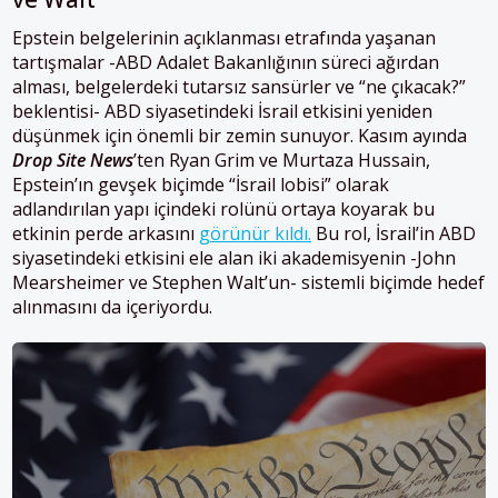
Epstein belgelerinin açıklanması etrafında yaşanan
tartışmalar -ABD Adalet Bakanlığının süreci ağırdan
alması, belgelerdeki tutarsız sansürler ve “ne çıkacak?”
beklentisi- ABD siyasetindeki İsrail etkisini yeniden
düşünmek için önemli bir zemin sunuyor. Kasım ayında
Drop Site News
’ten Ryan Grim ve Murtaza Hussain,
Epstein’ın gevşek biçimde “İsrail lobisi” olarak
adlandırılan yapı içindeki rolünü ortaya koyarak bu
etkinin perde arkasını
görünür kıldı.
Bu rol, İsrail’in ABD
siyasetindeki etkisini ele alan iki akademisyenin -John
Mearsheimer ve Stephen Walt’un- sistemli biçimde hedef
alınmasını da içeriyordu.