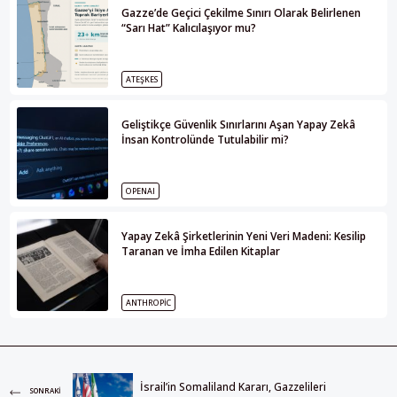
Gazze’de Geçici Çekilme Sınırı Olarak Belirlenen
“Sarı Hat” Kalıcılaşıyor mu?
ATEŞKES
Geliştikçe Güvenlik Sınırlarını Aşan Yapay Zekâ
İnsan Kontrolünde Tutulabilir mi?
OPENAI
Yapay Zekâ Şirketlerinin Yeni Veri Madeni: Kesilip
Taranan ve İmha Edilen Kitaplar
ANTHROPIC
İsrail’in Somaliland Kararı, Gazzelileri
SONRAKI