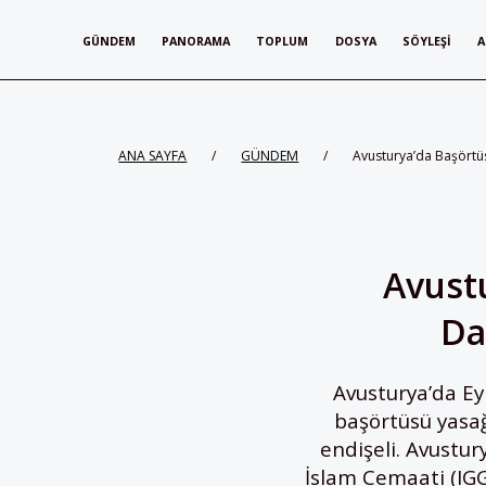
GÜNDEM
PANORAMA
TOPLUM
DOSYA
SÖYLEŞI
A
ANA SAYFA
/
GÜNDEM
/
Avusturya’da Başörtüs
Avustu
Da
Avusturya’da Eyl
başörtüsü yasağ
endişeli. Avustu
İslam Cemaati (IG