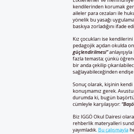
Etkilenenler ve memnuniyets
kendilerinden korumak ger
aileler para cezaları ile h
yönelik bu yasağı uygulamay
baskıya zorladığını ifade 
Kız çocukları ise kendileri
pedagojik açıdan okulda on
güçlendirilmesi”
anlayışıyla
fazla temasta; çünkü öğrenc
bir anda çekilip çıkarılabile
sağlayabileceğinden endişe 
Sonuç olarak, kişinin kendi
konuşmamız gerek. Avustury
durumda ki, bugün başörtüs
cümleyle karşılaşıyor:
“Başö
Biz IGGÖ Okul Dairesi olar
rehberlik materyalleri sun
yayımladık.
Bu çalışmayla
he