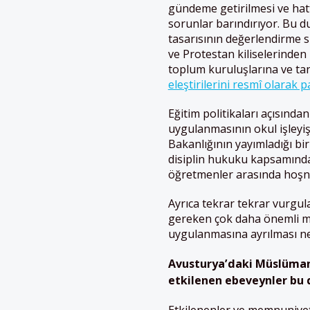
gündeme getirilmesi ve hatt
sorunlar barındırıyor. Bu d
tasarısının değerlendirme sü
ve Protestan kiliselerinden 
toplum kuruluşlarına ve tan
eleştirilerini resmî olarak
Eğitim politikaları açısınd
uygulanmasının okul işleyişi
Bakanlığının yayımladığı bi
disiplin hukuku kapsamında 
öğretmenler arasında hoşnut
Ayrıca tekrar tekrar vurgul
gereken çok daha önemli me
uygulanmasına ayrılması ne
Avusturya’daki Müslüman 
etkilenen ebeveynler bu d