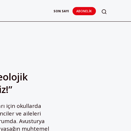
SON SAYI
ABONELIK
eolojik
z!”
rı için okullarda
iler ve aileleri
urumda. Avusturya
e yasağın muhtemel