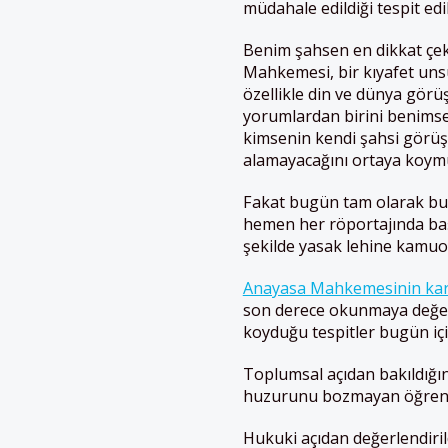
müdahale edildiği tespit edi
Benim şahsen en dikkat çek
Mahkemesi, bir kıyafet uns
özellikle din ve dünya gör
yorumlardan birini benimse
kimsenin kendi şahsi görüş
alamayacağını ortaya koym
Fakat bugün tam olarak bu 
hemen her röportajında b
şekilde yasak lehine kamuoy
Anayasa Mahkemesinin kar
son derece okunmaya değer
koyduğu tespitler bugün için
Toplumsal açıdan bakıldığın
huzurunu bozmayan öğrencil
Hukuki açıdan değerlendiri