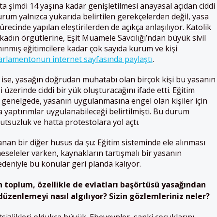
a şimdi 14 yaşına kadar genişletilmesi anayasal açıdan ciddi
urum yalnızca yukarıda belirtilen gerekçelerden değil, yasa
recinde yapılan eleştirilerden de açıkça anlaşılıyor. Katolik
kadın örgütlerine, Eşit Muamele Savcılığı’ndan büyük sivil
ınmış eğitimcilere kadar çok sayıda kurum ve kişi
 parlamentonun internet sayfasında paylaştı
.
an ise, yasağın doğrudan muhatabı olan birçok kişi bu yasanın
 üzerinde ciddi bir yük oluşturacağını ifade etti. Eğitim
r genelgede, yasanın uygulanmasına engel olan kişiler için
yaptırımlar uygulanabileceği belirtilmişti. Bu durum
suzluk ve hatta protestolara yol açtı.
anan bir diğer husus da şu: Eğitim sisteminde ele alınması
seleler varken, kaynakların tartışmalı bir yasanın
deniyle bu konular geri planda kalıyor.
toplum, özellikle de evlatları başörtüsü yasağından
üzenlemeyi nasıl algılıyor? Sizin gözlemleriniz neler?