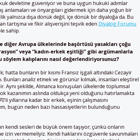
kuk devletine güveniyor ve buna uygun hukuki adımlar
ış anlamaları ve önyargıları gidermek için daha yoğun bir
elik yalnızca dışa dönük değil, içe dönük bir diyaloğa da. Bu
 tartışma ve fikir alışverişini teşvik eden
Diyalog Forumu
le sahip.
diğer Avrupa ülkelerinde başörtüsü yasakları çoğu
syon” veya “kadın-erkek eşitliği” gibi argümanlarla
bu söylem kalıplarını nasıl değerlendiriyorsunuz?
; hatta bunların bir kısmı Fransız işgali altındaki Cezayir
. Bunları analiz etmek ve görünür kılmak, insanları eleştirel
ir. Aynı şekilde, Almanca konuşulan ülkelerde toplumsal
irçok kazanımın aslında oldukça yeni olduğunu hatırlamakta
70’li yıllarına kadar bir erkek, eşinin çalışmasını
rum, bugün neden bazı hassasiyetlerin bulunduğunu
 kendi sesleri de büyük önem taşıyor; çünkü onların
e izin vermemeliyiz. Kendi haklarını özgüvenle savunmaları