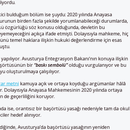
liyordu.
ici bulduğum bölüm ise şuydu: 2020 yılında Anayasa
urunun birden fazla şekilde yorumlanabileceği durumlarda,
üşü özgürlüğü söz konusu olduğunda, devletin bu
yemeyeceğini açıkça ifade etmişti. Dolayısıyla mahkeme, hiç
ünü temel haklara ilişkin hukuki değerlendirme için esas
uştu.
yapılıyor. Avusturya Entegrasyon Bakanı’nın konuya ilişkin
aşörtüsünün bir
“baskı sembolü”
olduğu vurgulanıyor ve bu
u oluşturulmaya çalışılıyor.
ar metni
kamuya açık ve ortaya koyduğu argümanlar hâlâ
. Dolayısıyla Anayasa Mahkemesinin 2020 yılında ortaya
 de geçerliliğini koruyor.
da ise, orantısız bir başörtüsü yasağı nedeniyle tam da okul
er hedef alınıyor.
ldiğinde, Avusturya’da başörtüsü yasağının yeniden