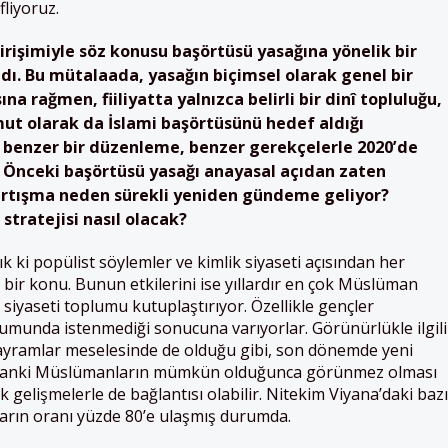
liyoruz.
rişimiyle söz konusu başörtüsü yasağına yönelik bir
dı. Bu mütalaada, yasağın biçimsel olarak genel bir
 rağmen, fiiliyatta yalnızca belirli bir dinî topluluğu,
ut olarak da İslami başörtüsünü hedef aldığı
aki benzer bir düzenleme, benzer gerekçelerle 2020’de
. Önceki başörtüsü yasağı anayasal açıdan zaten
artışma neden sürekli yeniden gündeme geliyor?
tratejisi nasıl olacak?
k ki popülist söylemler ve kimlik siyaseti açısından her
 bir konu. Bunun etkilerini ise yıllardır en çok Müslüman
siyaseti toplumu kutuplaştırıyor. Özellikle gençler
umunda istenmediği sonucuna varıyorlar. Görünürlükle ilgili
ayramlar meselesinde de olduğu gibi, son dönemde yeni
z. Sanki Müslümanların mümkün olduğunca görünmez olması
 gelişmelerle de bağlantısı olabilir. Nitekim Viyana’daki bazı
arın oranı yüzde 80’e ulaşmış durumda.