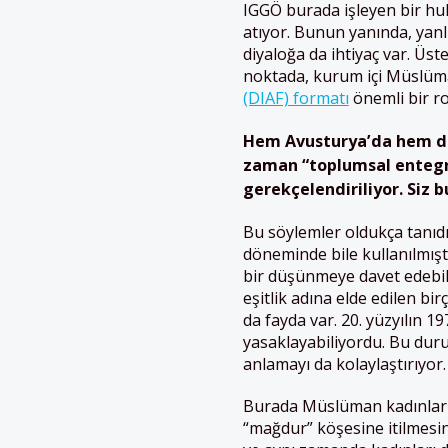
IGGÖ burada işleyen bir hu
atıyor. Bunun yanında, yanl
diyaloğa da ihtiyaç var. Üst
noktada, kurum içi Müslüman
(DIAF) formatı
önemli bir ro
Hem Avusturya’da hem de 
zaman “toplumsal entegra
gerekçelendiriliyor. Siz 
Bu söylemler oldukça tanıdık
döneminde bile kullanılmıştı
bir düşünmeye davet edebil
eşitlik adına elde edilen b
da fayda var. 20. yüzyılın 19
yasaklayabiliyordu. Bu du
anlamayı da kolaylaştırıyor.
Burada Müslüman kadınların
“mağdur” köşesine itilmesin