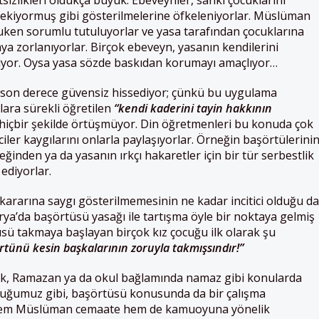
izlikleri oldukça büyük. Ebeveynler, sanki çocuklarını
ekiyormuş gibi gösterilmelerine öfkeleniyorlar. Müslüman
ukuken sorumlu tutuluyorlar ve yasa tarafından çocuklarına
a zorlanıyorlar. Birçok ebeveyn, yasanın kendilerini
ediyor. Oysa yasa sözde baskıdan korumayı amaçlıyor…
ni son derece güvensiz hissediyor; çünkü bu uygulama
lara sürekli öğretilen
“kendi kaderini tayin hakkının
 hiçbir şekilde örtüşmüyor. Din öğretmenleri bu konuda çok
iler kaygılarını onlarla paylaşıyorlar. Örneğin başörtülerini
ceğinden ya da yasanın ırkçı hakaretler için bir tür serbestlik
ediyorlar.
 kararına saygı gösterilmemesinin ne kadar incitici olduğu da
a’da başörtüsü yasağı ile tartışma öyle bir noktaya gelmiş
ü takmaya başlayan birçok kız çocuğu ilk olarak şu
rtünü kesin başkalarının zoruyla takmışsındır!”
ak, Ramazan ya da okul bağlamında namaz gibi konularda
duğumuz gibi, başörtüsü konusunda da bir çalışma
m Müslüman cemaate hem de kamuoyuna yönelik