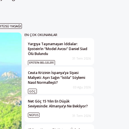
RTÜSÜ YASAĞI
EN ÇOK OKUNANLAR
Yargıya Taşınamayan İddialar:
Epstein’in “Model Avcısı” Daniel Siad
Ölü Bulundu
31 Tem 2026
EPSTEIN BELGELERI
Ceuta Krizinin İspanya’ya Siyasi
Maliyeti: Aşırı Sağın “İstila” Söylemi
Nasıl Normalleşti?
03 Ağu 2026
GÖÇ
Net Göç 15 Yılın En Düşük
Seviyesinde: Almanya’yı Ne Bekliyor?
NÜFUS
31 Tem 2026