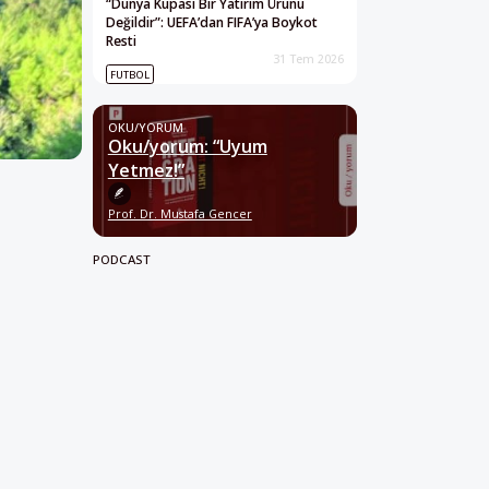
“Dünya Kupası Bir Yatırım Ürünü
Değildir”: UEFA’dan FIFA’ya Boykot
Resti
31 Tem 2026
FUTBOL
OKU/YORUM
Oku/yorum: “Uyum
Yetmez!”
Prof. Dr. Mustafa Gencer
PODCAST