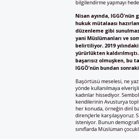
bilgilendirme yapmayı hedef
Nisan ayında, IGGÖ’nün gi
hukuk mütalaası hazırlan
düzenleme gibi sunulmasına
yani Müslümanları ve som
belirtiliyor. 2019 yılınd
yürürlükten kaldırılmıştı
başarısız olmuşken, bu t
IGGÖ’nün bundan sonraki s
Başörtüsü meselesi, ne yazı
yönde kullanılmaya elverişli
kadınlar hissediyor. Sembol 
kendilerinin Avusturya topl
her konuda, örneğin dinî b
dirençlerle karşılaşıyoru
isteniyor. Bunun demografik
sınıflarda Müslüman çocukl