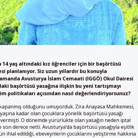
14 yaş altındaki kız öğrenciler için bir başörtüsü
i planlanıyor. Siz uzun yıllardır bu konuyla
 zamanda Avusturya İslam Cemaati (IGGÖ) Okul Dairesi
daki başörtüsü yasağına ilişkin bu yeni tartışmayı
im politikaları açısından nasıl değerlendiriyorsunuz?
k kapanmış olduğunu umuyorduk. Zira Anayasa Mahkemesi,
 yaşına kadar olan çocuklara yönelik başörtüsü yasağı
 vermişti. O dönemde yürürlükte olan yasağın neden iptal
e son derece netti. Avusturya’da başörtüsü yasağıyla eşitlik
n ihlal edildiği, ebeveynlerin çocuklarını yetiştirme hakkına