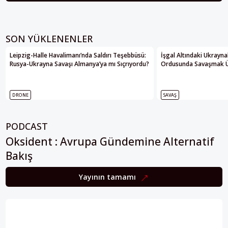
SON YÜKLENENLER
Leipzig-Halle Havalimanı’nda Saldırı Teşebbüsü:
İşgal Altındaki Ukrayna
Rusya-Ukrayna Savaşı Almanya’ya mı Sıçrıyordu?
Ordusunda Savaşmak Üze
DRONE
SAVAŞ
PODCAST
Oksident : Avrupa Gündemine Alternatif
Bakış
Yayının tamamı