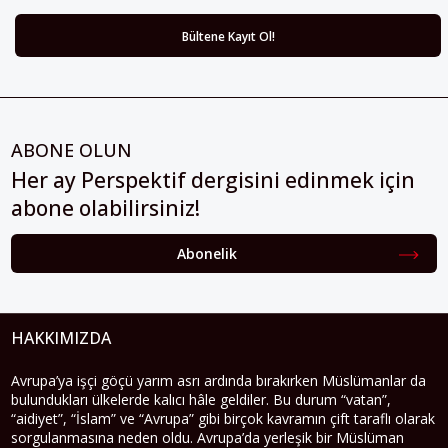
ABONE OLUN
Her ay Perspektif dergisini edinmek için
abone olabilirsiniz!
Abonelik
HAKKIMIZDA
Avrupa’ya işçi göçü yarım asrı ardında bırakırken Müslümanlar da
bulundukları ülkelerde kalıcı hâle geldiler. Bu durum “vatan”,
“aidiyet”, “İslam” ve “Avrupa” gibi birçok kavramın çift taraflı olarak
sorgulanmasına neden oldu. Avrupa’da yerleşik bir Müslüman