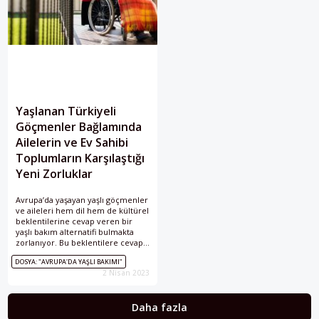
Yaşlanan Türkiyeli
Göçmenler Bağlamında
Ailelerin ve Ev Sahibi
Toplumların Karşılaştığı
Yeni Zorluklar
Avrupa’da yaşayan yaşlı göçmenler
ve aileleri hem dil hem de kültürel
beklentilerine cevap veren bir
yaşlı bakım alternatifi bulmakta
zorlanıyor. Bu beklentilere cevap
verebilmek için sistemde yenilikçi
DOSYA: "AVRUPA'DA YAŞLI BAKIMI"
çözümlere ihtiyaç var.
2 Nisan 2023
Daha fazla