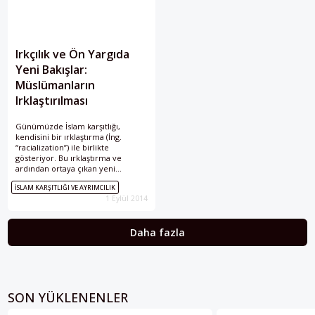
Irkçılık ve Ön Yargıda
Yeni Bakışlar:
Müslümanların
Irklaştırılması
Günümüzde İslam karşıtlığı,
kendisini bir ırklaştırma (İng.
“racialization”) ile birlikte
gösteriyor. Bu ırklaştırma ve
ardından ortaya çıkan yeni
nefrette, ırklara dayalı fiziki
İSLAM KARŞITLIĞI VE AYRIMCILIK
farklılıklara göre değil, inanca göre
1 Eylül 2014
bir ötekileştirme ortaya çıkıyor.
Artık Müslümanlar Batı tarafından
“öteki” kabul edilen bir
Daha fazla
medeniyetin taşıyıcısı olarak
görülerek kolektif bir ayrımcılığa
uğruyorlar.
SON YÜKLENENLER