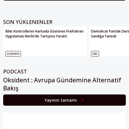
toplumların yararı için bu
değerlerle örtüşen bir yaşamı
vahyeden Tanrı’nın birliği ve
üstünlüğü fikri üzerine her türlü
SON YÜKLENENLER
pazarlığı kesinkes reddeden
tektanrıcı bir etik vizyonu
bulunmaktadır.
Bilet Kontrollerini Haritada Gösteren FreiFahren
Demokrat Partide Deri
Uygulaması Berlin’de Tartışma Yarattı
Sandığa Yansıdı
ALMANYA
ABD
PODCAST
Oksident : Avrupa Gündemine Alternatif
Bakış
Yayının tamamı