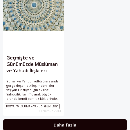
Geçmişte ve
Günümüzde Müslüman
ve Yahudi İlişkileri
Yunan ve Yahudi kültürü arasında
gerçekleşen etkileşimden izler
taşıyan Hristiyanlığın aksine,
Yahudilik, tarihî olarak büyük
oranda kendi semitik köklerindeki
dünya görüşüne bağlı kalmıştır ve
DOSYA: "MÜSLÜMAN-YAHUDI İLIŞKILERI"
dinin temel alanlardaki görünüşü,
1 Temmuz 2014
yapısı, hukuku ve uygulamaları
açısından İslam’a oldukça
benzemektedir. İki inancın da
Daha fazla
merkezinde adil ve merhametli
olarak tasavvur edilen ve