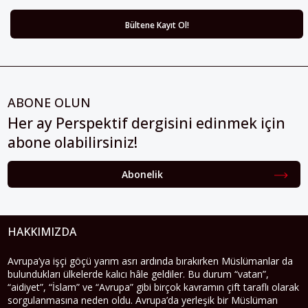
ABONE OLUN
Her ay Perspektif dergisini edinmek için
abone olabilirsiniz!
Abonelik
HAKKIMIZDA
Avrupa’ya işçi göçü yarım asrı ardında bırakırken Müslümanlar da
bulundukları ülkelerde kalıcı hâle geldiler. Bu durum “vatan”,
“aidiyet”, “İslam” ve “Avrupa” gibi birçok kavramın çift taraflı olarak
sorgulanmasına neden oldu. Avrupa’da yerleşik bir Müslüman