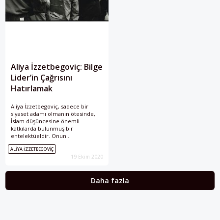
Aliya İzzetbegoviç: Bilge
Lider’in Çağrısını
Hatırlamak
Aliya İzzetbegoviç, sadece bir
siyaset adamı olmanın ötesinde,
İslam düşüncesine önemli
katkılarda bulunmuş bir
entelektüeldir. Onun
Müslümanlara onurlu bir varoluş
ALIYA İZZETBEGOVIÇ
için yaptığı çağrı hâlâ geçerliliğini
19 Ekim 2020
korumaktadır.
Daha fazla