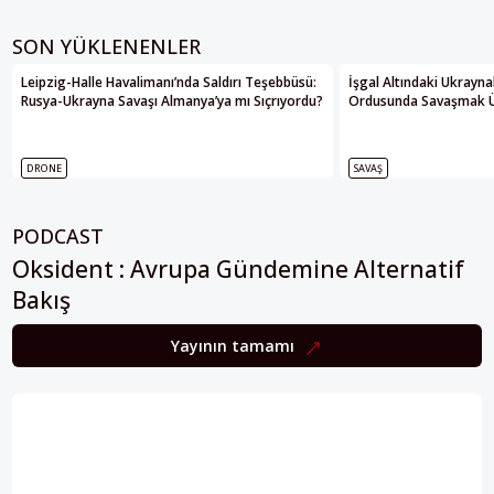
SON YÜKLENENLER
Leipzig-Halle Havalimanı’nda Saldırı Teşebbüsü:
İşgal Altındaki Ukrayna
Rusya-Ukrayna Savaşı Almanya’ya mı Sıçrıyordu?
Ordusunda Savaşmak Üze
DRONE
SAVAŞ
PODCAST
Oksident : Avrupa Gündemine Alternatif
Bakış
Yayının tamamı