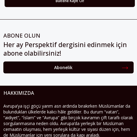
ABONE OLUN
Her ay Perspektif dergisini edinmek için
abone olabilirsiniz!
Abonelik
HAKKIMIZDA
Avrupa’ya işçi göçü yarım asrı ardında bırakırken Müslümanlar da
bulundukları ülkelerde kalıcı hâle geldiler. Bu durum “vatan”,
“aidiyet”, “İslam” ve “Avrupa” gibi birçok kavramın çift taraflı olarak
sorgulanmasına neden oldu. Avrupa’da yerleşik bir Müslüman
cemaatin oluşması, hem yerleşik kültür ve siyasi düzen için, hem
de Müslümanlar için yeni sorulara da kapı araladı.