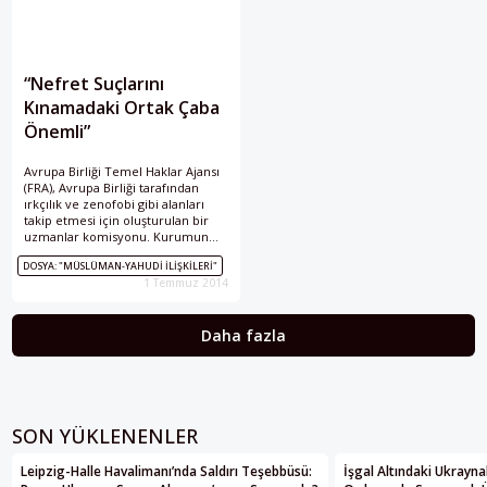
“Nefret Suçlarını
Kınamadaki Ortak Çaba
Önemli”
Avrupa Birliği Temel Haklar Ajansı
(FRA), Avrupa Birliği tarafından
ırkçılık ve zenofobi gibi alanları
takip etmesi için oluşturulan bir
uzmanlar komisyonu. Kurumun
İslamofobi alanındaki önde gelen
DOSYA: "MÜSLÜMAN-YAHUDI İLIŞKILERI"
uzmanlarından Henri Nickels,
1 Temmuz 2014
İslamofobi ve antisemitizme dair
sorularımızı yanıtladı.
Daha fazla
SON YÜKLENENLER
Leipzig-Halle Havalimanı’nda Saldırı Teşebbüsü:
İşgal Altındaki Ukrayna