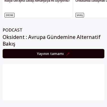
Rusya-Ukrayna Savaşı Almanya’ya mı Sıçrıyordu?
Ordusunda Savaşmak Üze
DRONE
SAVAŞ
PODCAST
Oksident : Avrupa Gündemine Alternatif
Bakış
Yayının tamamı