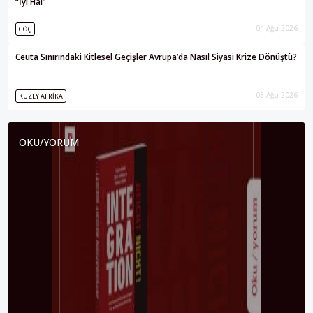
“İyi Hâl”
04 Ağu 2026
GÖÇ
Ceuta Sınırındaki Kitlesel Geçişler Avrupa’da Nasıl Siyasi Krize Dönüştü?
03 Ağu 2026
KUZEY AFRIKA
OKU/YORUM