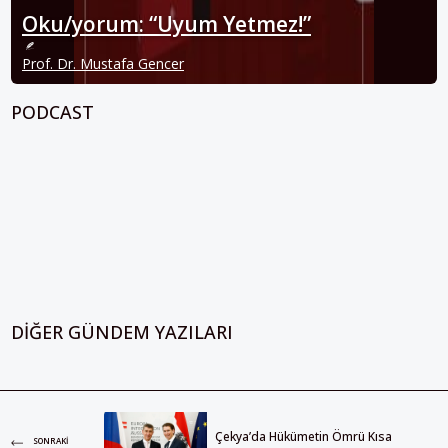
Oku/yorum: “Uyum Yetmez!”
Prof. Dr. Mustafa Gencer
PODCAST
DIĞER GÜNDEM YAZILARI
Çekya’da Hükümetin Ömrü Kısa
SONRAKI