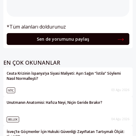
*Tüm alanları doldurunuz
Sen de yorumunu paylaş
EN ÇOK OKUNANLAR
Ceuta Krizinin İspanya’ya Siyasi Maliyeti: Aşırı Sağın “İstila” Söylemi
Nasıl Normalleşti?
03 Ağu 2026
GÖÇ
Unutmanın Anatomisi: Hafıza Neyi, Niçin Geride Bırakır?
04 Ağu 2026
BELLEK
İsveç’te Göçmenler İçin Hukuki Güvenliği Zayıflatan Tartışmalı Ölçüt: