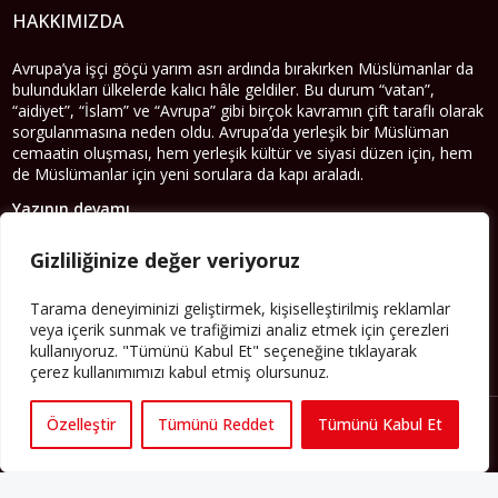
HAKKIMIZDA
Avrupa’ya işçi göçü yarım asrı ardında bırakırken Müslümanlar da
bulundukları ülkelerde kalıcı hâle geldiler. Bu durum “vatan”,
“aidiyet”, “İslam” ve “Avrupa” gibi birçok kavramın çift taraflı olarak
sorgulanmasına neden oldu. Avrupa’da yerleşik bir Müslüman
cemaatin oluşması, hem yerleşik kültür ve siyasi düzen için, hem
de Müslümanlar için yeni sorulara da kapı araladı.
Yazının devamı
Gizliliğinize değer veriyoruz
PERSPEKTIF’I SOSYAL MEDYADA TAKIP EDEBILIRSINIZ
Tarama deneyiminizi geliştirmek, kişiselleştirilmiş reklamlar
veya içerik sunmak ve trafiğimizi analiz etmek için çerezleri
kullanıyoruz. "Tümünü Kabul Et" seçeneğine tıklayarak
çerez kullanımımızı kabul etmiş olursunuz.
Özelleştir
Tümünü Reddet
Tümünü Kabul Et