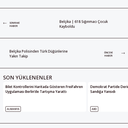
Belçika | 618 Sığınmacı Çocuk
SONRAKI
Kayboldu
HABER
Belçika Polisinden Türk Düğünlerine
ÖNCEKI
Yakın Takip
HABER
SON YÜKLENENLER
Bilet Kontrollerini Haritada Gösteren FreiFahren
Demokrat Partide Deri
Uygulaması Berlin’de Tartışma Yarattı
Sandığa Yansıdı
ALMANYA
ABD