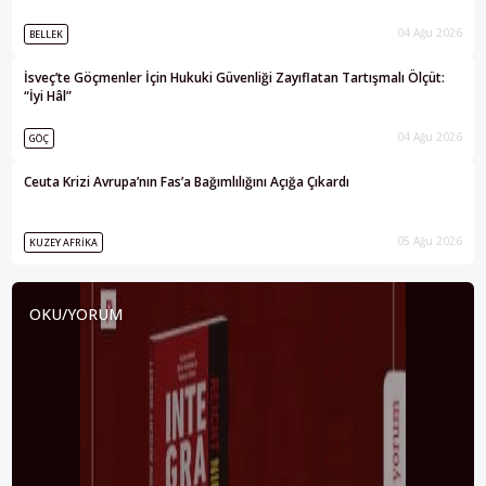
04 Ağu 2026
BELLEK
İsveç’te Göçmenler İçin Hukuki Güvenliği Zayıflatan Tartışmalı Ölçüt:
“İyi Hâl”
04 Ağu 2026
GÖÇ
Ceuta Krizi Avrupa’nın Fas’a Bağımlılığını Açığa Çıkardı
05 Ağu 2026
KUZEY AFRIKA
OKU/YORUM