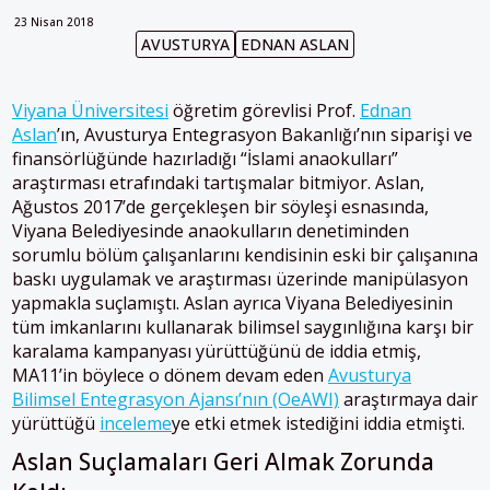
23 Nisan 2018
AVUSTURYA
EDNAN ASLAN
Viyana Üniversitesi
öğretim görevlisi Prof.
Ednan
Aslan
’ın, Avusturya Entegrasyon Bakanlığı’nın siparişi ve
finansörlüğünde hazırladığı “İslami anaokulları”
araştırması etrafındaki tartışmalar bitmiyor. Aslan,
Ağustos 2017’de gerçekleşen bir söyleşi esnasında,
Viyana Belediyesinde anaokulların denetiminden
sorumlu bölüm çalışanlarını kendisinin eski bir çalışanına
baskı uygulamak ve araştırması üzerinde manipülasyon
yapmakla suçlamıştı. Aslan ayrıca Viyana Belediyesinin
tüm imkanlarını kullanarak bilimsel saygınlığına karşı bir
karalama kampanyası yürüttüğünü de iddia etmiş,
MA11’in böylece o dönem devam eden
Avusturya
Bilimsel Entegrasyon Ajansı’nın (OeAWI)
araştırmaya dair
yürüttüğü
inceleme
ye etki etmek istediğini iddia etmişti.
Aslan Suçlamaları Geri Almak Zorunda