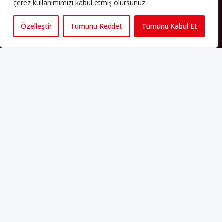
çerez kullanımımızı kabul etmiş olursunuz.
Özelleştir
Tümünü Reddet
Tümünü Kabul Et
Künye
Yorum Kuralları
Abonelik
İletişim
Hakkımızda
İş İlanları
Erişilebilirlik
Copyright 2025 perspektif.eu.
Yayınlanan haber, yazı ve
görsellerin tüm hakları Perspektif web sitesine aittir. İzin
alınmadan ve kaynak gösterilmeden iktibas edilemez. Ayrıca
metinlerde yer alan fikirler yazarlarına aittir; Perspektif’in editoryal
politikasını yansıtmayabilir.