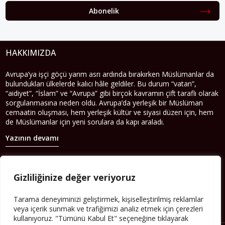
Abonelik
HAKKIMIZDA
Avrupa’ya işçi göçü yarım asrı ardında bırakırken Müslümanlar da
bulundukları ülkelerde kalıcı hâle geldiler. Bu durum “vatan”,
“aidiyet”, “İslam” ve “Avrupa” gibi birçok kavramın çift taraflı olarak
sorgulanmasına neden oldu. Avrupa’da yerleşik bir Müslüman
cemaatin oluşması, hem yerleşik kültür ve siyasi düzen için, hem
de Müslümanlar için yeni sorulara da kapı araladı.
Yazının devamı
PERSPEKTIF’I SOSYAL MEDYADA TAKIP EDEBILIRSINIZ
Gizliliğinize değer veriyoruz
Tarama deneyiminizi geliştirmek, kişiselleştirilmiş reklamlar
veya içerik sunmak ve trafiğimizi analiz etmek için çerezleri
kullanıyoruz. "Tümünü Kabul Et" seçeneğine tıklayarak