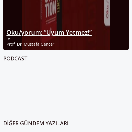
Oku/yorum: “Uyum Yetmez!”
Prof. Dr. Mustafa Gencer
PODCAST
DIĞER GÜNDEM YAZILARI