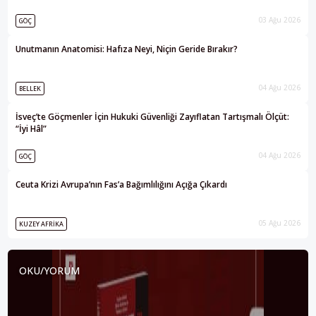
03 Ağu 2026
GÖÇ
Unutmanın Anatomisi: Hafıza Neyi, Niçin Geride Bırakır?
04 Ağu 2026
BELLEK
İsveç’te Göçmenler İçin Hukuki Güvenliği Zayıflatan Tartışmalı Ölçüt:
“İyi Hâl”
04 Ağu 2026
GÖÇ
Ceuta Krizi Avrupa’nın Fas’a Bağımlılığını Açığa Çıkardı
05 Ağu 2026
KUZEY AFRIKA
OKU/YORUM