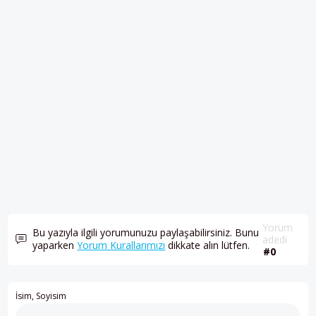
Yorum
Bu yazıyla ilgili yorumunuzu paylaşabilirsiniz. Bunu
adedi
yaparken
Yorum Kurallarımızı
dikkate alın lütfen.
#0
İsim, Soyisim