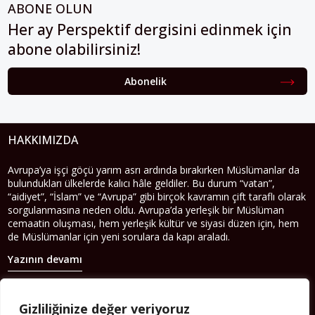
ABONE OLUN
Her ay Perspektif dergisini edinmek için
abone olabilirsiniz!
Abonelik
HAKKIMIZDA
Avrupa’ya işçi göçü yarım asrı ardında bırakırken Müslümanlar da
bulundukları ülkelerde kalıcı hâle geldiler. Bu durum “vatan”,
“aidiyet”, “İslam” ve “Avrupa” gibi birçok kavramın çift taraflı olarak
sorgulanmasına neden oldu. Avrupa’da yerleşik bir Müslüman
cemaatin oluşması, hem yerleşik kültür ve siyasi düzen için, hem
de Müslümanlar için yeni sorulara da kapı araladı.
Yazının devamı
PERSPEKTIF’I SOSYAL MEDYADA TAKIP EDEBILIRSINIZ
Gizliliğinize değer veriyoruz