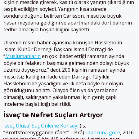
kişinin mescide girerek, kasıtlı olarak yangın çıkardığının
tespit edildiğini söyledi. Yangının kısa sürede
söndürüldüğünü belirten Carlsson, mescitte büyük
hasar meydana geldiğini ve apartmandaki dört dairenin
tedbir amacıyla boşaltıldığını kaydetti.
Ülkenin resmi haber ajansına konuşan Hässleholm
İslam Kültür Derneği Başkanı İsmail Darragi de
”
Müslümanların
en çok ibadet ettiği ramazan ayında
böyle bir felaketin başımıza gelmesinden dolayı büyük
üzüntü duyuyoruz.” dedi. 200 kişinin ramazan ayında
mescitsiz kaldığını ifade eden Darragi, 12 yıldır
Hässleholm’de yaşadığını ve ilk defa böyle bir olayın
görüldüğünü anlattı. Olayda ölen ya da yaralanan
olmadığı, saldırganın yakalanması için geniş çaplı
inceleme başlatıldığı belirtildi.
İsveç’te Nefret Suçları Artıyor
İsveç Ulusal Suç Önleme Konseyi
(İs.
“Brottsförebyggande rådet” – Brå)
raporuna göre
, 2016