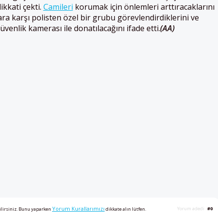
ikkati çekti.
Camileri
korumak için önlemleri arttıracaklarını
ara karşı polisten özel bir grubu görevlendirdiklerini ve
venlik kamerası ile donatılacağını ifade etti.
(AA)
Yorum Kurallarımızı
Yorum adedi
#0
ilirsiniz. Bunu yaparken
dikkate alın lütfen.