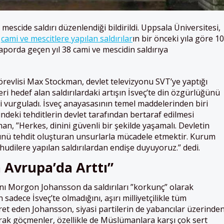
 mescide saldırı düzenlendiği bildirildi. Uppsala Üniversitesi,
e
cami ve mescitlere yapılan saldırılar
ın bir önceki yıla göre 10
 Raporda geçen yıl 38 cami ve mescidin saldırıya
Görevlisi Max Stockman, devlet televizyonu SVT’ye yaptığı
ri hedef alan saldırılardaki artışın İsveç’te din özgürlüğünü
ni vurguladı. İsveç anayasasının temel maddelerinden biri
deki tehditlerin devlet tarafından bertaraf edilmesi
an, ”Herkes, dinini güvenli bir şekilde yaşamalı. Devletin
ünü tehdit oluşturan unsurlarla mücadele etmektir. Kurum
dilere yapılan saldırılardan endişe duyuyoruz.” dedi.
 Avrupa’da Arttı”
kanı Morgon Johansson da saldırıları ”korkunç” olarak
ın sadece İsveç’te olmadığını, aşırı milliyetçilikle tüm
et eden Johansson, siyasi partilerin de yabancılar üzerinde
arak göçmenler, özellikle de Müslümanlara karşı çok sert