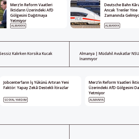
Merz’in Reform Vaatleri
Deutsche Bahn Kâra
İktidarın Üzerindeki AfD
Ancak Trenler Yine
Gölgesini Dağıtmaya
Zamanında Gelmiy
Yetmiyor
ALMANYA
ALMANYA
essiz Kalırken Korsika Kucak
Almanya | Müdahil Avukatlar NSU
İnanmıyor
Jobcenter’ların İş Yükünü Artıran Yeni
Merz’in Reform Vaatleri İkti
Faktör: Yapay Zekâ Destekli İtirazlar
Üzerindeki AfD Gölgesini D
Yetmiyor
SOSYAL YARDIM
ALMANYA