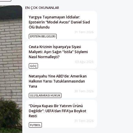
EN ÇOK OKUNANLAR
Yargıya Taşınamayan İddialar:
Epstein’in “Model Avcısı” Daniel Siad
Ölü Bulundu
31 Tem 2026
EPSTEIN BELGELERI
Ceuta Krizinin İspanya’ya Siyasi
Maliyeti: Aşırı Sağın “İstila” Söylemi
Nasıl Normalleşti?
03 Ağu 2026
GÖÇ
Netanyahu Yine ABD’de: Amerikan
Halkının Yarısı Tutuklanmasından
Yana
30 Tem 2026
ULUSLARARASI HUKUK
“Dünya Kupası Bir Yatırım Ürünü
Değildir”: UEFA’dan FIFA’ya Boykot
Resti
31 Tem 2026
FUTBOL