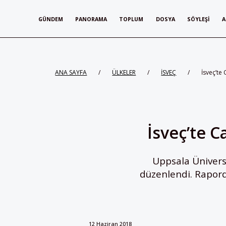
GÜNDEM
PANORAMA
TOPLUM
DOSYA
SÖYLEŞI
A
ANA SAYFA
/
ÜLKELER
/
İSVEÇ
/
İsveç’te 
İsveç’te C
Uppsala Üniversi
düzenlendi. Raporda
12 Haziran 2018