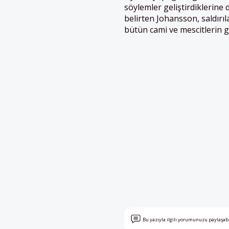
söylemler geliştirdiklerine d
belirten Johansson, saldırıl
bütün cami ve mescitlerin gü
Bu yazıyla ilgili yorumunuzu paylaşab