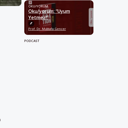
OKU/YORUM
Oku/yorum: “Uyum
Yetmez!”
Prof. Dr. Mustafa Gencer
PODCAST
n