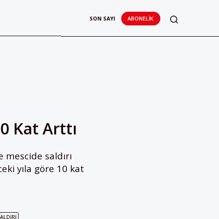
SON SAYI
ABONELIK
0 Kat Arttı
e mescide saldırı
eki yıla göre 10 kat
ALDIRI