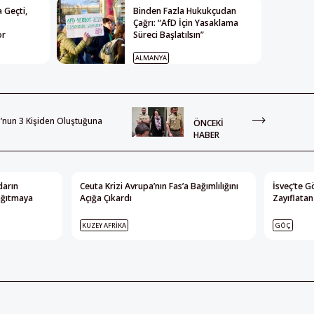
 Geçti,
Binden Fazla Hukukçudan
Çağrı: “AfD İçin Yasaklama
or
Süreci Başlatılsın”
ALMANYA
’nun 3 Kişiden Oluştuğuna
ÖNCEKI
HABER
darın
Ceuta Krizi Avrupa’nın Fas’a Bağımlılığını
İsveç’te G
ağıtmaya
Açığa Çıkardı
Zayıflatan 
KUZEY AFRIKA
GÖÇ