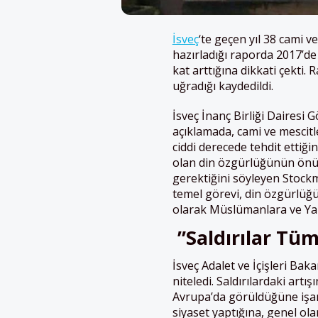
İsveç
‘te geçen yıl 38 cami ve
hazırladığı raporda 2017’d
kat arttığına dikkati çekti.
uğradığı kaydedildi.
İsveç İnanç Birliği Dairesi 
açıklamada, cami ve mescitle
ciddi derecede tehdit ettiği
olan din özgürlüğünün önün
gerektiğini söyleyen Stockm
temel görevi, din özgürlüğ
olarak Müslümanlara ve Yahu
”Saldırılar Tüm
İsveç Adalet ve İçişleri Ba
niteledi. Saldırılardaki artış
Avrupa’da görüldüğüne işar
siyaset yaptığına, genel ol