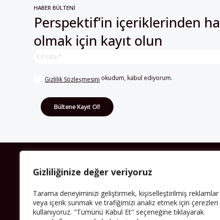
HABER BÜLTENİ
Perspektif’in içeriklerinden h
olmak için kayıt olun
 okudum, kabul ediyorum.
Gizlilik Sözleşmesini
HAKKIMIZDA
Gizliliğinize değer veriyoruz
Avrupa’ya işçi göçü yarım asrı ardında bırakırken
Tarama deneyiminizi geliştirmek, kişiselleştirilmiş reklamlar
Müslümanlar da bulundukları ülkelerde kalıcı hâle
geldiler. Bu durum “vatan”, “aidiyet”, “İslam” ve “Avrupa”
veya içerik sunmak ve trafiğimizi analiz etmek için çerezleri
gibi birçok kavramın çift taraflı olarak sorgulanmasına
kullanıyoruz. "Tümünü Kabul Et" seçeneğine tıklayarak
neden oldu. Avrupa’da yerleşik bir Müslüman cemaatin