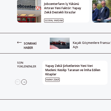
Jobcenter’ların İş Yükünü
Artıran Yeni Faktör: Yapay
Zekâ Destekli İtirazlar
SOSYAL YARDIM
Kaçak Göçmenlere Fransa S
SONRAKI
Açtı
HABER
SON
Yapay Zekâ Şirketlerinin Yeni Veri
YÜKLENENLER
Madeni: Kesilip Taranan ve İmha Edilen
Kitaplar
YAPAY ZEKÂ