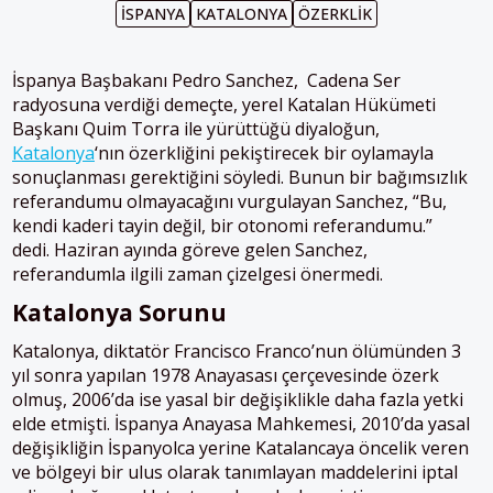
İSPANYA
KATALONYA
ÖZERKLIK
İspanya Başbakanı Pedro Sanchez, Cadena Ser
radyosuna verdiği demeçte, yerel Katalan Hükümeti
Başkanı Quim Torra ile yürüttüğü diyaloğun,
Katalonya
‘nın özerkliğini pekiştirecek bir oylamayla
sonuçlanması gerektiğini söyledi. Bunun bir bağımsızlık
referandumu olmayacağını vurgulayan Sanchez, “Bu,
kendi kaderi tayin değil, bir otonomi referandumu.”
dedi. Haziran ayında göreve gelen Sanchez,
referandumla ilgili zaman çizelgesi önermedi.
Katalonya Sorunu
Katalonya, diktatör Francisco Franco’nun ölümünden 3
yıl sonra yapılan 1978 Anayasası çerçevesinde özerk
olmuş, 2006’da ise yasal bir değişiklikle daha fazla yetki
elde etmişti. İspanya Anayasa Mahkemesi, 2010’da yasal
değişikliğin İspanyolca yerine Katalancaya öncelik veren
ve bölgeyi bir ulus olarak tanımlayan maddelerini iptal