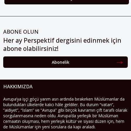
ABONE OLUN
Her ay Perspektif dergisini edinmek için
abone olabilirsiniz!
Abonelik
HAKKIMIZDA
Avrupa’ya işçi göçü yarım asrı ardında bırakırken Müslümanlar da
bulundukları ülkelerde kalıcı hâle geldiler. Bu durum “vatan”,
“aidiyet”, “İslam” ve “Avrupa” gibi birçok kavramın çift taraflı olarak
sorgulanmasına neden oldu. Avrupa’da yerleşik bir Müslüman
cemaatin oluşması, hem yerleşik kültür ve siyasi düzen için, hem
de Müslümanlar için yeni sorulara da kapı araladı.