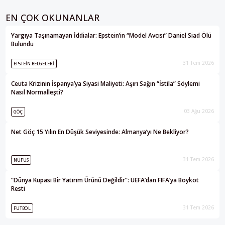
EN ÇOK OKUNANLAR
Yargıya Taşınamayan İddialar: Epstein’in “Model Avcısı” Daniel Siad Ölü
Bulundu
31 Tem 2026
EPSTEIN BELGELERI
Ceuta Krizinin İspanya’ya Siyasi Maliyeti: Aşırı Sağın “İstila” Söylemi
Nasıl Normalleşti?
03 Ağu 2026
GÖÇ
Net Göç 15 Yılın En Düşük Seviyesinde: Almanya’yı Ne Bekliyor?
31 Tem 2026
NÜFUS
“Dünya Kupası Bir Yatırım Ürünü Değildir”: UEFA’dan FIFA’ya Boykot
Resti
31 Tem 2026
FUTBOL