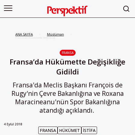
ANA SAYFA
Müslüman
/
/
Fransa’da Hükümette Değişikliğe
Gidildi
FRANSA
Fransa’da Hükümette Değişikliğe
Gidildi
Fransa'da Meclis Başkanı François de
Rugy'nin Çevre Bakanlığına ve Roxana
Maracineanu'nün Spor Bakanlığına
atandığı açıklandı.
4 Eylül 2018
FRANSA
HÜKÜMET
İSTIFA