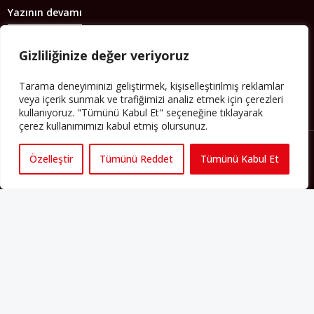
Yazının devamı
PERSPEKTIF’I SOSYAL MEDYADA TAKIP EDEBILIRSINIZ
Gizliliğinize değer veriyoruz
Tarama deneyiminizi geliştirmek, kişiselleştirilmiş reklamlar
veya içerik sunmak ve trafiğimizi analiz etmek için çerezleri
kullanıyoruz. "Tümünü Kabul Et" seçeneğine tıklayarak
çerez kullanımımızı kabul etmiş olursunuz.
Özelleştir
Tümünü Reddet
Tümünü Kabul Et
Künye
Yorum Kuralları
Abonelik
İletişim