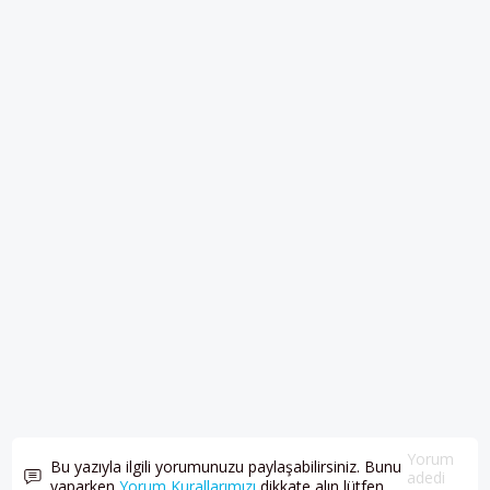
Yorum
Bu yazıyla ilgili yorumunuzu paylaşabilirsiniz. Bunu
adedi
yaparken
Yorum Kurallarımızı
dikkate alın lütfen.