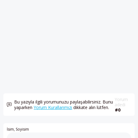
Yorum
Bu yazıyla ilgili yorumunuzu paylaşabilirsiniz. Bunu
adedi
yaparken
Yorum Kurallarımızı
dikkate alın lütfen.
#0
İsim, Soyisim