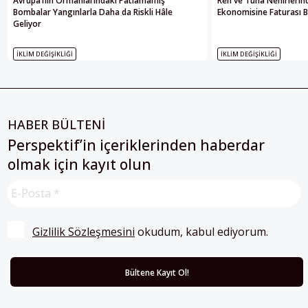
Avrupa’nın Ormanlarındaki Patlamamış
Ren ve Tuna Nehirlerin
Bombalar Yangınlarla Daha da Riskli Hâle
Ekonomisine Faturası 
Geliyor
İKLIM DEĞIŞIKLIĞI
İKLIM DEĞIŞIKLIĞI
HABER BÜLTENİ
Perspektif’in içeriklerinden haberdar
olmak için kayıt olun
Gizlilik Sözleşmesini
 okudum, kabul ediyorum.