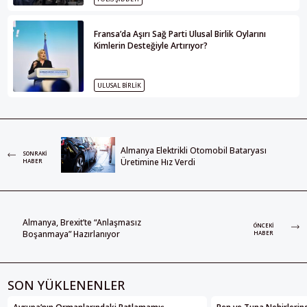
Fransa’da Aşırı Sağ Parti Ulusal Birlik Oylarını
Kimlerin Desteğiyle Artırıyor?
ULUSAL BIRLIK
Almanya Elektrikli Otomobil Bataryası
SONRAKI
Üretimine Hız Verdi
HABER
Almanya, Brexit’te “Anlaşmasız
ÖNCEKI
Boşanmaya” Hazırlanıyor
HABER
SON YÜKLENENLER