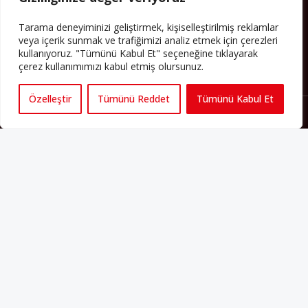
PERSPEKTIF’I SOSYAL MEDYADA TAKIP EDEBILIRSINIZ
Tarama deneyiminizi geliştirmek, kişiselleştirilmiş reklamlar
veya içerik sunmak ve trafiğimizi analiz etmek için çerezleri
kullanıyoruz. "Tümünü Kabul Et" seçeneğine tıklayarak
çerez kullanımımızı kabul etmiş olursunuz.
Özelleştir
Tümünü Reddet
Tümünü Kabul Et
Künye
Yorum Kuralları
Abonelik
İletişim
Hakkımızda
İş İlanları