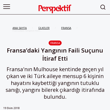
ANA SAYFA
ÜLKELER
FRANSA
/
/
/
Fransa’daki Yangının Faili
Suçunu İtiraf Etti
FRANSA
Fransa’daki Yangının Faili Suçunu
İtiraf Etti
Fransa'nın Mulhouse kentinde geçen yıl
çıkan ve iki Türk aileye mensup 6 kişinin
hayatını kaybettiği yangının tutuklu
sanığı, yangını bilerek çıkardığı itirafında
bulundu.
19 Ekim 2018