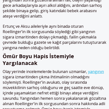
yangından sonra gözaltına alınan fail, olayın yaşandığı
gece arkadaşlarıyla aşırı alkol aldığını, ardından sarhoş
şekilde binaya gelip, giriş katındaki bebek arabasını
ateşe verdiğini anlattı.
Ertunç ve Aksu aileleriyle aynı binada oturan
Roellinger’in ilk sorgusunda söylediği gibi yangının
sigara izmaritinden dolayı çıkmadığı, failin çakmakla
çevrede bulduğu gazete ve kağıt parçalarını tutuşturarak
yangına neden olduğu belirtildi.
Ömür Boyu Hapis İstemiyle
Yargılanacak
Olay yerinde incelemelerde bulunan uzmanlar,
yangının
sigara izmaritinden çıkma ihtimalinin olmadığını
söylemişti. Roellinger’in avukatı, olay sırasında
müvekkilinin sarhoş olduğunu ve geç saatte eve dönüp,
içinde yaşamaktan nefret ettiği binayı ateşe verdiğini
savundu. Yangından hemen sonra yakalanarak gözaltına
alınan Roellinger’in ilk sorgusundan sonra hakkında adli