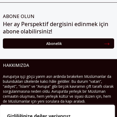
ABONE OLUN
Her ay Perspektif dergisini edinmek için
abone olabilirsiniz!
Abonelik
HAKKIMIZDA
Avrupa’ya işçi göçü yarım asrı ardında bırakırken Müslümanlar da
bulundukları ülkelerde kalıcı hâle geldiler. Bu durum “vatan”,
“aidiyet”, “İslam” ve “Avrupa” gibi birçok kavramın çift taraflı olarak
sorgulanmasına neden oldu. Avrupa’da yerleşik bir Müslüman
cemaatin oluşması, hem yerleşik kültür ve siyasi düzen için, hem
de Müslümanlar için yeni sorulara da kapı araladı.
Yazının devamı
Gizliliğinize değer veriyoruz