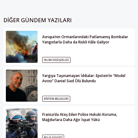
DIĞER GÜNDEM YAZILARI
Avrupa’nın Ormanlarındaki Patlamamış Bombalar
Yangınlarla Daha da Riskli Hâle Geliyor
İKLIM DEĞIŞIKLIĞI
Yargıya Taşınamayan İddialar: Epstein’in “Model
Avcısı” Daniel Siad Ölü Bulundu
EPSTEIN BELGELERI
Fransa’da Ateş Eden Polise Hukuki Koruma,
Mağdurlara Daha Ağır İspat Yükü
POLIS ŞIDDETI