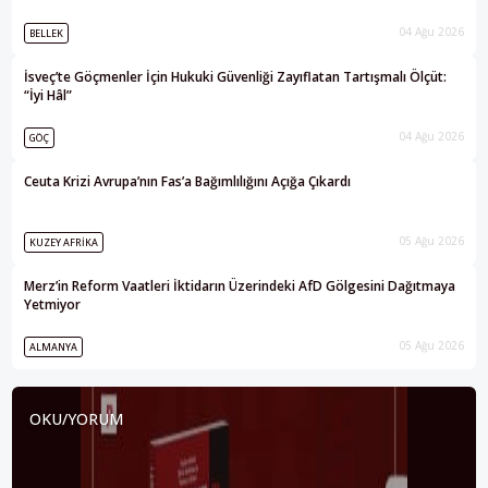
04 Ağu 2026
BELLEK
İsveç’te Göçmenler İçin Hukuki Güvenliği Zayıflatan Tartışmalı Ölçüt:
“İyi Hâl”
04 Ağu 2026
GÖÇ
Ceuta Krizi Avrupa’nın Fas’a Bağımlılığını Açığa Çıkardı
05 Ağu 2026
KUZEY AFRIKA
Merz’in Reform Vaatleri İktidarın Üzerindeki AfD Gölgesini Dağıtmaya
Yetmiyor
05 Ağu 2026
ALMANYA
OKU/YORUM