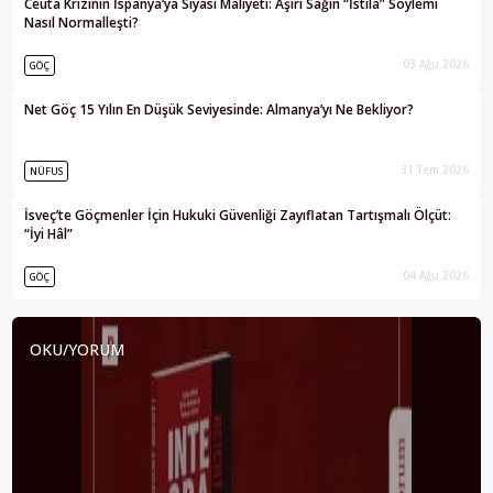
Ceuta Krizinin İspanya’ya Siyasi Maliyeti: Aşırı Sağın “İstila” Söylemi
Nasıl Normalleşti?
03 Ağu 2026
GÖÇ
Net Göç 15 Yılın En Düşük Seviyesinde: Almanya’yı Ne Bekliyor?
31 Tem 2026
NÜFUS
İsveç’te Göçmenler İçin Hukuki Güvenliği Zayıflatan Tartışmalı Ölçüt:
“İyi Hâl”
04 Ağu 2026
GÖÇ
OKU/YORUM