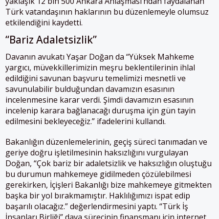
yaklaşık 12 bin 500 Ankara Anlaşması’ndan faydalanan
Türk vatandaşının haklarının bu düzenlemeyle olumsuz
etkilendiğini kaydetti.
“Bariz Adaletsizlik”
Davanın avukatı Yaşar Doğan da “Yüksek Mahkeme
yargıcı, müvekkillerimizin meşru beklentilerinin ihlal
edildiğini savunan başvuru temelimizi mesnetli ve
savunulabilir bulduğundan davamızın esasının
incelenmesine karar verdi. Şimdi davamızın esasının
incelenip karara bağlanacağı duruşma için gün tayin
edilmesini bekleyeceğiz.” ifadelerini kullandı.
Bakanlığın düzenlemelerinin, geçiş süreci tanımadan ve
geriye doğru işletilmesinin haksızlığını vurgulayan
Doğan, “Çok bariz bir adaletsizlik ve haksızlığın oluştuğu
bu durumun mahkemeye gidilmeden çözülebilmesi
gerekirken, İçişleri Bakanlığı bize mahkemeye gitmekten
başka bir yol bırakmamıştır. Haklılığımızı ispat edip
başarılı olacağız.” değerlendirmesini yaptı. “Türk İş
İnsanları Birliği” dava sürecinin finansmanı için internet