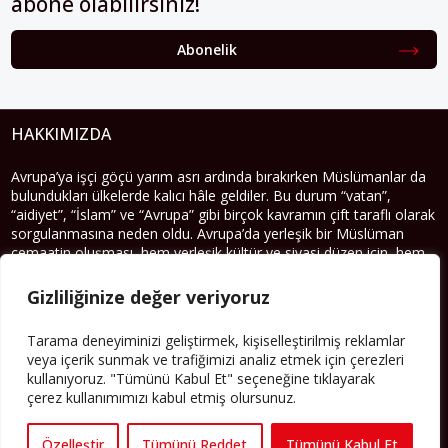
abone olabilirsiniz!
Abonelik
HAKKIMIZDA
Avrupa’ya işçi göçü yarım asrı ardında bırakırken Müslümanlar da
bulundukları ülkelerde kalıcı hâle geldiler. Bu durum “vatan”,
“aidiyet”, “İslam” ve “Avrupa” gibi birçok kavramın çift taraflı olarak
sorgulanmasına neden oldu. Avrupa’da yerleşik bir Müslüman
cemaatin oluşması, hem yerleşik kültür ve siyasi düzen için, hem
de Müslümanlar için yeni sorulara da kapı araladı.
Gizliliğinize değer veriyoruz
Yazının devamı
Tarama deneyiminizi geliştirmek, kişiselleştirilmiş reklamlar
PERSPEKTIF’I SOSYAL MEDYADA TAKIP EDEBILIRSINIZ
veya içerik sunmak ve trafiğimizi analiz etmek için çerezleri
kullanıyoruz. "Tümünü Kabul Et" seçeneğine tıklayarak
çerez kullanımımızı kabul etmiş olursunuz.
Özelleştir
Tümünü Reddet
Tümünü Kabul Et