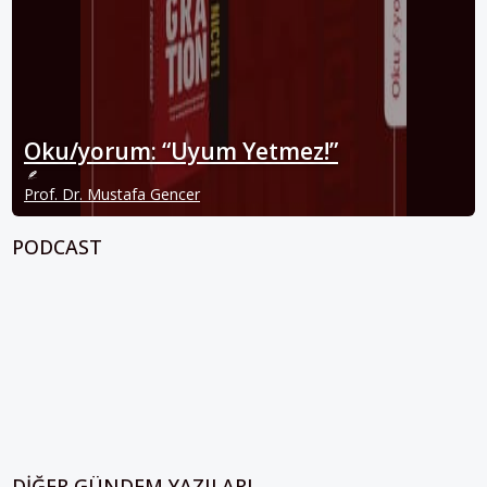
Oku/yorum: “Uyum Yetmez!”
Prof. Dr. Mustafa Gencer
PODCAST
DIĞER GÜNDEM YAZILARI