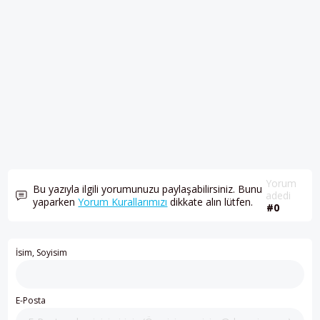
Yorum
Bu yazıyla ilgili yorumunuzu paylaşabilirsiniz. Bunu
adedi
yaparken
Yorum Kurallarımızı
dikkate alın lütfen.
#0
İsim, Soyisim
E-Posta