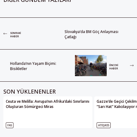
Slovakya’da BM Göç Anlaşması
SONRAKI
Çatlağı
HABER
Hollanda’nın Yaşam Biçimi:
ÖNCEKI
Bisikletler
HABER
SON YÜKLENENLER
Ceuta ve Melilla: Avrupa’nın Afrika’daki Sınırlarını
Gazze’de Geçici Çekilme
Oluşturan Sömürgeci Miras
“Sarı Hat” Kalıcılaşıyor
FAS
ATEŞKES