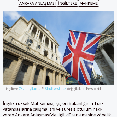
ANKARA ANLAŞMASI
İNGILTERE
MAHKEME
© : lazyllama
Shutterstock
İngiltere
@
değişiklikler: Perspektif
İngiliz Yüksek Mahkemesi, İçişleri Bakanlığının Türk
vatandaşlarına çalışma izni ve süresiz oturum hakkı
veren Ankara Anlaşması’yla ilgili düzenlemesine yönelik