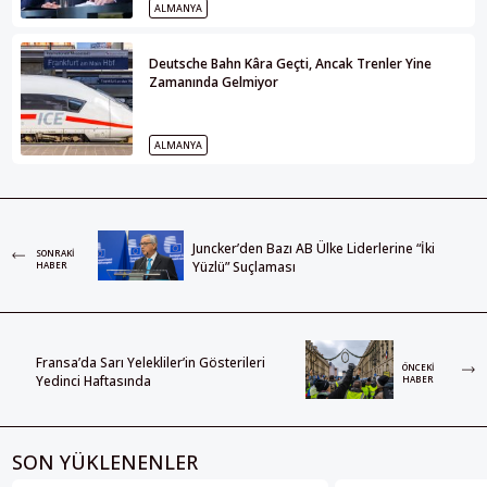
ALMANYA
Deutsche Bahn Kâra Geçti, Ancak Trenler Yine
Zamanında Gelmiyor
ALMANYA
Juncker’den Bazı AB Ülke Liderlerine “İki
SONRAKI
Yüzlü” Suçlaması
HABER
Fransa’da Sarı Yelekliler’in Gösterileri
ÖNCEKI
Yedinci Haftasında
HABER
SON YÜKLENENLER