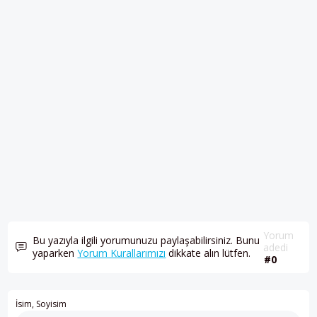
Yorum
Bu yazıyla ilgili yorumunuzu paylaşabilirsiniz. Bunu
adedi
yaparken
Yorum Kurallarımızı
dikkate alın lütfen.
#0
İsim, Soyisim