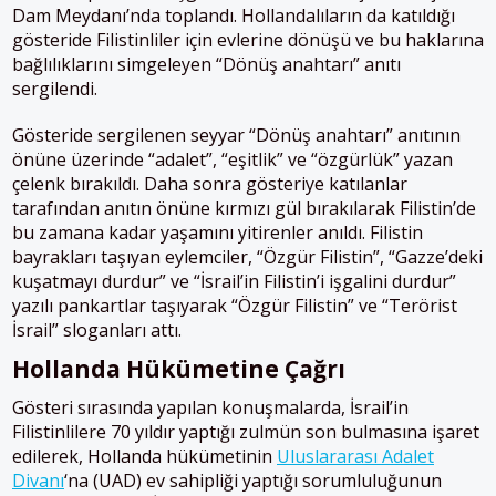
Dam Meydanı’nda toplandı.
Hollanda
lıların da katıldığı
gösteride Filistinliler için evlerine dönüşü ve bu haklarına
bağlılıklarını simgeleyen “Dönüş anahtarı” anıtı
sergilendi.
Gösteride sergilenen seyyar “Dönüş anahtarı” anıtının
önüne üzerinde “adalet”, “eşitlik” ve “özgürlük” yazan
çelenk bırakıldı. Daha sonra gösteriye katılanlar
tarafından anıtın önüne kırmızı gül bırakılarak Filistin’de
bu zamana kadar yaşamını yitirenler anıldı. Filistin
bayrakları taşıyan eylemciler, “Özgür Filistin”, “Gazze’deki
kuşatmayı durdur” ve “İsrail’in Filistin’i işgalini durdur”
yazılı pankartlar taşıyarak “Özgür Filistin” ve “Terörist
İsrail” sloganları attı.
Hollanda Hükümetine Çağrı
Gösteri sırasında yapılan konuşmalarda, İsrail’in
Filistinlilere 70 yıldır yaptığı zulmün son bulmasına işaret
edilerek,
Hollanda
hükümetinin
Uluslararası Adalet
Divanı
‘na (UAD) ev sahipliği yaptığı sorumluluğunun