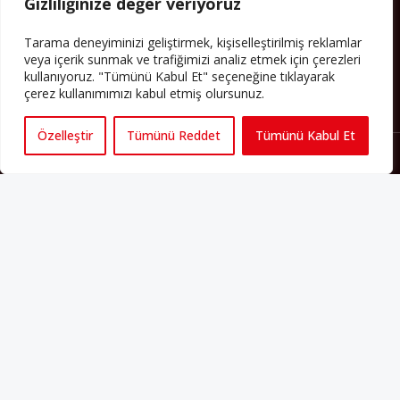
Gizliliğinize değer veriyoruz
PERSPEKTIF’I SOSYAL MEDYADA TAKIP EDEBILIRSINIZ
Tarama deneyiminizi geliştirmek, kişiselleştirilmiş reklamlar
veya içerik sunmak ve trafiğimizi analiz etmek için çerezleri
kullanıyoruz. "Tümünü Kabul Et" seçeneğine tıklayarak
çerez kullanımımızı kabul etmiş olursunuz.
Özelleştir
Tümünü Reddet
Tümünü Kabul Et
Künye
Yorum Kuralları
Abonelik
İletişim
Hakkımızda
İş İlanları