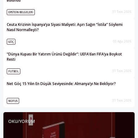
Bulundu
31 Tem 2026
EPSTEIN BELGELERI
Ceuta Krizinin İspanya’ya Siyasi Maliyeti: Aşırı Sağın “İstila” Söylemi
Nasıl Normalleşti?
03 Ağu 2026
GÖÇ
“Dünya Kupası Bir Yatırım Ürünü Değildir”: UEFA’dan FIFA’ya Boykot
Resti
31 Tem 2026
FUTBOL
Net Göç 15 Yılın En Düşük Seviyesinde: Almanya’yı Ne Bekliyor?
31 Tem 2026
NÜFUS
OKU/YORUM