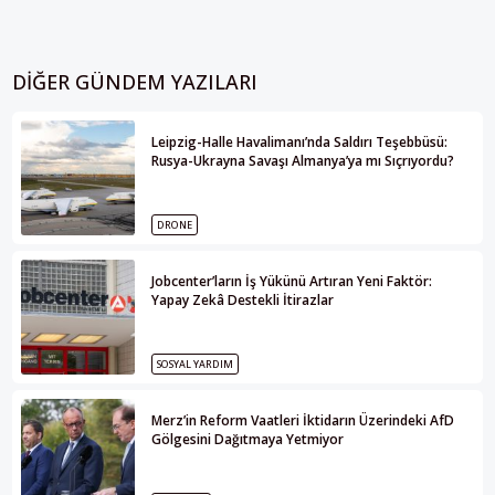
DIĞER GÜNDEM YAZILARI
Leipzig-Halle Havalimanı’nda Saldırı Teşebbüsü:
Rusya-Ukrayna Savaşı Almanya’ya mı Sıçrıyordu?
DRONE
Jobcenter’ların İş Yükünü Artıran Yeni Faktör:
Yapay Zekâ Destekli İtirazlar
SOSYAL YARDIM
Merz’in Reform Vaatleri İktidarın Üzerindeki AfD
Gölgesini Dağıtmaya Yetmiyor