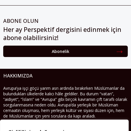
ABONE OLUN
Her ay Perspektif dergisini edinmek için
abone olabilirsiniz!
Abonelik
HAKKIMIZDA
Avrupa’ya işçi göçü yarım asrı ardında bırakırken Müslümanlar da
bulundukları ülkelerde kalıcı hâle geldiler. Bu durum “vatan”,
“aidiyet”, “İslam” ve “Avrupa” gibi birçok kavramın çift taraflı olarak
sorgulanmasına neden oldu. Avrupa’da yerleşik bir Müslüman
cemaatin oluşması, hem yerleşik kültür ve siyasi düzen için, hem
de Müslümanlar için yeni sorulara da kapı araladı.
Yazının devamı