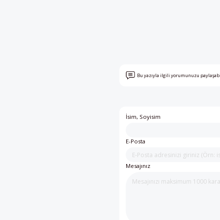
Bu yazıyla ilgili yorumunuzu paylaşab
İsim, Soyisim
E-Posta
Mesajınız