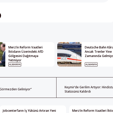
Merz’in Reform Vaatleri
Deutsche Bahn Kâra
İktidarın Üzerindeki AfD
Ancak Trenler Yine
Gölgesini Dağıtmaya
Zamanında Gelmiy
Yetmiyor
ALMANYA
ALMANYA
Keşmir’de Gerilim Artıyor: Hindi
 Görmezden Geliniyor”
Statüsünü Kaldırdı
Jobcenter’ların İş Yükünü Artıran Yeni
Merz’in Reform Vaatleri İkti