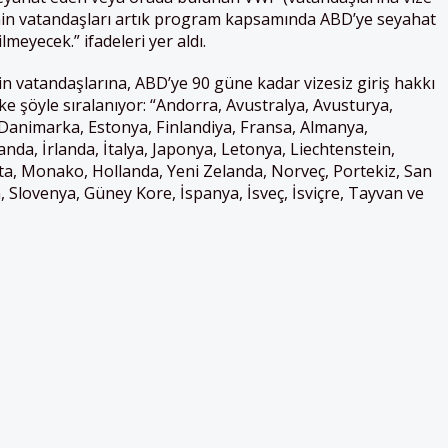
inin vatandaşları artık program kapsamında ABD’ye seyahat
meyecek.” ifadeleri yer aldı.
n vatandaşlarına, ABD’ye 90 güne kadar vizesiz giriş hakkı
ke şöyle sıralanıyor: “Andorra, Avustralya, Avusturya,
a, Danimarka, Estonya, Finlandiya, Fransa, Almanya,
nda, İrlanda, İtalya, Japonya, Letonya, Liechtenstein,
lta, Monako,
Hollanda
, Yeni Zelanda, Norveç, Portekiz, San
 Slovenya, Güney Kore, İspanya, İsveç, İsviçre, Tayvan ve