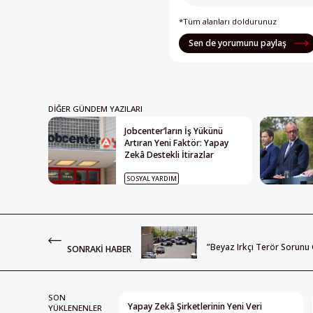
*Tüm alanları doldurunuz
Sen de yorumunu paylaş
DIĞER GÜNDEM YAZILARI
Jobcenter’ların İş Yükünü
Artıran Yeni Faktör: Yapay
Zekâ Destekli İtirazlar
SOSYAL YARDIM
”Beyaz Irkçı Terör Sorunu
SONRAKI HABER
SON
Yapay Zekâ Şirketlerinin Yeni Veri
YÜKLENENLER