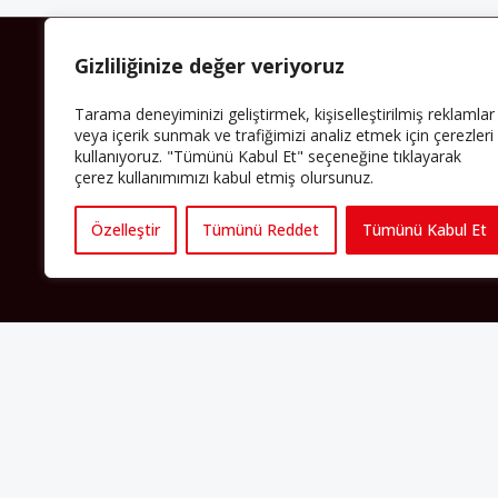
Gizliliğinize değer veriyoruz
HAKKIMIZDA
Tarama deneyiminizi geliştirmek, kişiselleştirilmiş reklamlar
Avrupa’ya işçi göçü yarım asrı ardında bırakırken
Müslümanlar da bulundukları ülkelerde kalıcı hâle
veya içerik sunmak ve trafiğimizi analiz etmek için çerezleri
geldiler. Bu durum “vatan”, “aidiyet”, “İslam” ve “Avrupa”
kullanıyoruz. "Tümünü Kabul Et" seçeneğine tıklayarak
gibi birçok kavramın çift taraflı olarak sorgulanmasına
çerez kullanımımızı kabul etmiş olursunuz.
neden oldu. Avrupa’da yerleşik bir Müslüman cemaatin
oluşması, hem yerleşik kültür ve siyasi düzen için, hem
de Müslümanlar için yeni sorulara da kapı araladı.
Özelleştir
Tümünü Reddet
Tümünü Kabul Et
Yazının devamı
PERSPEKTIF’I SOSYAL MEDYADA TAKIP
EDEBILIRSINIZ