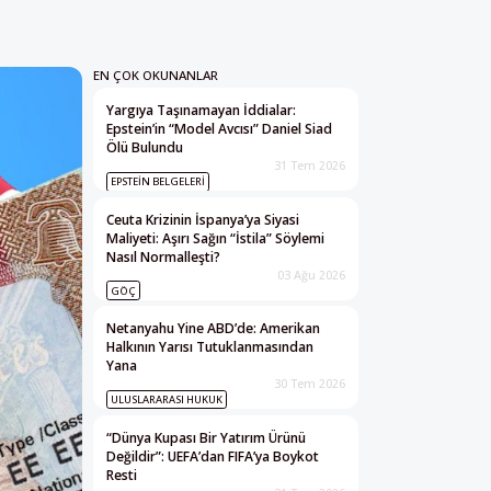
EN ÇOK OKUNANLAR
Yargıya Taşınamayan İddialar:
Epstein’in “Model Avcısı” Daniel Siad
Ölü Bulundu
31 Tem 2026
EPSTEIN BELGELERI
Ceuta Krizinin İspanya’ya Siyasi
Maliyeti: Aşırı Sağın “İstila” Söylemi
Nasıl Normalleşti?
03 Ağu 2026
GÖÇ
Netanyahu Yine ABD’de: Amerikan
Halkının Yarısı Tutuklanmasından
Yana
30 Tem 2026
ULUSLARARASI HUKUK
“Dünya Kupası Bir Yatırım Ürünü
Değildir”: UEFA’dan FIFA’ya Boykot
Resti