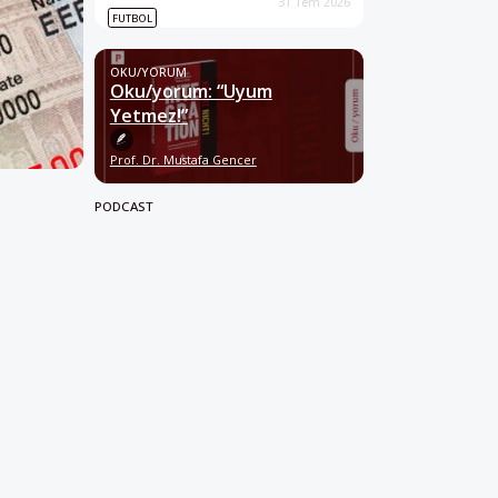
31 Tem 2026
FUTBOL
OKU/YORUM
Oku/yorum: “Uyum
Yetmez!”
Prof. Dr. Mustafa Gencer
PODCAST