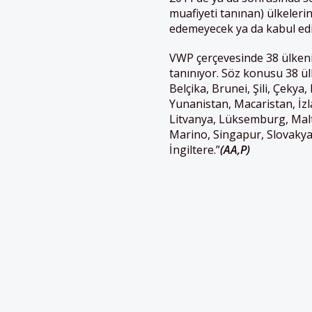
muafiyeti tanınan) ülkeler
edemeyecek ya da kabul edil
VWP çerçevesinde 38 ülkeni
tanınıyor. Söz konusu 38 ül
Belçika, Brunei, Şili, Çeky
Yunanistan, Macaristan, İzla
Litvanya, Lüksemburg, Ma
Marino, Singapur, Slovakya,
İngiltere.”
(AA,P)