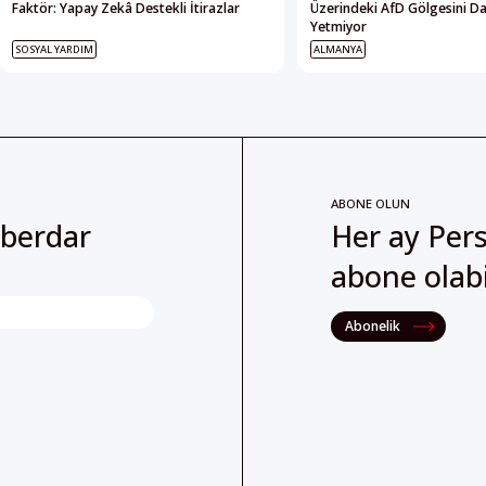
Faktör: Yapay Zekâ Destekli İtirazlar
Üzerindeki AfD Gölgesini D
Yetmiyor
SOSYAL YARDIM
ALMANYA
ABONE OLUN
aberdar
Her ay Pers
abone olabil
Abonelik