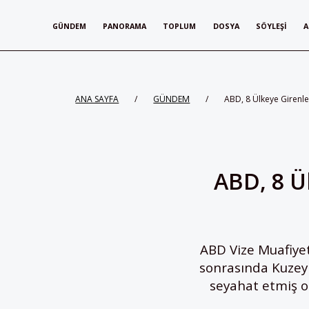
GÜNDEM
PANORAMA
TOPLUM
DOSYA
SÖYLEŞI
A
ANA SAYFA
/
GÜNDEM
/
ABD, 8 Ülkeye Girenle
ABD, 8 Ü
ABD Vize Muafiye
sonrasında Kuzey K
seyahat etmiş ol