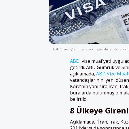
ABD Vizesi @Shutterstock değişiklikler Perspekti
ABD
, vize muafiyeti uygula
getirdi. ABD Gümrük ve Sını
açıklamada,
ABD Vize Muaf
vatandaşlarının, yeni düze
Kore’nin yanı sıra İran, Ir
buralarda bulunmuş olmalar
belirtildi.
8 Ülkeye Girenl
Açıklamada, “İran, Irak, Ku
2011’de ya da sonrasında s