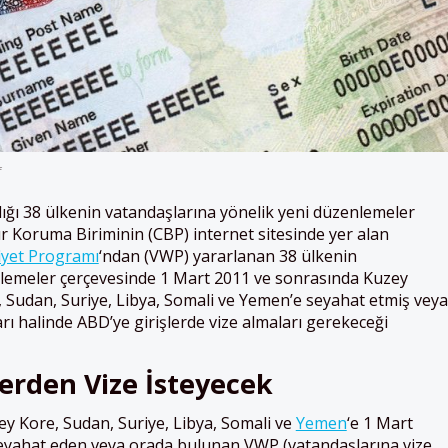
f
dığı 38 ülkenin vatandaşlarına yönelik yeni düzenlemeler
r Koruma Biriminin (CBP) internet sitesinde yer alan
iyet Programı
‘ndan (VWP) yararlanan 38 ülkenin
nlemeler çerçevesinde 1 Mart 2011 ve sonrasında Kuzey
ak, Sudan, Suriye, Libya, Somali ve Yemen’e seyahat etmiş veya
ı halinde ABD’ye girişlerde vize almaları gerekeceği
erden Vize İsteyecek
zey Kore, Sudan, Suriye, Libya, Somali ve
Yemen
‘e 1 Mart
eyahat eden veya orada bulunan VWP (vatandaşlarına vize