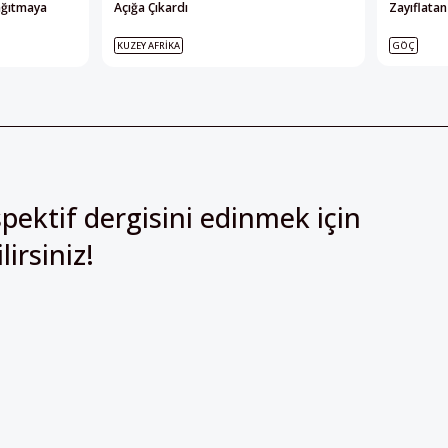
ağıtmaya
Açığa Çıkardı
Zayıflatan 
KUZEY AFRIKA
GÖÇ
pektif dergisini edinmek için
irsiniz!