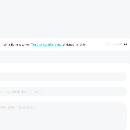
Yorum Kurallarımızı
Yorum adedi
#0
ilirsiniz. Bunu yaparken
dikkate alın lütfen.