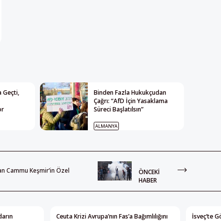
 Geçti,
Binden Fazla Hukukçudan
Çağrı: “AfD İçin Yasaklama
or
Süreci Başlatılsın”
ALMANYA
stan Cammu Keşmir’in Özel
ÖNCEKI
HABER
darın
Ceuta Krizi Avrupa’nın Fas’a Bağımlılığını
İsveç’te G