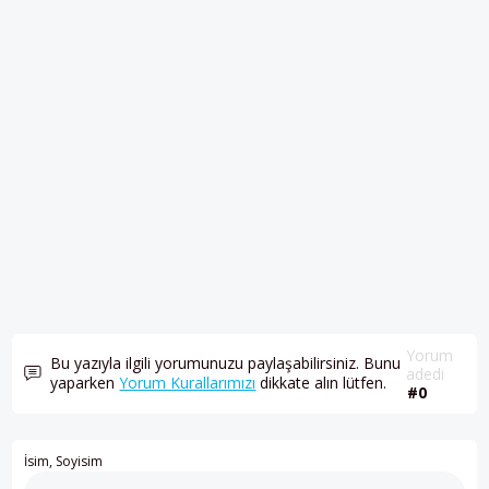
Yorum
Bu yazıyla ilgili yorumunuzu paylaşabilirsiniz. Bunu
adedi
yaparken
Yorum Kurallarımızı
dikkate alın lütfen.
#0
İsim, Soyisim