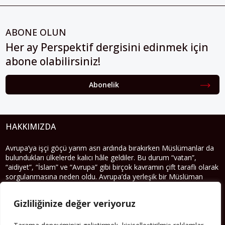
ABONE OLUN
Her ay Perspektif dergisini edinmek için
abone olabilirsiniz!
Abonelik
HAKKIMIZDA
Avrupa’ya işçi göçü yarım asrı ardında bırakırken Müslümanlar da
bulundukları ülkelerde kalıcı hâle geldiler. Bu durum “vatan”,
“aidiyet”, “İslam” ve “Avrupa” gibi birçok kavramın çift taraflı olarak
sorgulanmasına neden oldu. Avrupa’da yerleşik bir Müslüman
cemaatin oluşması, hem yerleşik kültür ve siyasi düzen için, hem
de Müslümanlar için yeni sorulara da kapı araladı.
Gizliliğinize değer veriyoruz
Yazının devamı