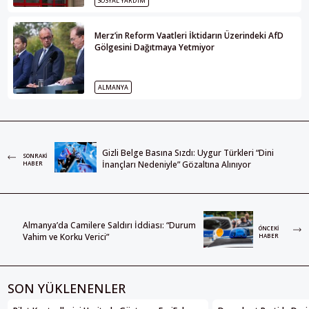
SOSYAL YARDIM
Merz’in Reform Vaatleri İktidarın Üzerindeki AfD
Gölgesini Dağıtmaya Yetmiyor
ALMANYA
Gizli Belge Basına Sızdı: Uygur Türkleri “Dini
SONRAKI
İnançları Nedeniyle” Gözaltına Alınıyor
HABER
Almanya’da Camilere Saldırı İddiası: “Durum
ÖNCEKI
Vahim ve Korku Verici”
HABER
SON YÜKLENENLER