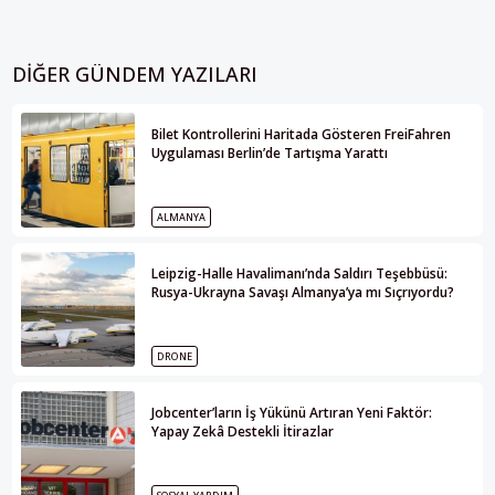
DIĞER GÜNDEM YAZILARI
Bilet Kontrollerini Haritada Gösteren FreiFahren
Uygulaması Berlin’de Tartışma Yarattı
ALMANYA
Leipzig-Halle Havalimanı’nda Saldırı Teşebbüsü:
Rusya-Ukrayna Savaşı Almanya’ya mı Sıçrıyordu?
DRONE
Jobcenter’ların İş Yükünü Artıran Yeni Faktör:
Yapay Zekâ Destekli İtirazlar