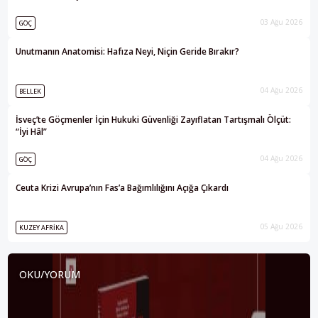
03 Ağu 2026
GÖÇ
Unutmanın Anatomisi: Hafıza Neyi, Niçin Geride Bırakır?
04 Ağu 2026
BELLEK
İsveç’te Göçmenler İçin Hukuki Güvenliği Zayıflatan Tartışmalı Ölçüt:
“İyi Hâl”
04 Ağu 2026
GÖÇ
Ceuta Krizi Avrupa’nın Fas’a Bağımlılığını Açığa Çıkardı
05 Ağu 2026
KUZEY AFRIKA
OKU/YORUM