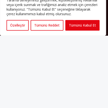
Tarama deneyiminizi geliştirmek, kişiselleştirilmiş reklamlar
veya içerik sunmak ve trafiğimizi analiz etmek için çerezleri
PERSPEKTIF’I SOSYAL MEDYADA TAKIP EDEBILIRSINIZ
kullanıyoruz. "Tümünü Kabul Et" seçeneğine tıklayarak
çerez kullanımımızı kabul etmiş olursunuz.
Özelleştir
Tümünü Reddet
Tümünü Kabul Et
Künye
Yorum Kuralları
Abonelik
İletişim
Hakkımızda
İş İlanları