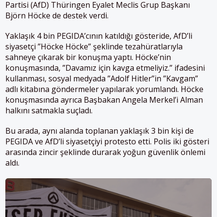
Partisi (AfD) Thüringen Eyalet Meclis Grup Başkanı
Björn Höcke de destek verdi.
Yaklaşık 4 bin PEGIDA’cının katıldığı gösteride, AfD’li
siyasetçi ”Höcke Höcke” şeklinde tezahüratlarıyla
sahneye çıkarak bir konuşma yaptı. Höcke’nin
konuşmasında, ”Davamız için kavga etmeliyiz.” ifadesini
kullanması, sosyal medyada ”Adolf Hitler”in ”Kavgam”
adlı kitabına göndermeler yapılarak yorumlandı. Höcke
konuşmasında ayrıca Başbakan Angela Merkel’i Alman
halkını satmakla suçladı.
Bu arada, aynı alanda toplanan yaklaşık 3 bin kişi de
PEGIDA ve AfD’li siyasetçiyi protesto etti. Polis iki gösteri
arasında zincir şeklinde durarak yoğun güvenlik önlemi
aldı.