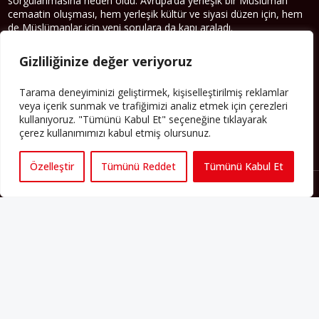
sorgulanmasına neden oldu. Avrupa’da yerleşik bir Müslüman
cemaatin oluşması, hem yerleşik kültür ve siyasi düzen için, hem
de Müslümanlar için yeni sorulara da kapı araladı.
Yazının devamı
Gizliliğinize değer veriyoruz
PERSPEKTIF’I SOSYAL MEDYADA TAKIP EDEBILIRSINIZ
Tarama deneyiminizi geliştirmek, kişiselleştirilmiş reklamlar
veya içerik sunmak ve trafiğimizi analiz etmek için çerezleri
kullanıyoruz. "Tümünü Kabul Et" seçeneğine tıklayarak
çerez kullanımımızı kabul etmiş olursunuz.
Özelleştir
Tümünü Reddet
Tümünü Kabul Et
Künye
Yorum Kuralları