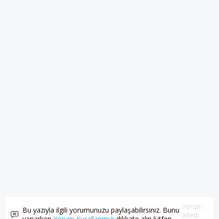
Yorum
Bu yazıyla ilgili yorumunuzu paylaşabilirsiniz. Bunu
adedi
yaparken
Yorum Kurallarımızı
dikkate alın lütfen.