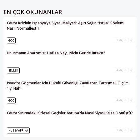
EN ÇOK OKUNANLAR
Ceuta Krizinin İspanya’ya Siyasi Maliyeti: Aşırı Sağın “İstila” Söylemi
Nasıl Normalleşti?
03 Ağu 2026
GÖÇ
Unutmanın Anatomisi: Hafıza Neyi, Niçin Geride Bırakır?
04 Ağu 2026
BELLEK
İsveç’te Göçmenler İçin Hukuki Güvenliği Zayıflatan Tartışmalı Ölçüt:
“İyi Hâl”
04 Ağu 2026
GÖÇ
Ceuta Sınırındaki Kitlesel Geçişler Avrupa’da Nasıl Siyasi Krize Dönüştü?
03 Ağu 2026
KUZEY AFRIKA