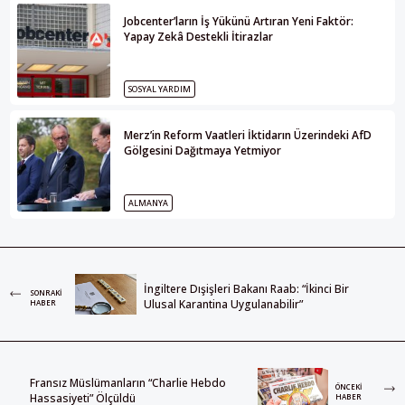
Jobcenter’ların İş Yükünü Artıran Yeni Faktör:
Yapay Zekâ Destekli İtirazlar
SOSYAL YARDIM
Merz’in Reform Vaatleri İktidarın Üzerindeki AfD
Gölgesini Dağıtmaya Yetmiyor
ALMANYA
İngiltere Dışişleri Bakanı Raab: “İkinci Bir
SONRAKI
Ulusal Karantina Uygulanabilir”
HABER
Fransız Müslümanların “Charlie Hebdo
ÖNCEKI
Hassasiyeti” Ölçüldü
HABER