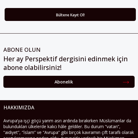
ABONE OLUN
Her ay Perspektif dergisini edinmek için
abone olabilirsiniz!
Abonelik
HAKKIMIZDA
Avrupa’ya işçi göçü yarım asrı ardında bırakırken Müslümanlar da
bulundukları ülkelerde kalıcı hâle geldiler. Bu durum “vatan”,
“aidiyet”, “İslam” ve “Avrupa” gibi birçok kavramın çift taraflı olarak