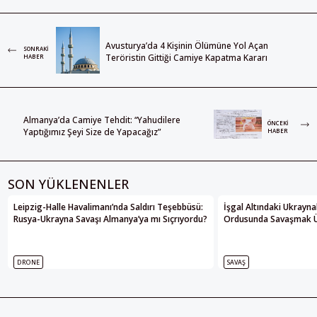
Avusturya’da 4 Kişinin Ölümüne Yol Açan
SONRAKI
Teröristin Gittiği Camiye Kapatma Kararı
HABER
Almanya’da Camiye Tehdit: “Yahudilere
ÖNCEKI
Yaptığımız Şeyi Size de Yapacağız”
HABER
SON YÜKLENENLER
Leipzig-Halle Havalimanı’nda Saldırı Teşebbüsü:
İşgal Altındaki Ukrayna
Rusya-Ukrayna Savaşı Almanya’ya mı Sıçrıyordu?
Ordusunda Savaşmak Üze
DRONE
SAVAŞ