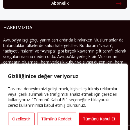
Abonelik
HAKKIMIZDA
Avrupa’ya işçi göçü yarım asrı ardında bırakırken Müslümanlar da
bulundukları ülkelerde kalıcı hâle geldiler. Bu durum “vatan”,
“aidiyet”, “İslam” ve “Avrupa” gibi birçok kavramın çift taraflı olarak
sorgulanmasına neden oldu. Avrupa’da yerleşik bir Müslüman
cemaatin oluşması, hem yerleşik kültür ve siyasi düzen için, hem
de Müslümanlar için yeni sorulara da kapı araladı.
Gizliliğinize değer veriyoruz
Yazının devamı
Tarama deneyiminizi geliştirmek, kişiselleştirilmiş reklamlar
PERSPEKTIF’I SOSYAL MEDYADA TAKIP EDEBILIRSINIZ
veya içerik sunmak ve trafiğimizi analiz etmek için çerezleri
kullanıyoruz. "Tümünü Kabul Et" seçeneğine tıklayarak
çerez kullanımımızı kabul etmiş olursunuz.
Özelleştir
Tümünü Reddet
Tümünü Kabul Et