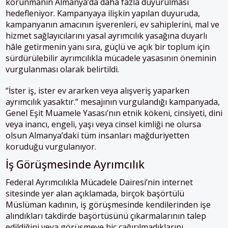
korunmanın Almanya’da daha fazla duyurulması
hedefleniyor. Kampanyaya ilişkin yapılan duyuruda,
kampanyanın amacının işverenleri, ev sahiplerini, mal ve
hizmet sağlayıcılarını yasal ayrımcılık yasağına duyarlı
hâle getirmenin yanı sıra, güçlü ve açık bir toplum için
sürdürülebilir ayrımcılıkla mücadele yasasının öneminin
vurgulanması olarak belirtildi.
“İster iş, ister ev ararken veya alışveriş yaparken
ayrımcılık yasaktır.” mesajının vurgulandığı kampanyada,
Genel Eşit Muamele Yasası’nın etnik kökeni, cinsiyeti, dini
veya inancı, engeli, yaşı veya cinsel kimliği ne olursa
olsun Almanya’daki tüm insanları mağduriyetten
koruduğu vurgulanıyor.
İş Görüşmesinde Ayrımcılık
Federal Ayrımcılıkla Mücadele Dairesi’nin internet
sitesinde yer alan açıklamada, birçok başörtülü
Müslüman kadının, iş görüşmesinde kendilerinden işe
alındıkları takdirde başörtüsünü çıkarmalarının talep
edildiğini veya görüşmeye hiç çağırılmadıklarını