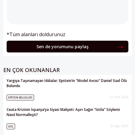
*Tüm alanları doldurunuz
Sen de yorumunu paylaş
EN ÇOK OKUNANLAR
Yargıya Taşınamayan İddialar: Epstein’in “Model Avcısı” Daniel Siad Ölü
Bulundu
31 Tem 2026
EPSTEIN BELGELERI
Ceuta Krizinin İspanya’ya Siyasi Maliyeti: Aşırı Sağın “İstila” Söylemi
Nasıl Normalleşti?
03 Ağu 2026
GÖÇ