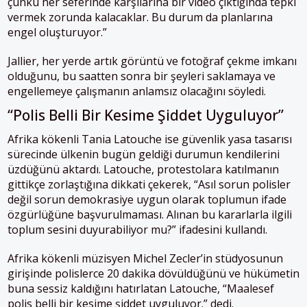
çünkü her seferinde karşılarına bir video çıktığında tepki
vermek zorunda kalacaklar. Bu durum da planlarına
engel oluşturuyor.”
Jallier, her yerde artık görüntü ve fotoğraf çekme imkanı
olduğunu, bu saatten sonra bir şeyleri saklamaya ve
engellemeye çalışmanın anlamsız olacağını söyledi.
“Polis Belli Bir Kesime Şiddet Uyguluyor”
Afrika kökenli Tania Latouche ise güvenlik yasa tasarısı
sürecinde ülkenin bugün geldiği durumun kendilerini
üzdüğünü aktardı. Latouche, protestolara katılmanın
gittikçe zorlaştığına dikkati çekerek, “Asıl sorun polisler
değil sorun demokrasiye uygun olarak toplumun ifade
özgürlüğüne başvurulmaması. Alınan bu kararlarla ilgili
toplum sesini duyurabiliyor mu?” ifadesini kullandı.
Afrika kökenli müzisyen Michel Zecler’in stüdyosunun
girişinde polislerce 20 dakika dövüldüğünü ve hükümetin
buna sessiz kaldığını hatırlatan Latouche, “Maalesef
polis belli bir kesime şiddet uyguluyor.” dedi.