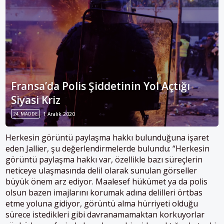
Fransa’da Polis Şiddetinin Yol Açtığı
Siyasi Kriz
24. MADDE
1 Aralık 2020
Herkesin görüntü paylaşma hakkı bulunduğuna işaret
eden Jallier, şu değerlendirmelerde bulundu: “Herkesin
görüntü paylaşma hakkı var, özellikle bazı süreçlerin
neticeye ulaşmasında delil olarak sunulan görseller
büyük önem arz ediyor. Maalesef hükümet ya da polis
olsun bazen imajlarını korumak adına delilleri örtbas
etme yoluna gidiyor, görüntü alma hürriyeti olduğu
sürece istedikleri gibi davranamamaktan korkuyorlar