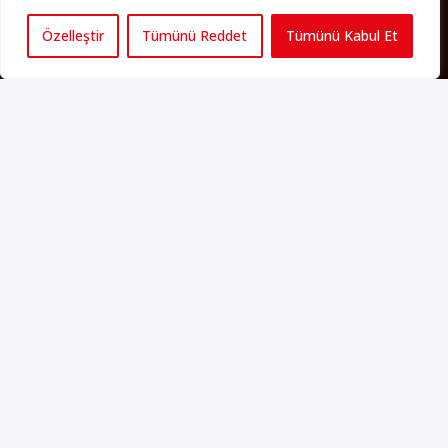
bulundukları ülkelerde kalıcı hâle geldiler. Bu durum “vatan”,
“aidiyet”, “İslam” ve “Avrupa” gibi birçok kavramın çift taraflı olarak
Özelleştir
Tümünü Reddet
Tümünü Kabul Et
sorgulanmasına neden oldu. Avrupa’da yerleşik bir Müslüman
cemaatin oluşması, hem yerleşik kültür ve siyasi düzen için, hem
de Müslümanlar için yeni sorulara da kapı araladı.
Yazının devamı
PERSPEKTIF’I SOSYAL MEDYADA TAKIP EDEBILIRSINIZ
Künye