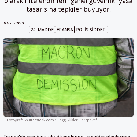
olarak nitelendirilen "genel güvenlik" yasa
tasarısına tepkiler büyüyor.
8 Aralık 2020
24. MADDE
FRANSA
POLIS ŞIDDETI
Fotoğraf: Shutterstock.com / Değişiklikler: Perspektif
Fransa’da son bir aydır düzenlenen ve şiddet olaylarının