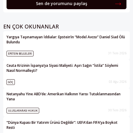
Sen de yorumunu paylaş
EN ÇOK OKUNANLAR
Yargıya Taşınamayan İddialar: Epstein’in “Model Avcısı” Daniel Siad Ölü
Bulundu
31 Tem 2026
EPSTEIN BELGELERI
Ceuta Krizinin İspanya’ya Siyasi Maliyeti: Aşırı Sağın “İstila” Söylemi
Nasıl Normalleşti?
03 Ağu 2026
GÖÇ
Netanyahu Yine ABD’de: Amerikan Halkının Yarısı Tutuklanmasından
Yana
30 Tem 2026
ULUSLARARASI HUKUK
“Dünya Kupası Bir Yatırım Ürünü Değildir”: UEFA’dan FIFA’ya Boykot
Resti