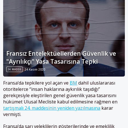
Fransız Entelektüellerden Güvenlik ve
"Ayrılıkçı" Yasa Tasarısına Tepki
24. MADDE
24 Kasım 2020
Fransa
‘da tepkilere yol açan ve
BM
dahil uluslararası
otoritelerce “insan haklarına aykırılık taşıdığı”
gerekçesiyle eleştirilen genel güvenlik yasa tasarısını
hükümet Ulusal Mecliste kabul edilmesine rağmen en
tartışmalı 24. maddesinin yeniden yazılmasına
karar
vermişti.
Fransa
‘da sarı yeleklilerin gösterilerinde ve emeklilik