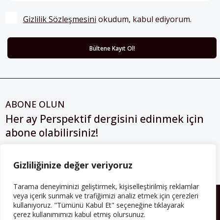
Gizlilik Sözleşmesini
 okudum, kabul ediyorum.
ABONE OLUN
Her ay Perspektif dergisini edinmek için
abone olabilirsiniz!
Abonelik
Gizliliğinize değer veriyoruz
Tarama deneyiminizi geliştirmek, kişiselleştirilmiş reklamlar
veya içerik sunmak ve trafiğimizi analiz etmek için çerezleri
HAKKIMIZDA
kullanıyoruz. "Tümünü Kabul Et" seçeneğine tıklayarak
çerez kullanımımızı kabul etmiş olursunuz.
Avrupa’ya işçi göçü yarım asrı ardında bırakırken Müslümanlar da