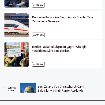
ALMANYA
Deutsche Bahn Kâra Geçti, Ancak Trenler Yine
Zamanında Gelmiyor
ALMANYA
Binden Fazla Hukukçudan Çağrı: “AfD İçin
Yasaklama Süreci Başlatılsın”
ALMANYA
Yeni Zelanda’da Christchurch Cami
SONRAKI
Saldırılarıyla İligili Rapor Açıklandı
HABER