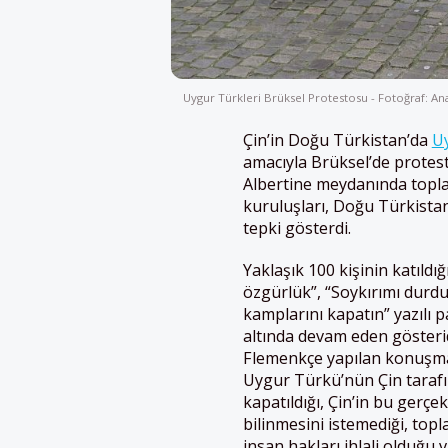
Uygur Türkleri Brüksel Protestosu - Fotoğraf: An
Çin’in Doğu Türkistan’da
U
amacıyla Brüksel’de protest
Albertine meydanında top
kuruluşları, Doğu Türkista
tepki gösterdi.
Yaklaşık 100 kişinin katıldı
özgürlük”, “Soykırımı durd
kamplarını kapatın” yazılı p
altında devam eden gösterid
Flemenkçe yapılan konuşmal
Uygur Türkü’nün Çin taraf
kapatıldığı, Çin’in bu gerçe
bilinmesini istemediği, to
insan hakları ihlali olduğu 