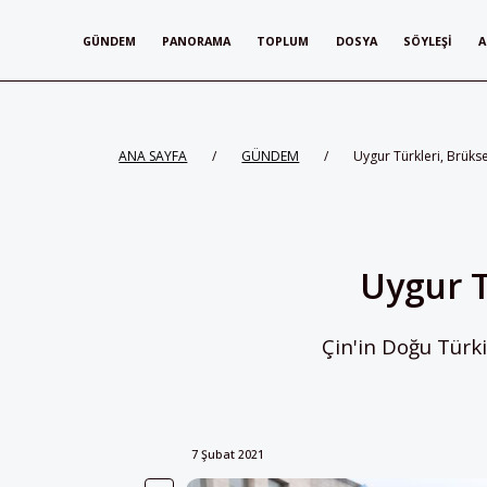
GÜNDEM
PANORAMA
TOPLUM
DOSYA
SÖYLEŞI
A
ANA SAYFA
/
GÜNDEM
/
Uygur Türkleri, Brüksel
Uygur T
Çin'in Doğu Türki
7 Şubat 2021