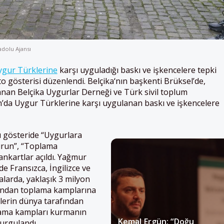
adolu Ajansı
ygur Türklerine
karşı uyguladığı baskı ve işkencelere tepki
o gösterisi düzenlendi.
Belçika
‘nın başkenti Brüksel’de,
lanan
Belçika
Uygurlar Derneği ve Türk sivil toplum
n’da Uygur Türklerine karşı uygulanan baskı ve işkencelere
ğı gösteride “Uygurlara
urun”, “Toplama
ankartlar açıldı.
Yağmur
e Fransızca, İngilizce ve
arda, yaklaşık 3 milyon
ından toplama kamplarına
klerin dünya tarafından
plama kampları kurmanın
Kemal Ergün: “Doğu
vurgulandı.