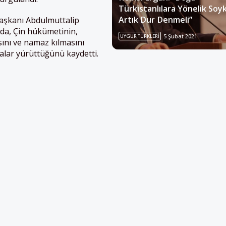
Türkistanlılara Yönelik Soy
Artık Dur Denmeli”
aşkanı Abdulmuttalip
da, Çin hükümetinin,
UYGUR TÜRKLERI
5 Şubat 2021
ını ve namaz kılmasını
kalar yürüttüğünü kaydetti.