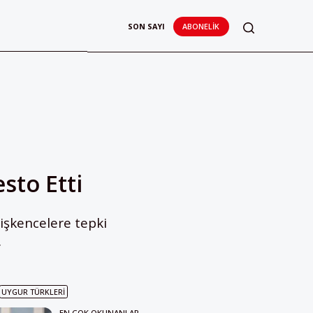
SON SAYI
ABONELIK
sto Etti
 işkencelere tepki
.
UYGUR TÜRKLERI
EN ÇOK OKUNANLAR