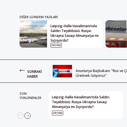
DIĞER GÜNDEM YAZILARI
Leipzig-Halle Havalimanı’nda
Saldırı Teşebbüsü: Rusya-
Ukrayna Savaşı Almanya’ya mı
Sıçrıyordu?
DRONE
Avusturya Başbakanı: “Rus ve Çi
SONRAKI
Üretmek İstiyoruz”
HABER
SON
Leipzig-Halle Havalimanı’nda Saldırı
YÜKLENENLER
Teşebbüsü: Rusya-Ukrayna Savaşı
Almanya’ya mı Sıçrıyordu?
DRONE