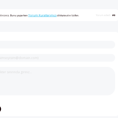
Yorum Kurallarımızı
Yorum adedi
#0
ilirsiniz. Bunu yaparken
dikkate alın lütfen.