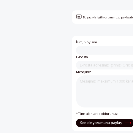
Bu yazıyla ilgili yorumunuzu paylaşab
İsim, Soyisim
E-Posta
Mesajınız
*Tüm alanları doldurunuz
Sen de yorumunu paylaş