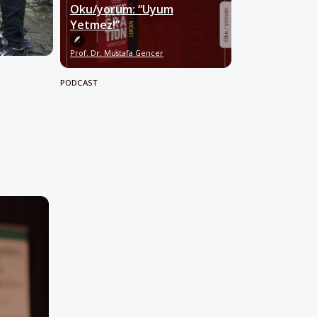
Oku/yorum: “Uyum
Yetmez!”
Prof. Dr. Mustafa Gencer
PODCAST