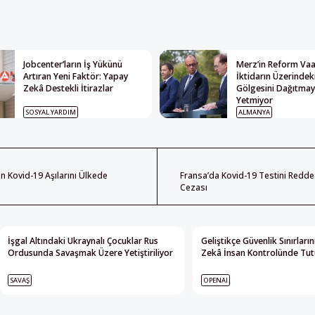
Jobcenter’ların İş Yükünü
Merz’in Reform Vaat
Artıran Yeni Faktör: Yapay
İktidarın Üzerindek
Zekâ Destekli İtirazlar
Gölgesini Dağıtma
Yetmiyor
SOSYAL YARDIM
ALMANYA
n Kovid-19 Aşılarını Ülkede
Fransa’da Kovid-19 Testini Red
Cezası
İşgal Altındaki Ukraynalı Çocuklar Rus
Geliştikçe Güvenlik Sınırları
Ordusunda Savaşmak Üzere Yetiştiriliyor
Zekâ İnsan Kontrolünde Tutu
SAVAŞ
OPENAI