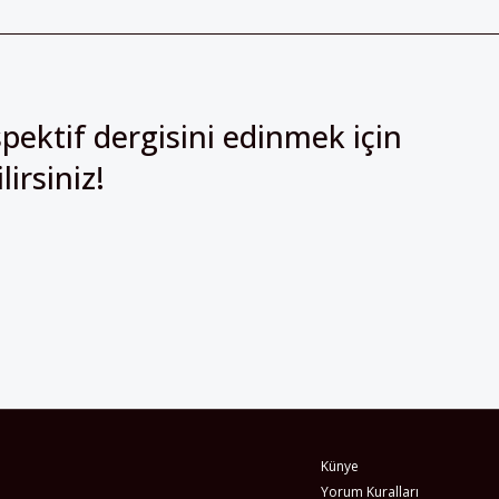
pektif dergisini edinmek için
irsiniz!
Künye
Yorum Kuralları