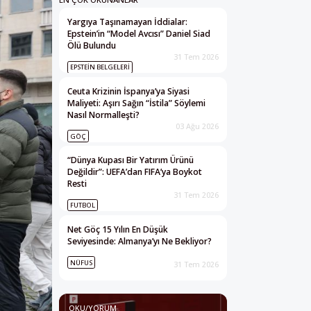
Yargıya Taşınamayan İddialar:
Epstein’in “Model Avcısı” Daniel Siad
Ölü Bulundu
31 Tem 2026
EPSTEIN BELGELERI
Ceuta Krizinin İspanya’ya Siyasi
Maliyeti: Aşırı Sağın “İstila” Söylemi
Nasıl Normalleşti?
03 Ağu 2026
GÖÇ
“Dünya Kupası Bir Yatırım Ürünü
Değildir”: UEFA’dan FIFA’ya Boykot
Resti
31 Tem 2026
FUTBOL
Net Göç 15 Yılın En Düşük
Seviyesinde: Almanya’yı Ne Bekliyor?
NÜFUS
31 Tem 2026
OKU/YORUM