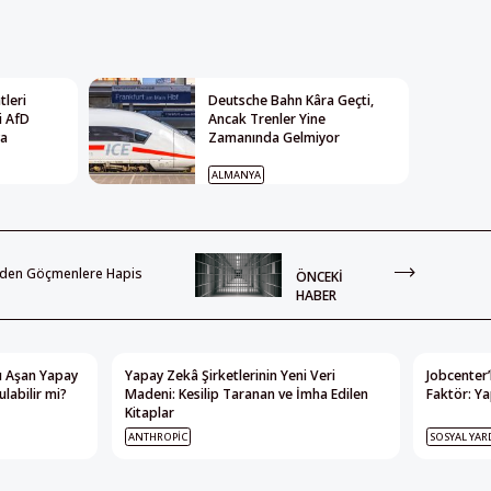
leri
Deutsche Bahn Kâra Geçti,
i AfD
Ancak Trenler Yine
ya
Zamanında Gelmiyor
ALMANYA
deden Göçmenlere Hapis
ÖNCEKI
HABER
nı Aşan Yapay
Yapay Zekâ Şirketlerinin Yeni Veri
Jobcenter’
labilir mi?
Madeni: Kesilip Taranan ve İmha Edilen
Faktör: Ya
Kitaplar
ANTHROPIC
SOSYAL YAR