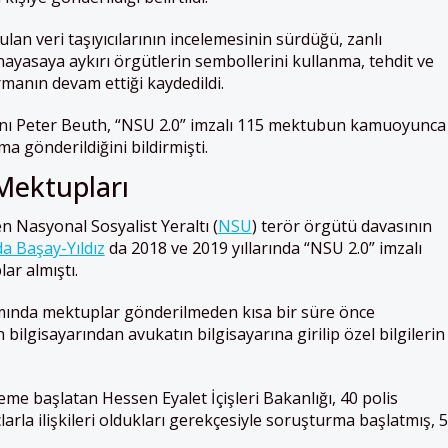
an veri taşıyıcılarının incelemesinin sürdüğü, zanlı
nayasaya aykırı örgütlerin sembollerini kullanma, tehdit ve
manın devam ettiği kaydedildi.
kanı Peter Beuth, “NSU 2.0” imzalı 115 mektubun kamuoyunca
ma gönderildiğini bildirmişti.
Mektupları
n Nasyonal Sosyalist Yeraltı (
NSU
) terör örgütü davasının
a Başay-Yıldız
da 2018 ve 2019 yıllarında “NSU 2.0” imzalı
ar almıştı.
ında mektuplar gönderilmeden kısa bir süre önce
 bilgisayarından avukatın bilgisayarına girilip özel bilgilerin
me başlatan Hessen Eyalet İçişleri Bakanlığı, 40 polis
çlarla ilişkileri oldukları gerekçesiyle soruşturma başlatmış, 5