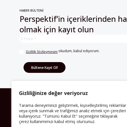
HABER BÜLTENİ
Perspektif’in içeriklerinden h
olmak için kayıt olun
 okudum, kabul ediyorum.
Gizlilik Sözleşmesini
Gizliliğinize değer veriyoruz
HAKKIMIZDA
Tarama deneyiminizi geliştirmek, kişiselleştirilmiş reklamlar
veya içerik sunmak ve trafiğimizi analiz etmek için çerezleri
Avrupa’ya işçi göçü yarım asrı ardında bırakırken
kullanıyoruz. "Tümünü Kabul Et" seçeneğine tıklayarak
Müslümanlar da bulundukları ülkelerde kalıcı hâle
çerez kullanımımızı kabul etmiş olursunuz.
geldiler. Bu durum “vatan”, “aidiyet”, “İslam” ve “Avrupa”
gibi birçok kavramın çift taraflı olarak sorgulanmasına