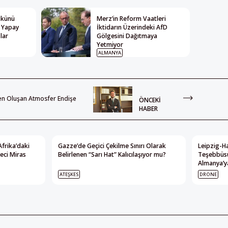
Yükünü
Merz’in Reform Vaatleri
: Yapay
İktidarın Üzerindeki AfD
lar
Gölgesini Dağıtmaya
Yetmiyor
ALMANYA
en Oluşan Atmosfer Endişe
ÖNCEKI
HABER
Afrika’daki
Gazze’de Geçici Çekilme Sınırı Olarak
Leipzig-Ha
eci Miras
Belirlenen “Sarı Hat” Kalıcılaşıyor mu?
Teşebbüsü
Almanya’ya
ATEŞKES
DRONE