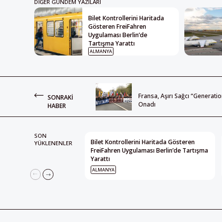
DIĞER GÜNDEM YAZILARI
Bilet Kontrollerini Haritada
Gösteren FreiFahren
Uygulaması Berlin’de
Tartışma Yarattı
ALMANYA
Fransa, Aşırı Sağcı “Generati
SONRAKI
Onadı
HABER
SON
Bilet Kontrollerini Haritada Gösteren
YÜKLENENLER
FreiFahren Uygulaması Berlin’de Tartışma
Yarattı
ALMANYA