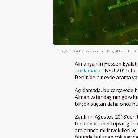
Fotoğraf: Shutterstock.com | Değişikliker: Persp
Almanya’nın Hessen Eyaleti 
açıklamada
, “NSU 2.0” teh
Berlin’de bir evde arama yapı
Açıklamada, bu çerçevede h
Alman vatandaşının gözaltına 
birçok suçtan daha önce hük
Zanlının Ağustos 2018’den bu
tehdit edici mektuplar gön
aralarında milletvekilleri 
önünde bulunan çok sayıda ki