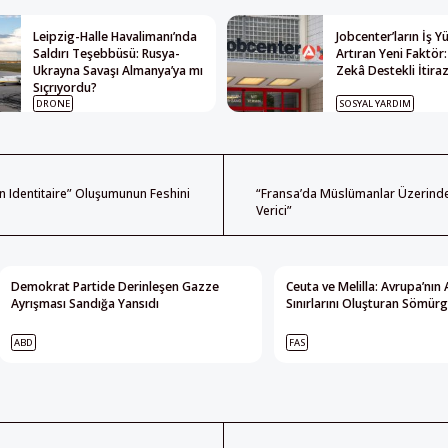
Leipzig-Halle Havalimanı’nda
Jobcenter’ların İş 
Saldırı Teşebbüsü: Rusya-
Artıran Yeni Faktör
Ukrayna Savaşı Almanya’ya mı
Zekâ Destekli İtiraz
Sıçrıyordu?
DRONE
SOSYAL YARDIM
on Identitaire” Oluşumunun Feshini
“Fransa’da Müslümanlar Üzerind
Verici”
Demokrat Partide Derinleşen Gazze
Ceuta ve Melilla: Avrupa’nın 
Ayrışması Sandığa Yansıdı
Sınırlarını Oluşturan Sömürg
ABD
FAS