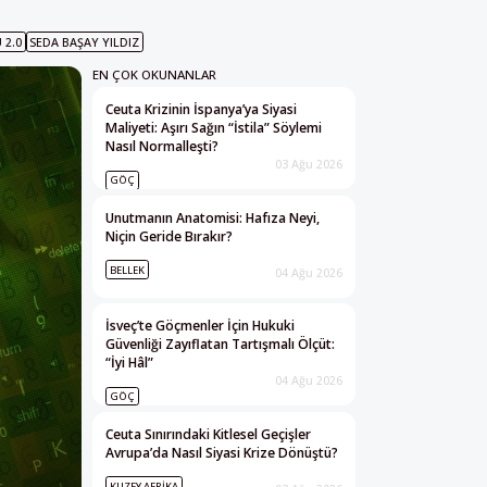
 2.0
SEDA BAŞAY YILDIZ
EN ÇOK OKUNANLAR
Ceuta Krizinin İspanya’ya Siyasi
Maliyeti: Aşırı Sağın “İstila” Söylemi
Nasıl Normalleşti?
03 Ağu 2026
GÖÇ
Unutmanın Anatomisi: Hafıza Neyi,
Niçin Geride Bırakır?
BELLEK
04 Ağu 2026
İsveç’te Göçmenler İçin Hukuki
Güvenliği Zayıflatan Tartışmalı Ölçüt:
“İyi Hâl”
04 Ağu 2026
GÖÇ
Ceuta Sınırındaki Kitlesel Geçişler
Avrupa’da Nasıl Siyasi Krize Dönüştü?
KUZEY AFRIKA