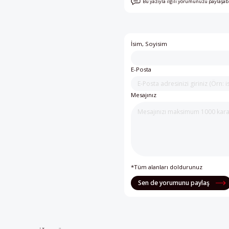
Bu yazıyla ilgili yorumunuzu paylaşab
İsim, Soyisim
E-Posta
Mesajınız
*Tüm alanları doldurunuz
Sen de yorumunu paylaş