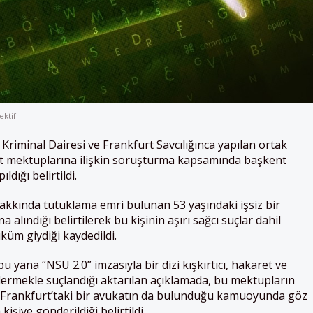
ektif
Kriminal Dairesi ve Frankfurt Savcılığınca yapılan ortak
dit mektuplarına ilişkin soruşturma kapsamında başkent
ldığı belirtildi.
akkında tutuklama emri bulunan 53 yaşındaki işsiz bir
alındığı belirtilerek bu kişinin aşırı sağcı suçlar dahil
üm giydiği kaydedildi.
 yana “NSU 2.0” imzasıyla bir dizi kışkırtıcı, hakaret ve
dermekle suçlandığı aktarılan açıklamada, bu mektupların
ve Frankfurt’taki bir avukatın da bulunduğu kamuoyunda göz
şiye gönderildiği belirtildi.