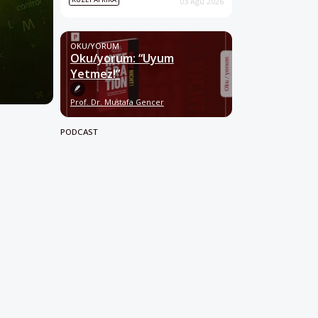
03 Ağu 2026
OKU/YORUM
Oku/yorum: “Uyum
Yetmez!”
Prof. Dr. Mustafa Gencer
PODCAST