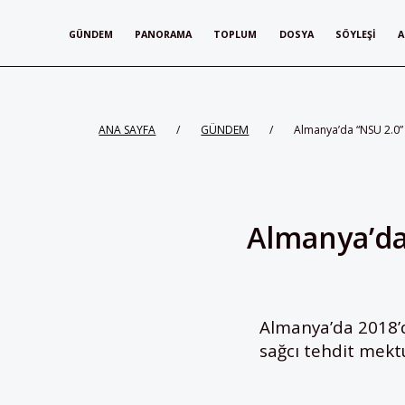
GÜNDEM
PANORAMA
TOPLUM
DOSYA
SÖYLEŞI
A
ANA SAYFA
/
GÜNDEM
/
Almanya’da “NSU 2.0” i
Almanya’da 
Almanya’da 2018’d
sağcı tehdit mekt