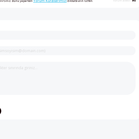
Yorum Kurallarımızı
Yorum adedi
#0
ilirsiniz. Bunu yaparken
dikkate alın lütfen.