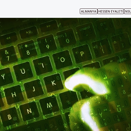
ALMANYA
HESSEN EYALETI
NSU