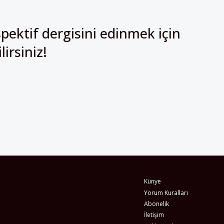
pektif dergisini edinmek için
irsiniz!
Künye
Yorum Kuralları
Abonelik
İletişim