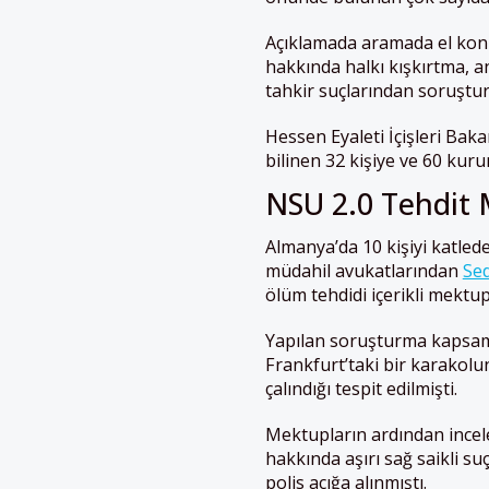
Açıklamada aramada el konul
hakkında halkı kışkırtma, a
tahkir suçlarından soruştur
Hessen Eyaleti İçişleri Ba
bilinen 32 kişiye ve 60 kuru
NSU 2.0 Tehdit 
Almanya’da 10 kişiyi katlede
müdahil avukatlarından
Sed
ölüm tehdidi içerikli mektupl
Yapılan soruşturma kapsam
Frankfurt’taki bir karakolun
çalındığı tespit edilmişti.
Mektupların ardından incele
hakkında aşırı sağ saikli su
polis açığa alınmıştı.