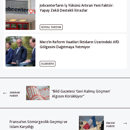
Jobcenter’ların İş Yükünü Artıran Yeni Faktör:
Yapay Zekâ Destekli İtirazlar
SOSYAL YARDIM
Merz’in Reform Vaatleri İktidarın Üzerindeki AfD
Gölgesini Dağıtmaya Yetmiyor
ALMANYA
“Bild Gazetesi ‘Geri Kalmış Göçmen’
SONRAKI
Algısını Körüklüyor”
HABER
Fransa’nın Sömürgecilik Geçmişi ve
ÖNCEKI
İslam Karşıtlığı
HABER