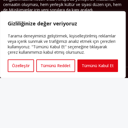
cemaatin oluşması, hem yerleşik kültür ve siyasi düzen için, hem
de Müslümanlar için yeni sorulara da kapı araladı.
Yazının devamı
Gizliliğinize değer veriyoruz
PERSPEKTIF’I SOSYAL MEDYADA TAKIP EDEBILIRSINIZ
Tarama deneyiminizi geliştirmek, kişiselleştirilmiş reklamlar
veya içerik sunmak ve trafiğimizi analiz etmek için çerezleri
kullanıyoruz. "Tümünü Kabul Et" seçeneğine tıklayarak
çerez kullanımımızı kabul etmiş olursunuz.
Özelleştir
Tümünü Reddet
Tümünü Kabul Et
Künye
Yorum Kuralları
Abonelik