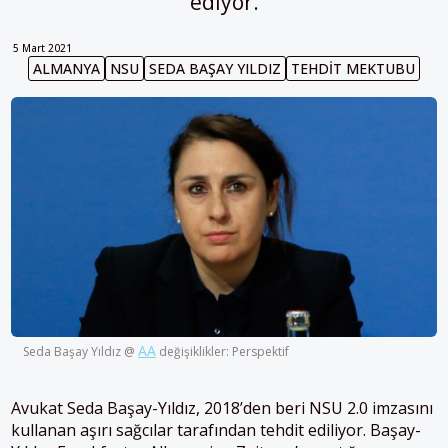
ediyor.
5 Mart 2021
ALMANYA
NSU
SEDA BAŞAY YILDIZ
TEHDIT MEKTUBU
AA
Seda Başay Yıldız @
değişiklikler: Perspektif
Avukat Seda Başay-Yıldız, 2018’den beri NSU 2.0 imzasını
kullanan aşırı sağcılar tarafından tehdit ediliyor. Baş
ay-