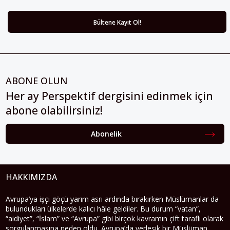
ABONE OLUN
Her ay Perspektif dergisini edinmek için
abone olabilirsiniz!
Abonelik
HAKKIMIZDA
Avrupa’ya işçi göçü yarım asrı ardında bırakırken Müslümanlar da
bulundukları ülkelerde kalıcı hâle geldiler. Bu durum “vatan”,
“aidiyet”, “İslam” ve “Avrupa” gibi birçok kavramın çift taraflı olarak
sorgulanmasına neden oldu. Avrupa’da yerleşik bir Müslüman