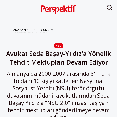
ANA SAYFA
GÜNDEM
/
/
Avukat Seda Başay-Yıldız’a Yönelik
Tehdit Mektupları Devam Ediyor
NSU
Avukat Seda Başay-Yıldız’a Yönelik
Tehdit Mektupları Devam Ediyor
Almanya'da 2000-2007 arasında 8'i Türk
toplam 10 kişiyi katleden Nasyonal
Sosyalist Yeraltı (NSU) terör örgütü
davasının müdahil avukatlarından Seda
Başay Yıldız'a "NSU 2.0" imzası taşıyan
tehdit mektupları gönderilmeye devam