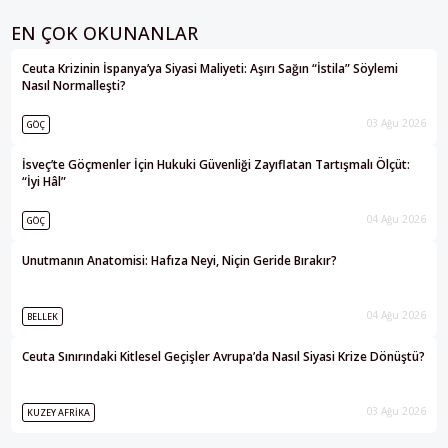
EN ÇOK OKUNANLAR
Ceuta Krizinin İspanya’ya Siyasi Maliyeti: Aşırı Sağın “İstila” Söylemi
Nasıl Normalleşti?
03 Ağu 2026
GÖÇ
İsveç’te Göçmenler İçin Hukuki Güvenliği Zayıflatan Tartışmalı Ölçüt:
“İyi Hâl”
04 Ağu 2026
GÖÇ
Unutmanın Anatomisi: Hafıza Neyi, Niçin Geride Bırakır?
04 Ağu 2026
BELLEK
Ceuta Sınırındaki Kitlesel Geçişler Avrupa’da Nasıl Siyasi Krize Dönüştü?
03 Ağu 2026
KUZEY AFRIKA