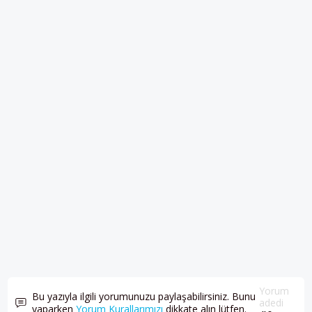
Yorum
Bu yazıyla ilgili yorumunuzu paylaşabilirsiniz. Bunu
adedi
yaparken
Yorum Kurallarımızı
dikkate alın lütfen.