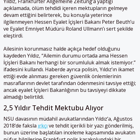
Yıldız, Frankfurter Allgemeine Zeitung’a yaptığı
açıklamada, ölüm tehdidi içeren mektupların gelmeye
devam ettiğini belirterek, bu konuyla yeterince
ilgilenmeyen Hessen Eyalet İçişleri Bakanı Peter Beuth’u
ve Eyalet Emniyet Müdürü Roland Ullmann’ı sert şekilde
eleştirdi.
Ailesinin korunmasız halde açıkça hedef olduğunu
kaydeden Yıldız, “Ailemin durumu ortada ama Hessen
İçişleri Bakanı herhangi bir sorumluluk almak istemiyor.”
ifadesini kullandı. Haberde ayrıca polisin, Yıldız’ın ikamet
ettiği evde alınması gereken güvenlik önlemlerinin
masraflarının devlet tarafından ödenmesini tavsiye ettiği;
ancak eyalet İçişleri Bakanlığının bu tavsiyeyi dikkate
almadığı belirtildi.
2,5 Yıldır Tehdit Mektubu Alıyor
NSU davasının müdahil avukatlarından Yıldız’a, Ağustos
2018’de faksla
ırkçı
ve tehdit içerikli bir yazı gönderilmiş,
bunun üzerine başlatılan inceleme kapsamında avukatın
nüfus bilgilerine Frankfurt polis karakolundaki bir