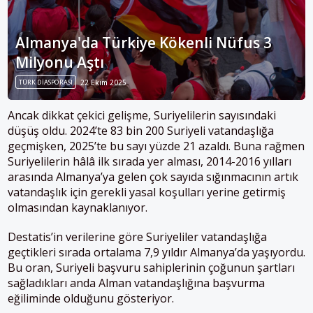
Almanya'da Türkiye Kökenli Nüfus 3
Milyonu Aştı
TÜRK DIASPORASI
22 Ekim 2025
Ancak dikkat çekici gelişme, Suriyelilerin sayısındaki
düşüş oldu. 2024’te 83 bin 200 Suriyeli vatandaşlığa
geçmişken, 2025’te bu sayı yüzde 21 azaldı. Buna rağmen
Suriyelilerin hâlâ ilk sırada yer alması, 2014-2016 yılları
arasında Almanya’ya gelen çok sayıda sığınmacının artık
vatandaşlık için gerekli yasal koşulları yerine getirmiş
olmasından kaynaklanıyor.
Destatis’in verilerine göre Suriyeliler vatandaşlığa
geçtikleri sırada ortalama 7,9 yıldır Almanya’da yaşıyordu.
Bu oran, Suriyeli başvuru sahiplerinin çoğunun şartları
sağladıkları anda Alman vatandaşlığına başvurma
eğiliminde olduğunu gösteriyor.