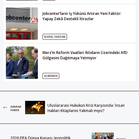
Jobcenter’ların İş Yükünü Artıran Yeni Faktör:
Yapay Zekâ Destekli İtirazlar
SOSYAL YARDIM
Merz’in Reform Vaatleri İktidarın Üzerindeki AfD
Gölgesini Dağıtmaya Yetmiyor
ALMANYA
Uluslararası Hukukun Krizi Karşısında: İnsan
SONRAKI
Hakları Kitaplarını Yakmalı mıyız?
HABER
2026 FIFA Dünya Kupası: Jeopolitik