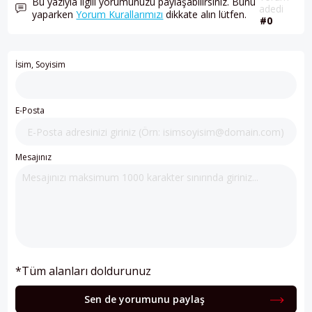
Bu yazıyla ilgili yorumunuzu paylaşabilirsiniz. Bunu
adedi
yaparken
Yorum Kurallarımızı
dikkate alın lütfen.
#0
İsim, Soyisim
E-Posta
Mesajınız
*Tüm alanları doldurunuz
Sen de yorumunu paylaş