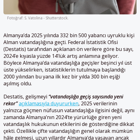
Fotoğraf: S. Vatolina - Shutterstock.
Almanya’da 2025 yılında 332 bin 500 yabancı uyruklu kişi
Alman vatandaşlığına geçti. Federal İstatistik Ofisi
(Destatis) tarafından açıklanan ön verilere göre bu sayı,
2024’e kıyasla yüzde 14’lük artış anlamına geliyor.
Böylece Almanya’da vatandaşlığa geçişler beşinci yıl üst
üste yükselirken, istatistiklerin tutulmaya başlandığı
2000 yılından bu yana ilk kez bir yılda 300 bin eşiği
aşılmış oldu.
Destatis, gelişmeyi
“vatandaşlığa geçiş sayısında yeni
rekor”
açıklamasıyla duyururken
, 2025 verilerinin
yalnızca göçmen nüfusun vatandaşlığa ilgisini değil, aynı
zamanda Almanya’nın 2024’te yürürlüğe giren yeni
vatandaşlık hukukunun etkilerini de gösterdiğine dikkat
çekti. Özellikle çifte vatandaşlığın genel olarak mümkün
hâle gelmesi, uzun yıllardır Almanya’da yaşayan ancak