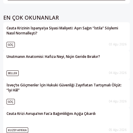
EN ÇOK OKUNANLAR
Ceuta Krizinin İspanya’ya Siyasi Maliyeti: Aşırı Sağın “İstila” Söylemi
Nasıl Normalleşti?
03 Ağu 2026
GÖÇ
Unutmanın Anatomisi: Hafıza Neyi, Niçin Geride Bırakır?
04 Ağu 2026
BELLEK
İsveç’te Göçmenler İçin Hukuki Güvenliği Zayıflatan Tartışmalı Ölçüt:
“İyi Hâl”
04 Ağu 2026
GÖÇ
Ceuta Krizi Avrupa’nın Fas’a Bağımlılığını Açığa Çıkardı
05 Ağu 2026
KUZEY AFRIKA