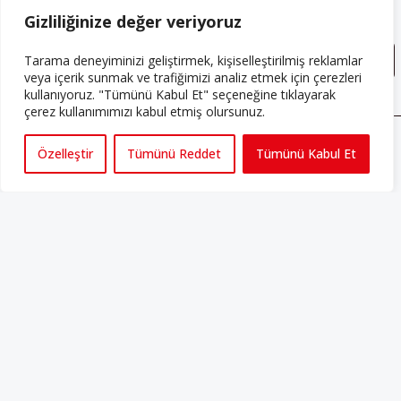
Gizlilik Sözleşmesini
 okudum, kabul ediyorum.
Gizliliğinize değer veriyoruz
Tarama deneyiminizi geliştirmek, kişiselleştirilmiş reklamlar
veya içerik sunmak ve trafiğimizi analiz etmek için çerezleri
kullanıyoruz. "Tümünü Kabul Et" seçeneğine tıklayarak
çerez kullanımımızı kabul etmiş olursunuz.
Özelleştir
Tümünü Reddet
Tümünü Kabul Et
ABONE OLUN
Her ay Perspektif dergisini edinmek için
abone olabilirsiniz!
Abonelik
HAKKIMIZDA
Avrupa’ya işçi göçü yarım asrı ardında bırakırken Müslümanlar da
bulundukları ülkelerde kalıcı hâle geldiler. Bu durum “vatan”,