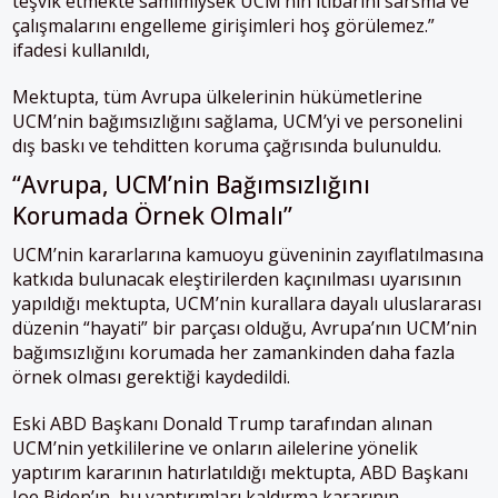
teşvik etmekte samimiysek UCM’nin itibarını sarsma ve
çalışmalarını engelleme girişimleri hoş görülemez.”
ifadesi kullanıldı,
Mektupta, tüm Avrupa ülkelerinin hükümetlerine
UCM’nin bağımsızlığını sağlama, UCM’yi ve personelini
dış baskı ve tehditten koruma çağrısında bulunuldu.
“Avrupa, UCM’nin Bağımsızlığını
Korumada Örnek Olmalı”
UCM’nin kararlarına kamuoyu güveninin zayıflatılmasına
katkıda bulunacak eleştirilerden kaçınılması uyarısının
yapıldığı mektupta, UCM’nin kurallara dayalı uluslararası
düzenin “hayati” bir parçası olduğu, Avrupa’nın UCM’nin
bağımsızlığını korumada her zamankinden daha fazla
örnek olması gerektiği kaydedildi.
Eski ABD Başkanı Donald Trump tarafından alınan
UCM’nin yetkililerine ve onların ailelerine yönelik
yaptırım kararının hatırlatıldığı mektupta, ABD Başkanı
Joe Biden’ın, bu yaptırımları kaldırma kararının