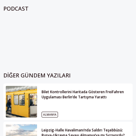
PODCAST
DIĞER GÜNDEM YAZILARI
Bilet Kontrollerini Haritada Gösteren FreiFahren
Uygulaması Berlin’de Tartışma Yarattı
ALMANYA
Leipzig-Halle Havalimanı’nda Saldırı Teşebbüsü:
Rusya-Ukrayna Savaşı Almanya’ya mı Sıçrıyordu?