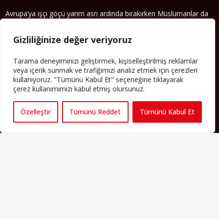
Avrupa’ya işçi göçü yarım asrı ardında bırakırken Müslümanlar da
bulundukları ülkelerde kalıcı hâle geldiler. Bu durum “vatan”,
“aidiyet”, “İslam” ve “Avrupa” gibi birçok kavramın çift taraflı olarak
Gizliliğinize değer veriyoruz
sorgulanmasına neden oldu. Avrupa’da yerleşik bir Müslüman
cemaatin oluşması, hem yerleşik kültür ve siyasi düzen için, hem
de Müslümanlar için yeni sorulara da kapı araladı.
Tarama deneyiminizi geliştirmek, kişiselleştirilmiş reklamlar
veya içerik sunmak ve trafiğimizi analiz etmek için çerezleri
Yazının devamı
kullanıyoruz. "Tümünü Kabul Et" seçeneğine tıklayarak
çerez kullanımımızı kabul etmiş olursunuz.
PERSPEKTIF’I SOSYAL MEDYADA TAKIP EDEBILIRSINIZ
Özelleştir
Tümünü Reddet
Tümünü Kabul Et