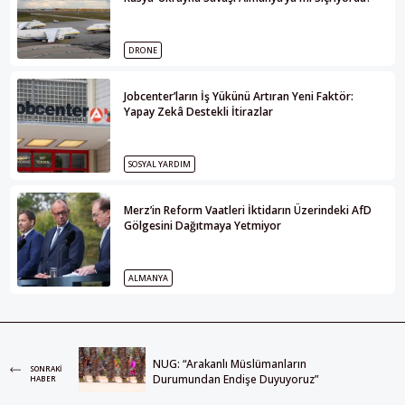
DRONE
Jobcenter’ların İş Yükünü Artıran Yeni Faktör:
Yapay Zekâ Destekli İtirazlar
SOSYAL YARDIM
Merz’in Reform Vaatleri İktidarın Üzerindeki AfD
Gölgesini Dağıtmaya Yetmiyor
ALMANYA
NUG: “Arakanlı Müslümanların
SONRAKI
Durumundan Endişe Duyuyoruz”
HABER