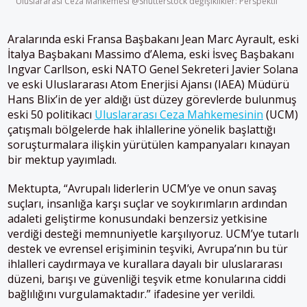
Uluslararası Ceza Mahkemesi @Shutterstock değişiklikler: Perspektif
Aralarında eski Fransa Başbakanı Jean Marc Ayrault, eski
İtalya Başbakanı Massimo d’Alema, eski İsveç Başbakanı
Ingvar Carllson, eski NATO Genel Sekreteri Javier Solana
ve eski Uluslararası Atom Enerjisi Ajansı (IAEA) Müdürü
Hans Blix’in de yer aldığı üst düzey görevlerde bulunmuş
eski 50 politikacı
Uluslararası Ceza Mahkemesinin
(UCM)
çatışmalı bölgelerde hak ihlallerine yönelik başlattığı
soruşturmalara ilişkin yürütülen kampanyaları kınayan
bir mektup yayımladı.
Mektupta, “Avrupalı liderlerin UCM’ye ve onun savaş
suçları, insanlığa karşı suçlar ve soykırımların ardından
adaleti geliştirme konusundaki benzersiz yetkisine
verdiği desteği memnuniyetle karşılıyoruz. UCM’ye tutarlı
destek ve evrensel erişiminin teşviki, Avrupa’nın bu tür
ihlalleri caydırmaya ve kurallara dayalı bir uluslararası
düzeni, barışı ve güvenliği teşvik etme konularına ciddi
bağlılığını vurgulamaktadır.” ifadesine yer verildi.