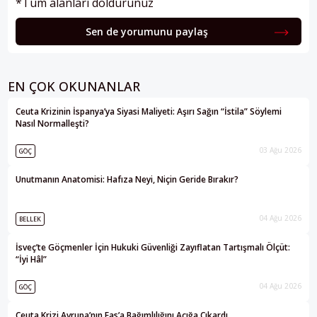
*Tüm alanları doldurunuz
Sen de yorumunu paylaş
EN ÇOK OKUNANLAR
Ceuta Krizinin İspanya’ya Siyasi Maliyeti: Aşırı Sağın “İstila” Söylemi
Nasıl Normalleşti?
03 Ağu 2026
GÖÇ
Unutmanın Anatomisi: Hafıza Neyi, Niçin Geride Bırakır?
04 Ağu 2026
BELLEK
İsveç’te Göçmenler İçin Hukuki Güvenliği Zayıflatan Tartışmalı Ölçüt:
“İyi Hâl”
04 Ağu 2026
GÖÇ
Ceuta Krizi Avrupa’nın Fas’a Bağımlılığını Açığa Çıkardı