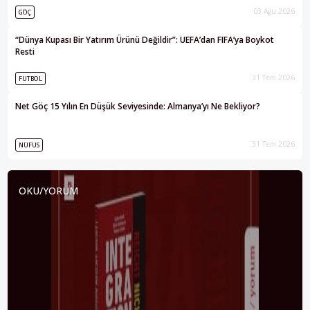
03 Ağu 2026
GÖÇ
“Dünya Kupası Bir Yatırım Ürünü Değildir”: UEFA’dan FIFA’ya Boykot
Resti
31 Tem 2026
FUTBOL
Net Göç 15 Yılın En Düşük Seviyesinde: Almanya’yı Ne Bekliyor?
31 Tem 2026
NÜFUS
OKU/YORUM