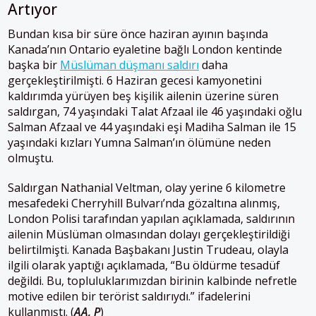
Artıyor
Bundan kısa bir süre önce haziran ayının başında
Kanada’nın Ontario eyaletine bağlı London kentinde
başka bir
Müslüman düşmanı saldırı
daha
gerçekleştirilmişti. 6 Haziran gecesi kamyonetini
kaldırımda yürüyen beş kişilik ailenin üzerine süren
saldırgan, 74 yaşındaki Talat Afzaal ile 46 yaşındaki oğlu
Salman Afzaal ve 44 yaşındaki eşi Madiha Salman ile 15
yaşındaki kızları Yumna Salman’ın ölümüne neden
olmuştu.
Saldırgan Nathanial Veltman, olay yerine 6 kilometre
mesafedeki Cherryhill Bulvarı’nda gözaltına alınmış,
London Polisi tarafından yapılan açıklamada, saldırının
ailenin Müslüman olmasından dolayı gerçekleştirildiği
belirtilmişti. Kanada Başbakanı Justin Trudeau, olayla
ilgili olarak yaptığı açıklamada, “Bu öldürme tesadüf
değildi. Bu, topluluklarımızdan birinin kalbinde nefretle
motive edilen bir terörist saldırıydı.” ifadelerini
kullanmıştı. (
AA, P
)