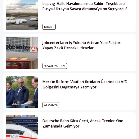
Leipzig-Halle Havalimanı’nda Saldırı Teşebbüsü:
Rusya-Ukrayna Savaşı Almanya’ya mı Sıçrıyordu?
DRONE
Jobcenter’ların İş Yükünü Artıran Yeni Faktör:
Yapay Zekâ Destekli İtirazlar
SOSYAL YARDIM
Merz’in Reform Vaatleri İktidarın Üzerindeki AfD
Gölgesini Dağıtmaya Yetmiyor
ALMANYA
Deutsche Bahn Kâra Geçti, Ancak Trenler Yine
Zamanında Gelmiyor