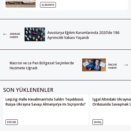
ALMANYA
Avusturya Eğitim Kurumlarında 2020’de 186
SONRAKI
Ayrımcılık Vakası Yaşandı
HABER
Macron ve Le Pen Bölgesel Seçimlerde
ÖNCEKI
Hezimete Uğradı
HABER
SON YÜKLENENLER
Leipzig-Halle Havalimanı’nda Saldırı Teşebbüsü:
İşgal Altındaki Ukrayna
Rusya-Ukrayna Savaşı Almanya’ya mı Sıçrıyordu?
Ordusunda Savaşmak Üze
DRONE
SAVAŞ