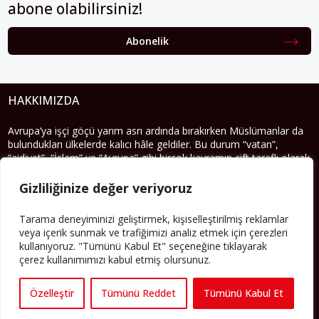
abone olabilirsiniz!
Abonelik
HAKKIMIZDA
Avrupa’ya işçi göçü yarım asrı ardında bırakırken Müslümanlar da
bulundukları ülkelerde kalıcı hâle geldiler. Bu durum “vatan”,
“aidiyet”, “İslam” ve “Avrupa” gibi birçok kavramın çift taraflı olarak
sorgulanmasına neden oldu. Avrupa’da yerleşik bir Müslüman
cemaatin oluşması, hem yerleşik kültür ve siyasi düzen için, hem
Gizliliğinize değer veriyoruz
de Müslümanlar için yeni sorulara da kapı araladı.
Tarama deneyiminizi geliştirmek, kişiselleştirilmiş reklamlar
Yazının devamı
veya içerik sunmak ve trafiğimizi analiz etmek için çerezleri
kullanıyoruz. "Tümünü Kabul Et" seçeneğine tıklayarak
PERSPEKTIF’I SOSYAL MEDYADA TAKIP EDEBILIRSINIZ
çerez kullanımımızı kabul etmiş olursunuz.
Özelleştir
Tümünü Reddet
Tümünü Kabul Et