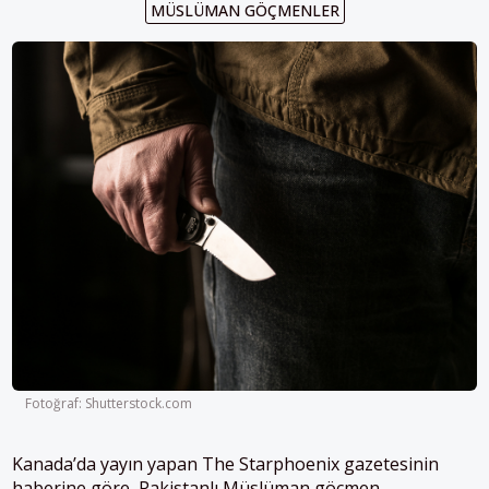
MÜSLÜMAN GÖÇMENLER
Fotoğraf: Shutterstock.com
Kanada’da yayın yapan The Starphoenix gazetesinin
haberine göre, Pakistanlı
Müslüman
göçmen