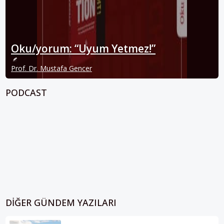
Oku/yorum: “Uyum Yetmez!”
Prof. Dr. Mustafa Gencer
PODCAST
DIĞER GÜNDEM YAZILARI