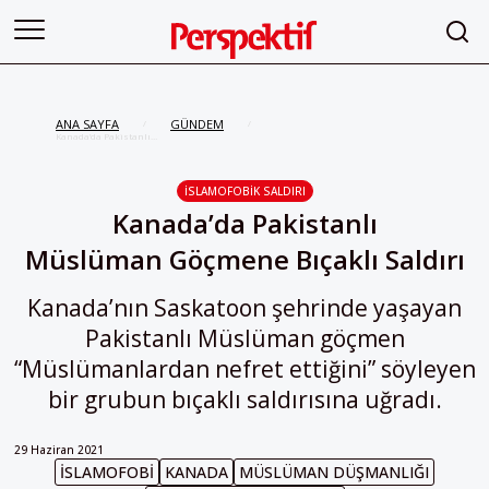
ANA SAYFA
GÜNDEM
/
/
Kanada’da Pakistanlı
Müslüman Göçmene Bıçaklı
Saldırı
İSLAMOFOBIK SALDIRI
Kanada’da Pakistanlı
Müslüman Göçmene Bıçaklı Saldırı
Kanada’nın Saskatoon şehrinde yaşayan
Pakistanlı Müslüman göçmen
“Müslümanlardan nefret ettiğini” söyleyen
bir grubun bıçaklı saldırısına uğradı.
29 Haziran 2021
İSLAMOFOBI
KANADA
MÜSLÜMAN DÜŞMANLIĞI