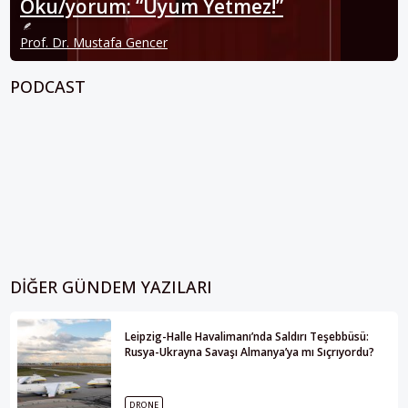
Oku/yorum: “Uyum Yetmez!”
Prof. Dr. Mustafa Gencer
PODCAST
DIĞER GÜNDEM YAZILARI
Leipzig-Halle Havalimanı’nda Saldırı Teşebbüsü:
Rusya-Ukrayna Savaşı Almanya’ya mı Sıçrıyordu?
DRONE