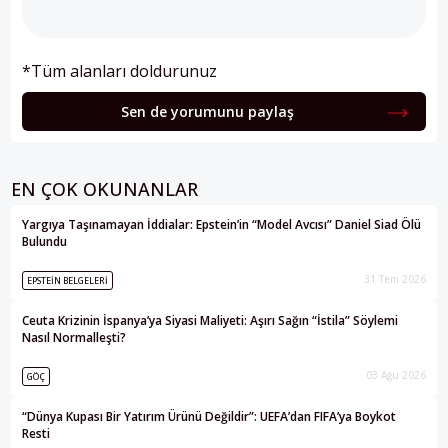
*Tüm alanları doldurunuz
Sen de yorumunu paylaş
EN ÇOK OKUNANLAR
Yargıya Taşınamayan İddialar: Epstein’in “Model Avcısı” Daniel Siad Ölü
Bulundu
31 Tem 2026
EPSTEIN BELGELERI
Ceuta Krizinin İspanya’ya Siyasi Maliyeti: Aşırı Sağın “İstila” Söylemi
Nasıl Normalleşti?
03 Ağu 2026
GÖÇ
“Dünya Kupası Bir Yatırım Ürünü Değildir”: UEFA’dan FIFA’ya Boykot
Resti