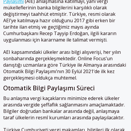
Paylaşımı
(AIE) anlaşmasına katılmayı, yani vergi
mükelleflerinin banka bilgilerini karşılıklı olarak
değiştirmeyi taahhüt etmiştir. Türkiye, resmi olarak
AEI’ye katılmaya hazır olduğunu 2017 gibi erken bir
tarihte ilan etmiş ve geçtiğimiz mayıs ayında
Cumhurbaşkanı Recep Tayyip Erdoğan, ilgili kararın
uygulanması için kararname ile talimat vermişti.
AEI kapsamındaki ülkeler arası bilgi alışverişi, her yılın
sonbaharında gerçekleşmektedir. Online Focus’un
danıştığı uzmanlara göre Türkiye ile Almanya arasındaki
Otomatik Bilgi Paylaşımı’nın 30 Eylül 2021’de ilk kez
gerçekleşmesi oldukça muhtemel.
Otomatik Bilgi Paylaşımı Süreci
Bu anlaşma vergi kaçaklarını minimize ederek ülkeler
arasında vergide şeffaflık sağlanmasını amaçlamaktadır.
Bilgiler doğrudan bankalar arasında değil, anlaşmaya
taraf ülkelerin resmî kurumları arasında paylaşılacaktır.
Türkiye Cumhuriyeti vergi makamları, bilgileri ilk olarak