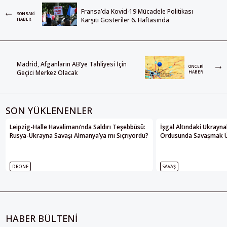
Fransa’da Kovid-19 Mücadele Politikası
SONRAKI
Karşıtı Gösteriler 6. Haftasında
HABER
Madrid, Afganların AB’ye Tahliyesi İçin
ÖNCEKI
Geçici Merkez Olacak
HABER
SON YÜKLENENLER
Leipzig-Halle Havalimanı’nda Saldırı Teşebbüsü:
İşgal Altındaki Ukrayna
Rusya-Ukrayna Savaşı Almanya’ya mı Sıçrıyordu?
Ordusunda Savaşmak Üze
DRONE
SAVAŞ
HABER BÜLTENİ