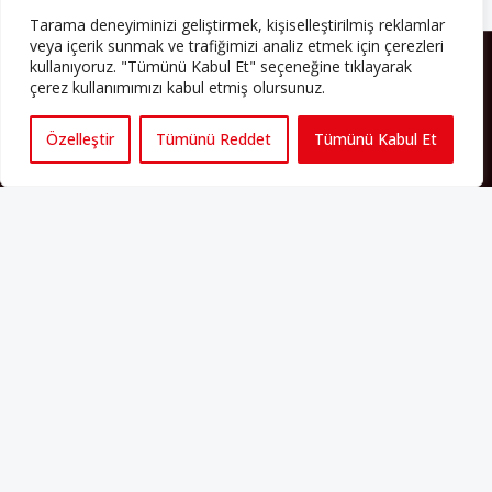
Tarama deneyiminizi geliştirmek, kişiselleştirilmiş reklamlar
veya içerik sunmak ve trafiğimizi analiz etmek için çerezleri
HAKKIMIZDA
kullanıyoruz. "Tümünü Kabul Et" seçeneğine tıklayarak
çerez kullanımımızı kabul etmiş olursunuz.
Avrupa’ya işçi göçü yarım asrı ardında bırakırken Müslümanlar da
bulundukları ülkelerde kalıcı hâle geldiler. Bu durum “vatan”,
Özelleştir
Tümünü Reddet
Tümünü Kabul Et
“aidiyet”, “İslam” ve “Avrupa” gibi birçok kavramın çift taraflı olarak
sorgulanmasına neden oldu. Avrupa’da yerleşik bir Müslüman
cemaatin oluşması, hem yerleşik kültür ve siyasi düzen için, hem
de Müslümanlar için yeni sorulara da kapı araladı.
Yazının devamı
PERSPEKTIF’I SOSYAL MEDYADA TAKIP EDEBILIRSINIZ