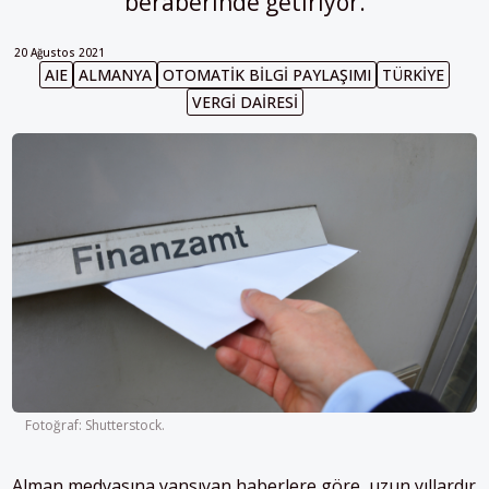
beraberinde getiriyor.
20 Ağustos 2021
AIE
ALMANYA
OTOMATIK BILGI PAYLAŞIMI
TÜRKIYE
VERGI DAIRESI
Fotoğraf: Shutterstock.
Alman medyasına yansıyan haberlere göre, uzun yıllardır