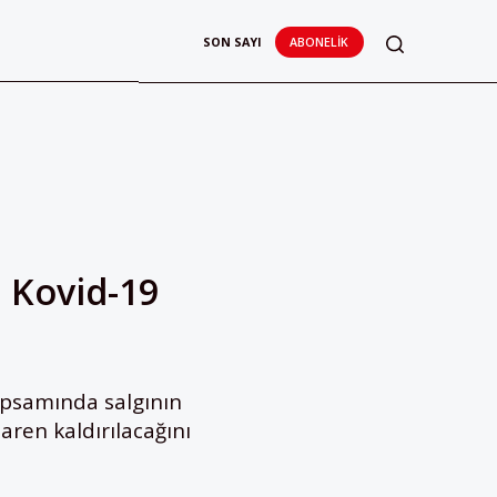
SON SAYI
ABONELIK
ı Kovid-19
apsamında salgının
aren kaldırılacağını