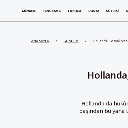
GÜNDEM
PANORAMA
TOPLUM
DOSYA
SÖYLEŞI
A
ANA SAYFA
/
GÜNDEM
/
Hollanda, Sosyal Mesaf
Hollanda,
Hollanda'da hükûm
başından bu yana uy