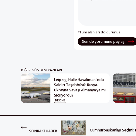
*Tüm alanları doldurunuz
Sen de yorumunu paylaş
DIĞER GÜNDEM YAZILARI
Leipzig-Halle Havalimanı’nda
Saldırı Teşebbüsü: Rusya-
Ukrayna Savaşı Almanya’ya mı
Sıçrıyordu?
DRONE
Cumhurbaşkanlığı Seçimi: F
SONRAKI HABER