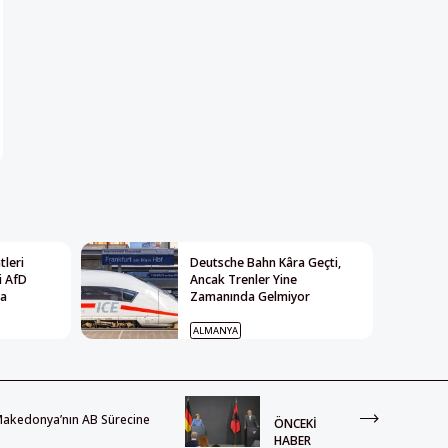
leri
Deutsche Bahn Kâra Geçti,
i AfD
Ancak Trenler Yine
ya
Zamanında Gelmiyor
ALMANYA
Makedonya’nın AB Sürecine
ÖNCEKI
HABER