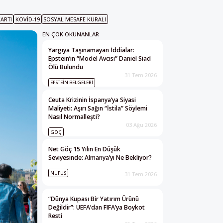
ARTI
KOVID-19
SOSYAL MESAFE KURALI
EN ÇOK OKUNANLAR
Yargıya Taşınamayan İddialar:
Epstein’in “Model Avcısı” Daniel Siad
Ölü Bulundu
31 Tem 2026
EPSTEIN BELGELERI
Ceuta Krizinin İspanya’ya Siyasi
Maliyeti: Aşırı Sağın “İstila” Söylemi
Nasıl Normalleşti?
03 Ağu 2026
GÖÇ
Net Göç 15 Yılın En Düşük
Seviyesinde: Almanya’yı Ne Bekliyor?
NÜFUS
31 Tem 2026
“Dünya Kupası Bir Yatırım Ürünü
Değildir”: UEFA’dan FIFA’ya Boykot
Resti