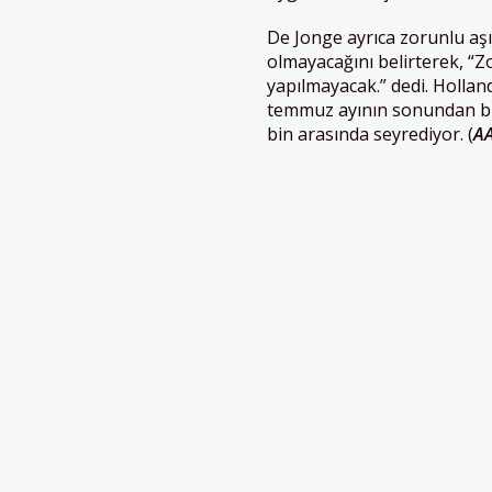
De Jonge ayrıca zorunlu aş
olmayacağını belirterek, “Z
yapılmayacak.” dedi.
Hollan
temmuz ayının sonundan bu 
bin arasında seyrediyor. (
A