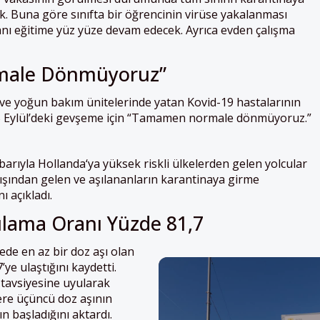
ak. Buna göre sınıfta bir öğrencinin virüse yakalanması
anı eğitime yüz yüze devam edecek. Ayrıca evden çalışma
ale Dönmüyoruz”
 ve yoğun bakım ünitelerinde yatan Kovid-19 hastalarının
25 Eylül’deki gevşeme için “Tamamen normale dönmüyoruz.”
barıyla
Hollanda
‘ya yüksek riskli ülkelerden gelen yolcular
ışından gelen ve aşılananların karantinaya girme
ı açıkladı.
şılama Oranı Yüzde 81,7
ede en az bir doz aşı olan
ye ulaştığını kaydetti.
 tavsiyesine uyularak
ilere üçüncü doz aşının
ın başladığını aktardı.