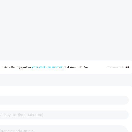
Yorum Kurallarımızı
Yorum adedi
#0
ilirsiniz. Bunu yaparken
dikkate alın lütfen.