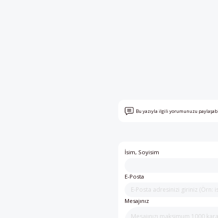
Bu yazıyla ilgili yorumunuzu paylaşab
İsim, Soyisim
E-Posta
Mesajınız