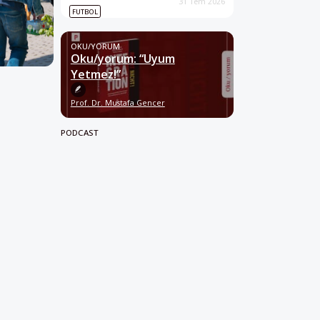
31 Tem 2026
FUTBOL
OKU/YORUM
Oku/yorum: “Uyum
Yetmez!”
Prof. Dr. Mustafa Gencer
PODCAST