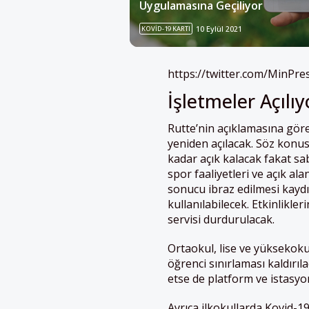
Uygulamasına Geçiliyor
KOVID-19 KARTI
10 Eylül 2021
https://twitter.com/MinPr
İşletmeler Açılı
Rutte’nin açıklamasına göre
yeniden açılacak. Söz konus
kadar açık kalacak fakat sa
spor faaliyetleri ve açık ala
sonucu ibraz edilmesi kaydı
kullanılabilecek. Etkinlikl
servisi durdurulacak.
Ortaokul, lise ve yüksekoku
öğrenci sınırlaması kaldırı
etse de platform ve istasy
Ayrıca ilkokullarda Kovid-