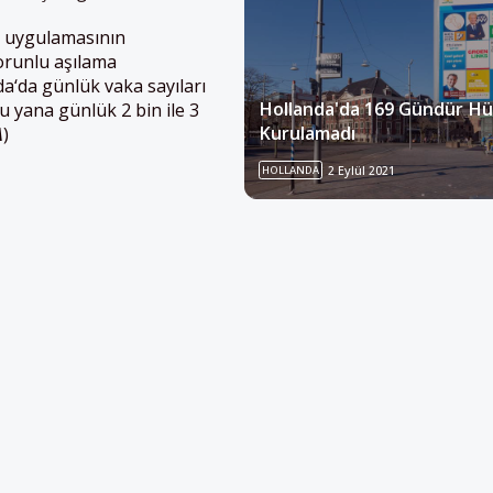
ı uygulamasının
orunlu aşılama
da
‘da günlük vaka sayıları
Hollanda'da 169 Gündür H
yana günlük 2 bin ile 3
Kurulamadı
A
)
HOLLANDA
2 Eylül 2021