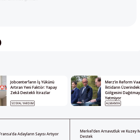
Jobcenter’ların İş Yükünü
Merz’in Reform Vaat
Artıran Yeni Faktör: Yapay
İktidarın Üzerindek
Zekâ Destekli İtirazlar
Gölgesini Dağıtma
Yetmiyor
SOSYAL YARDIM
ALMANYA
Merkel’den Arnavutluk ve Kuzey 
ransa’da Adayların Sayısı Artıyor
Destek