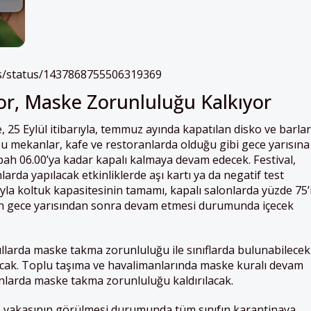
es/status/1437868755506319369
yor, Maske Zorunluluğu Kalkıyor
, 25 Eylül itibarıyla, temmuz ayında kapatılan disko ve barlar
u mekanlar, kafe ve restoranlarda olduğu gibi gece yarısına
bah 06.00’ya kadar kapalı kalmaya devam edecek. Festival,
nlarda yapılacak etkinliklerde aşı kartı ya da negatif test
yla koltuk kapasitesinin tamamı, kapalı salonlarda yüzde 75’
erin gece yarısından sonra devam etmesi durumunda içecek
llarda maske takma zorunluluğu ile sınıflarda bulunabilecek
lacak. Toplu taşıma ve havalimanlarında maske kuralı devam
onlarda maske takma zorunluluğu kaldırılacak.
19 vakasının görülmesi durumunda tüm sınıfın karantinaya