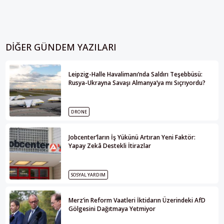
DIĞER GÜNDEM YAZILARI
Leipzig-Halle Havalimanı’nda Saldırı Teşebbüsü:
Rusya-Ukrayna Savaşı Almanya’ya mı Sıçrıyordu?
DRONE
Jobcenter’ların İş Yükünü Artıran Yeni Faktör:
Yapay Zekâ Destekli İtirazlar
SOSYAL YARDIM
Merz’in Reform Vaatleri İktidarın Üzerindeki AfD
Gölgesini Dağıtmaya Yetmiyor