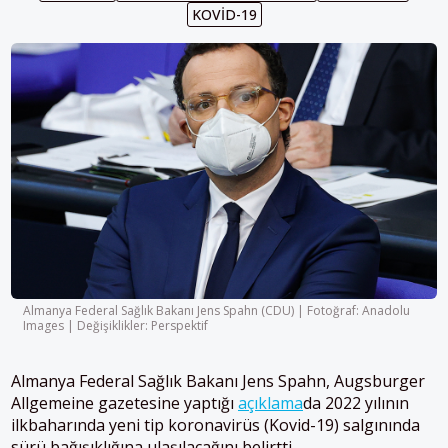
KOVID-19
Almanya Federal Sağlık Bakanı Jens Spahn (CDU) | Fotoğraf: Anadolu
Images | Değişiklikler: Perspektif
Almanya Federal Sağlık Bakanı Jens Spahn, Augsburger
Allgemeine gazetesine yaptığı
açıklama
da 2022 yılının
ilkbaharında yeni tip koronavirüs (Kovid-19) salgınında
sürü bağışıklığına ulaşılacağını belirtti.