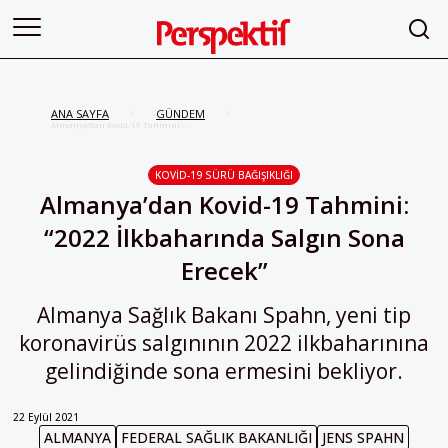
ANA SAYFA
GÜNDEM
/
/
Almanya’dan Kovid-19 Tahmini:
“2022 İlkbaharında Salgın Sona
Erecek”
KOVID-19 SÜRÜ BAĞIŞIKLIĞI
Almanya’dan Kovid-19 Tahmini:
“2022 İlkbaharında Salgın Sona
Erecek”
Almanya Sağlık Bakanı Spahn, yeni tip
koronavirüs salgınının 2022 ilkbaharınına
gelindiğinde sona ermesini bekliyor.
22 Eylül 2021
ALMANYA
FEDERAL SAĞLIK BAKANLIĞI
JENS SPAHN