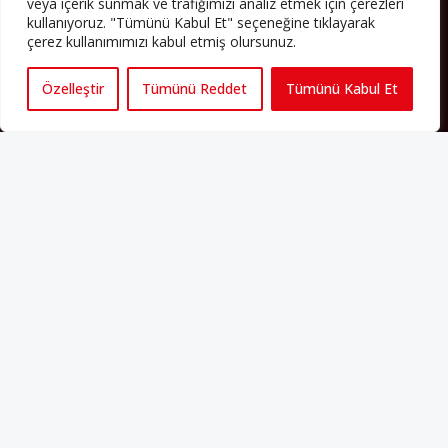
Yazının devamı
veya içerik sunmak ve trafiğimizi analiz etmek için çerezleri
kullanıyoruz. "Tümünü Kabul Et" seçeneğine tıklayarak
çerez kullanımımızı kabul etmiş olursunuz.
PERSPEKTIF’I SOSYAL MEDYADA TAKIP EDEBILIRSINIZ
Özelleştir
Tümünü Reddet
Tümünü Kabul Et
Künye
Yorum Kuralları
Abonelik
İletişim
Hakkımızda