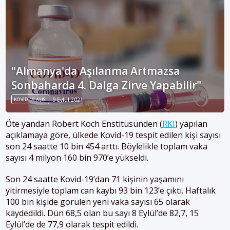
"Almanya'da Aşılanma Artmazsa
Sonbaharda 4. Dalga Zirve Yapabilir"
KOVID-19 AŞISI
9 Eylül 2021
Öte yandan Robert Koch Enstitüsünden (
RKI
) yapılan
açıklamaya göre, ülkede Kovid-19 tespit edilen kişi sayısı
son 24 saatte 10 bin 454 arttı. Böylelikle toplam vaka
sayısı 4 milyon 160 bin 970’e yükseldi.
Son 24 saatte Kovid-19’dan 71 kişinin yaşamını
yitirmesiyle toplam can kaybı 93 bin 123’e çıktı. Haftalık
100 bin kişide görülen yeni vaka sayısı 65 olarak
kaydedildi. Dün 68,5 olan bu sayı 8 Eylül’de 82,7, 15
Eylül’de de 77,9 olarak tespit edildi.