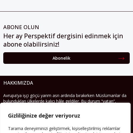
ABONE OLUN
Her ay Perspektif dergisini edinmek için
abone olabilirsiniz!
Abonelik
HAKKIMIZDA
Avrupa’ya işçi göçü yarım asrı ardında bırakırken Müslümanlar da
bulundukları ülkelerde kalıcı hâle geldiler. Bu durum “vatan”,
“aidiyet”, “İslam” ve “Avrupa” gibi birçok kavramın çift taraflı olarak
sorgulanmasına neden oldu. Avrupa’da yerleşik bir Müslüman
Gizliliğinize değer veriyoruz
cemaatin oluşması, hem yerleşik kültür ve siyasi düzen için, hem
de Müslümanlar için yeni sorulara da kapı araladı.
Tarama deneyiminizi geliştirmek, kişiselleştirilmiş reklamlar