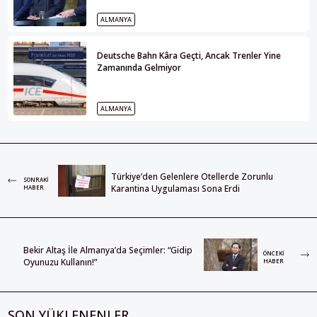
ALMANYA
Deutsche Bahn Kâra Geçti, Ancak Trenler Yine
Zamanında Gelmiyor
ALMANYA
Türkiye’den Gelenlere Otellerde Zorunlu
SONRAKI
Karantina Uygulaması Sona Erdi
HABER
Bekir Altaş İle Almanya’da Seçimler: “Gidip
ÖNCEKI
Oyunuzu Kullanın!”
HABER
SON YÜKLENENLER