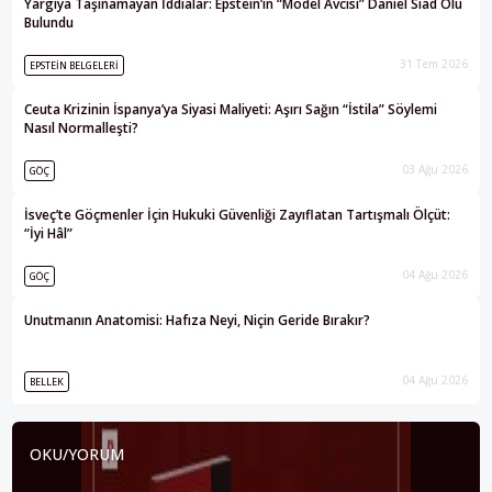
Yargıya Taşınamayan İddialar: Epstein’in “Model Avcısı” Daniel Siad Ölü
Bulundu
31 Tem 2026
EPSTEIN BELGELERI
Ceuta Krizinin İspanya’ya Siyasi Maliyeti: Aşırı Sağın “İstila” Söylemi
Nasıl Normalleşti?
03 Ağu 2026
GÖÇ
İsveç’te Göçmenler İçin Hukuki Güvenliği Zayıflatan Tartışmalı Ölçüt:
“İyi Hâl”
04 Ağu 2026
GÖÇ
Unutmanın Anatomisi: Hafıza Neyi, Niçin Geride Bırakır?
04 Ağu 2026
BELLEK
OKU/YORUM