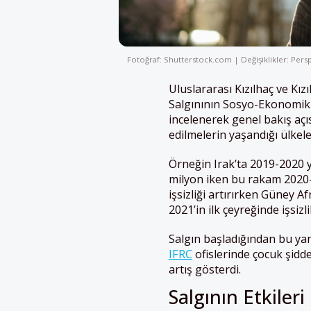
Fotoğraf: Shutterstock.com | Değişiklikler: Persp
Uluslararası Kızılhaç ve Kı
Salgınının Sosyo-Ekonomik
incelenerek genel bakış açı
edilmelerin yaşandığı ülkele
Örneğin Irak’ta 2019-2020 yı
milyon iken bu rakam 2020-
işsizliği artırırken Güney Af
2021’in ilk çeyreğinde işsizl
Salgın başladığından bu yan
IFRC
ofislerinde çocuk şidd
artış gösterdi.
Salgının Etkiler