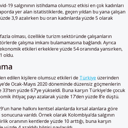
vid-19 salgınının istihdama olumsuz etkisi en çok kadınları
orda yer alan istatistiklerde, geçen yıldan bu yana çalışan
üzde 3,9 azalırken bu oran kadınlarda yüzde 5 olarak
fazla olması, özellikle turizm sektöründe çalışanların
ktörlerde çalışma imkanı bulamamasına bağlandı. Ayrıca
 ekonomik etkileri erkeklere yüzde 54 oranında yansırken,
1 oldu.
lama
n edilen kişilere olumsuz etkileri de
Türkiye
üzerinden
kiye’de Ocak-Mayıs 2020 döneminde düzensiz göçmenlerin
 33’ten yüzde 67’ye yükseldi. Buna karşın Türkiye’de çocuk
mik ihtiyaç payı azalarak yüzde 17’den yüzde 8’e düştü.
’un hane halkını kentsel alanlarda kırsal alanlara göre
 sonucuna varıldı. Örnek olarak Kolombiya’da salgının
lik oranının kentlerde yüzde 10 arttığı, buna karşın
e yüzde 4 azaldığı bilgisi paylaşıldı.