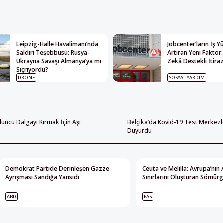
Leipzig-Halle Havalimanı’nda
Jobcenter’ların İş 
Saldırı Teşebbüsü: Rusya-
Artıran Yeni Faktör
Ukrayna Savaşı Almanya’ya mı
Zekâ Destekli İtiraz
Sıçrıyordu?
DRONE
SOSYAL YARDIM
üncü Dalgayı Kırmak İçin Aşı
Belçika’da Kovid-19 Test Merkezl
Duyurdu
Demokrat Partide Derinleşen Gazze
Ceuta ve Melilla: Avrupa’nın 
Ayrışması Sandığa Yansıdı
Sınırlarını Oluşturan Sömürg
ABD
FAS