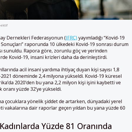
ektif
zılay Dernekleri Federasyonun (
IFRC)
yayımladığı “Kovid-19
 Sonuçları” raporunda 10 ülkedeki Kovid-19 sonrası durum
sı sunuldu. Rapora göre, zorunlu göç ve yerinden
rde Kovid-19, insani krizleri daha da derinleştirdi.
llarında acil insani yardıma ihtiyaç duyan kişi sayısı 1,8
2021 döneminde 2,4 milyona yükseldi. Kovid-19 küresel
rika’da 2020’den bu yana 2,2 milyon kişi işini kaybetti ve
ik oranı yüzde 32’ye yükseldi.
a çocuklara yönelik şiddet de artarken, dünyadaki yerel
eti vakalarına dair raporlar geçen yıldan bu yana yüzde 60
i Kadınlarda Yüzde 81 Oranında