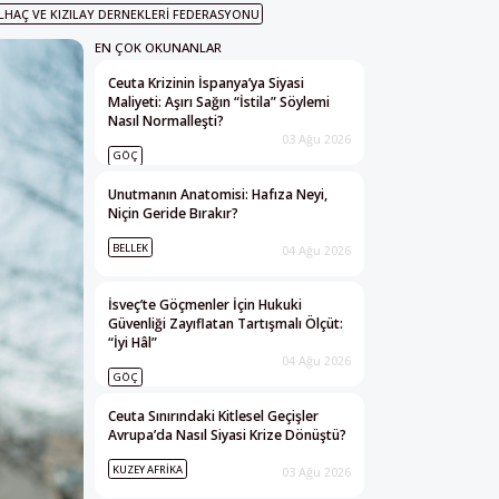
ILHAÇ VE KIZILAY DERNEKLERI FEDERASYONU
EN ÇOK OKUNANLAR
Ceuta Krizinin İspanya’ya Siyasi
Maliyeti: Aşırı Sağın “İstila” Söylemi
Nasıl Normalleşti?
03 Ağu 2026
GÖÇ
Unutmanın Anatomisi: Hafıza Neyi,
Niçin Geride Bırakır?
BELLEK
04 Ağu 2026
İsveç’te Göçmenler İçin Hukuki
Güvenliği Zayıflatan Tartışmalı Ölçüt:
“İyi Hâl”
04 Ağu 2026
GÖÇ
Ceuta Sınırındaki Kitlesel Geçişler
Avrupa’da Nasıl Siyasi Krize Dönüştü?
KUZEY AFRIKA
03 Ağu 2026