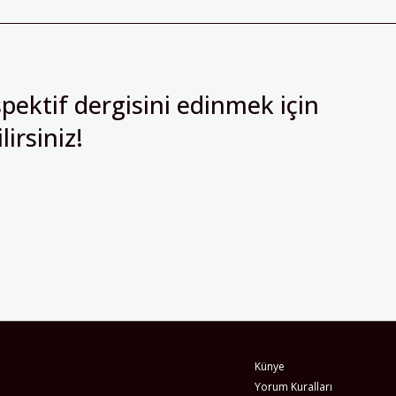
pektif dergisini edinmek için
irsiniz!
Künye
Yorum Kuralları