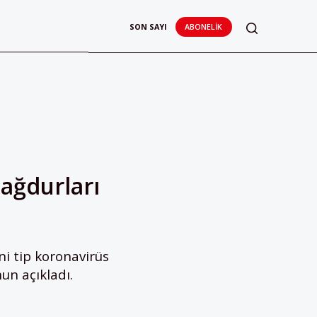
SON SAYI
ABONELIK
ağdurları
ni tip koronavirüs
un açıkladı.