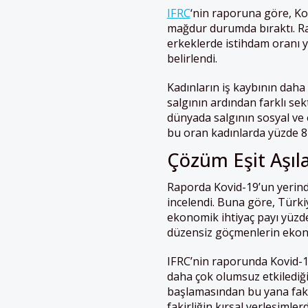
IFRC
‘nin raporuna göre, Ko
mağdur durumda bıraktı. Rap
erkeklerde istihdam oranı y
belirlendi.
Kadınların iş kaybının daha 
salgının ardından farklı se
dünyada salgının sosyal ve
bu oran kadınlarda yüzde 8
Çözüm Eşit Aşı
Raporda Kovid-19’un yerinde
incelendi. Buna göre, Tür
ekonomik ihtiyaç payı yüzde
düzensiz göçmenlerin ekono
IFRC’nin raporunda Kovid-19
daha çok olumsuz etkilediği
başlamasından bu yana fakir
fakirliğin kırsal yerleşimlerd