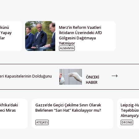
Yükünü
Merz’in Reform Vaatleri
: Yapay
İktidarın Üzerindeki AfD
lar
Gölgesini Dağıtmaya
Yetmiyor
ALMANYA
eri Kapasitelerinin Dolduğunu
ÖNCEKI
HABER
Afrika’daki
Gazze’de Geçici Çekilme Sınırı Olarak
Leipzig-Ha
eci Miras
Belirlenen “Sarı Hat” Kalıcılaşıyor mu?
Teşebbüsü
Almanya’ya
ATEŞKES
DRONE