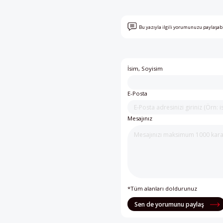
Bu yazıyla ilgili yorumunuzu paylaşab
İsim, Soyisim
E-Posta
Mesajınız
*Tüm alanları doldurunuz
Sen de yorumunu paylaş