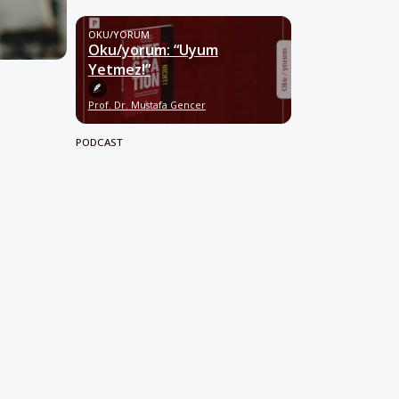
OKU/YORUM
Oku/yorum: “Uyum
Yetmez!”
Prof. Dr. Mustafa Gencer
PODCAST