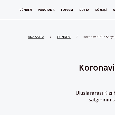
GÜNDEM
PANORAMA
TOPLUM
DOSYA
SÖYLEŞI
A
ANA SAYFA
/
GÜNDEM
/
Koronavirüs’ün Sosya
Koronavi
Uluslararası Kızı
salgınının 