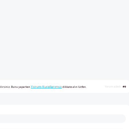
Yorum Kurallarımızı
Yorum adedi
#0
ilirsiniz. Bunu yaparken
dikkate alın lütfen.