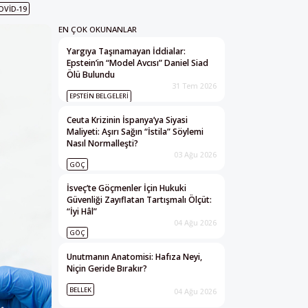
OVID-19
EN ÇOK OKUNANLAR
Yargıya Taşınamayan İddialar:
Epstein’in “Model Avcısı” Daniel Siad
Ölü Bulundu
31 Tem 2026
EPSTEIN BELGELERI
Ceuta Krizinin İspanya’ya Siyasi
Maliyeti: Aşırı Sağın “İstila” Söylemi
Nasıl Normalleşti?
03 Ağu 2026
GÖÇ
İsveç’te Göçmenler İçin Hukuki
Güvenliği Zayıflatan Tartışmalı Ölçüt:
“İyi Hâl”
04 Ağu 2026
GÖÇ
Unutmanın Anatomisi: Hafıza Neyi,
Niçin Geride Bırakır?
BELLEK
04 Ağu 2026