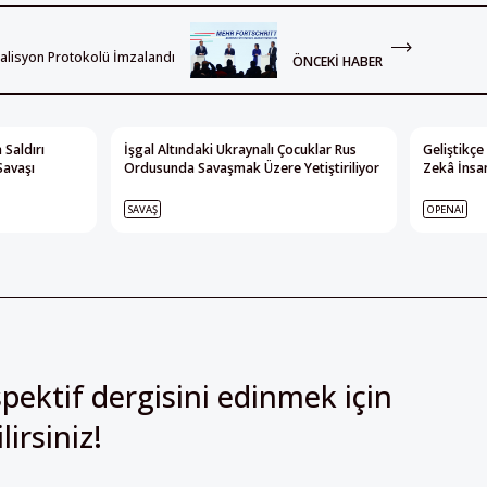
alisyon Protokolü İmzalandı
ÖNCEKI HABER
 Saldırı
İşgal Altındaki Ukraynalı Çocuklar Rus
Geliştikçe
Savaşı
Ordusunda Savaşmak Üzere Yetiştiriliyor
Zekâ İnsan
SAVAŞ
OPENAI
pektif dergisini edinmek için
irsiniz!