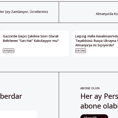
Her Şey Zamlanıyor, Ücretlerimiz
Almanya’da Ko
Gazze’de Geçici Çekilme Sınırı Olarak
Leipzig-Halle Havalimanı’nda
Belirlenen “Sarı Hat” Kalıcılaşıyor mu?
Teşebbüsü: Rusya-Ukrayna 
Almanya’ya mı Sıçrıyordu?
ATEŞKES
DRONE
ABONE OLUN
aberdar
Her ay Pers
abone olabil
Abonelik