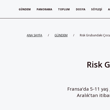
GÜNDEM
PANORAMA
TOPLUM
DOSYA
SÖYLEŞI
A
ANA SAYFA
/
GÜNDEM
/
Risk Grubundaki Çocu
Risk 
Fransa'da 5-11 yaş 
Aralık'tan itiba