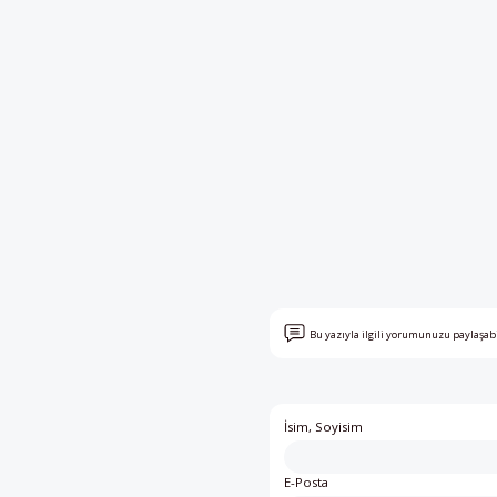
Bu yazıyla ilgili yorumunuzu paylaşab
İsim, Soyisim
E-Posta