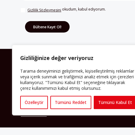
 okudum, kabul ediyorum.
Gizlilik Sözleşmesini
Gizliliğinize değer veriyoruz
HAKKIMIZDA
Tarama deneyiminizi geliştirmek, kişiselleştirilmiş reklamlar
Avrupa’ya işçi göçü yarım asrı ardında bırakırken
veya içerik sunmak ve trafiğimizi analiz etmek için çerezleri
Müslümanlar da bulundukları ülkelerde kalıcı hâle
kullanıyoruz. "Tümünü Kabul Et" seçeneğine tıklayarak
geldiler. Bu durum “vatan”, “aidiyet”, “İslam” ve “Avrupa”
çerez kullanımımızı kabul etmiş olursunuz.
gibi birçok kavramın çift taraflı olarak sorgulanmasına
neden oldu. Avrupa’da yerleşik bir Müslüman cemaatin
oluşması, hem yerleşik kültür ve siyasi düzen için, hem
de Müslümanlar için yeni sorulara da kapı araladı.
Özelleştir
Tümünü Reddet
Tümünü Kabul Et
Yazının devamı