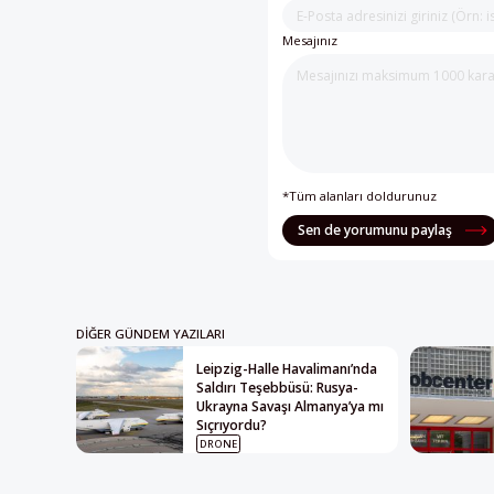
Mesajınız
*Tüm alanları doldurunuz
Sen de yorumunu paylaş
DIĞER GÜNDEM YAZILARI
Leipzig-Halle Havalimanı’nda
Saldırı Teşebbüsü: Rusya-
Ukrayna Savaşı Almanya’ya mı
Sıçrıyordu?
DRONE