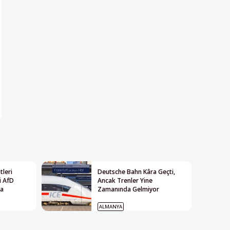
leri
Deutsche Bahn Kâra Geçti,
i AfD
Ancak Trenler Yine
ya
Zamanında Gelmiyor
ALMANYA