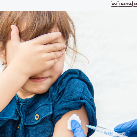
AŞI
FRANSA
K