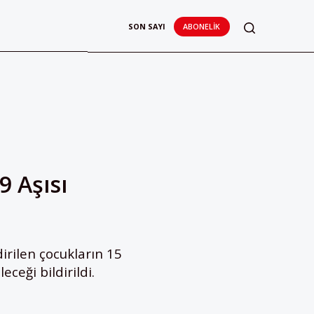
SON SAYI
ABONELIK
 Aşısı
irilen çocukların 15
eceği bildirildi.