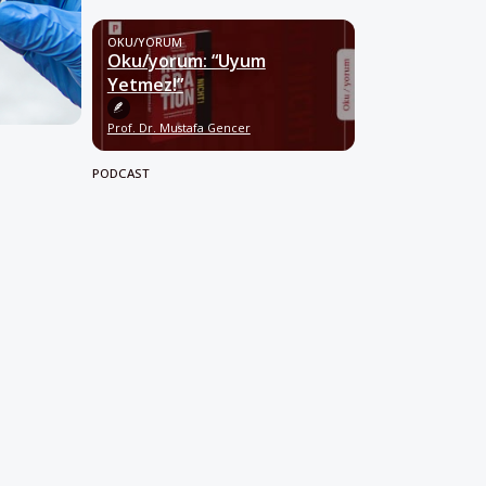
OKU/YORUM
Oku/yorum: “Uyum
Yetmez!”
Prof. Dr. Mustafa Gencer
PODCAST