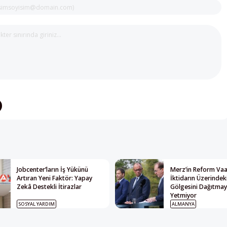
Jobcenter’ların İş Yükünü
Merz’in Reform Vaat
Artıran Yeni Faktör: Yapay
İktidarın Üzerindek
Zekâ Destekli İtirazlar
Gölgesini Dağıtma
Yetmiyor
SOSYAL YARDIM
ALMANYA