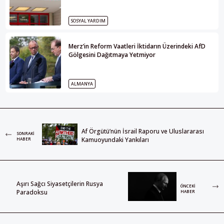
SOSYAL YARDIM
Merz’in Reform Vaatleri İktidarın Üzerindeki AfD
Gölgesini Dağıtmaya Yetmiyor
ALMANYA
Af Örgütü’nün İsrail Raporu ve Uluslararası
SONRAKI
Kamuoyundaki Yankıları
HABER
Aşırı Sağcı Siyasetçilerin Rusya
ÖNCEKI
Paradoksu
HABER