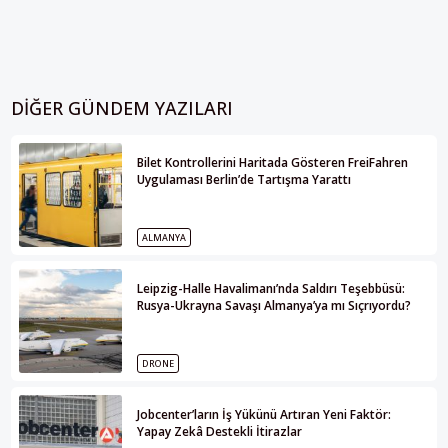
DIĞER GÜNDEM YAZILARI
Bilet Kontrollerini Haritada Gösteren FreiFahren
Uygulaması Berlin’de Tartışma Yarattı
ALMANYA
Leipzig-Halle Havalimanı’nda Saldırı Teşebbüsü:
Rusya-Ukrayna Savaşı Almanya’ya mı Sıçrıyordu?
DRONE
Jobcenter’ların İş Yükünü Artıran Yeni Faktör:
Yapay Zekâ Destekli İtirazlar