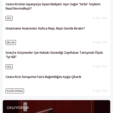
Ceuta Krizinin İspanya’ya Siyasi Maliyeti: Aşırı Sağın “İstila” Söylemi
Nasıl Normalleşti?
03 Ağu 2026
GÖÇ
Unutmanın Anatomisi: Hafıza Neyi, Niçin Geride Bırakır?
04 Ağu 2026
BELLEK
İsveç’te Göçmenler İçin Hukuki Güvenliği Zayıflatan Tartışmalı Ölçüt:
“İyi Hâl”
04 Ağu 2026
GÖÇ
Ceuta Krizi Avrupa’nın Fas’a Bağımlılığını Açığa Çıkardı
05 Ağu 2026
KUZEY AFRIKA
OKU/YORUM