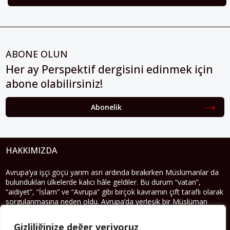
ABONE OLUN
Her ay Perspektif dergisini edinmek için
abone olabilirsiniz!
Abonelik
HAKKIMIZDA
Avrupa’ya işçi göçü yarım asrı ardında bırakırken Müslümanlar da
bulundukları ülkelerde kalıcı hâle geldiler. Bu durum “vatan”,
“aidiyet”, “İslam” ve “Avrupa” gibi birçok kavramın çift taraflı olarak
sorgulanmasına neden oldu. Avrupa’da yerleşik bir Müslüman
cemaatin oluşması, hem yerleşik kültür ve siyasi düzen için, hem
de Müslümanlar için yeni sorulara da kapı araladı.
Gizliliğinize değer veriyoruz