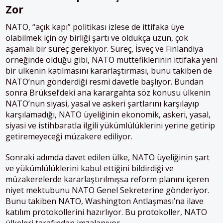
Zor
NATO, “açık kapı” politikası izlese de ittifaka üye
olabilmek için oy birliği şartı ve oldukça uzun, çok
aşamalı bir süreç gerekiyor. Süreç, İsveç ve Finlandiya
örneğinde olduğu gibi, NATO müttefiklerinin ittifaka yeni
bir ülkenin katılmasını kararlaştırması, bunu takiben de
NATO’nun gönderdiği resmi davetle başlıyor. Bundan
sonra Brüksel’deki ana karargahta söz konusu ülkenin
NATO’nun siyasi, yasal ve askeri şartlarını karşılayıp
karşılamadığı, NATO üyeliğinin ekonomik, askeri, yasal,
siyasi ve istihbaratla ilgili yükümlülüklerini yerine getirip
getiremeyeceği müzakere ediliyor.
Sonraki adımda davet edilen ülke, NATO üyeliğinin şart
ve yükümlülüklerini kabul ettiğini bildirdiği ve
müzakerelerde kararlaştırılmışsa reform planını içeren
niyet mektubunu NATO Genel Sekreterine gönderiyor.
Bunu takiben NATO, Washington Antlaşması’na ilave
katılım protokollerini hazırlıyor. Bu protokoller, NATO
ülkeleri tarafından imzalanıyor.