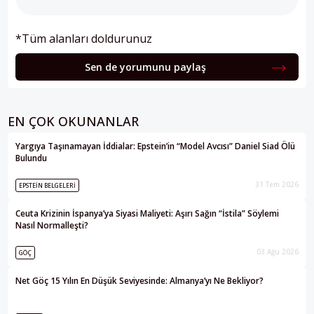
*Tüm alanları doldurunuz
Sen de yorumunu paylaş
EN ÇOK OKUNANLAR
Yargıya Taşınamayan İddialar: Epstein’in “Model Avcısı” Daniel Siad Ölü
Bulundu
31 Tem 2026
EPSTEIN BELGELERI
Ceuta Krizinin İspanya’ya Siyasi Maliyeti: Aşırı Sağın “İstila” Söylemi
Nasıl Normalleşti?
03 Ağu 2026
GÖÇ
Net Göç 15 Yılın En Düşük Seviyesinde: Almanya’yı Ne Bekliyor?