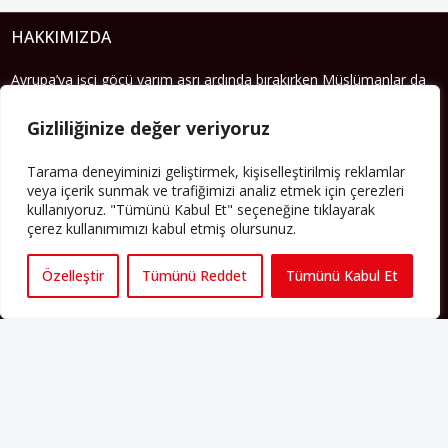
HAKKIMIZDA
Avrupa’ya işçi göçü yarım asrı ardında bırakırken Müslümanlar da
bulundukları ülkelerde kalıcı hâle geldiler. Bu durum “vatan”,
“aidiyet”, “İslam” ve “Avrupa” gibi birçok kavramın çift taraflı olarak
Gizliliğinize değer veriyoruz
sorgulanmasına neden oldu. Avrupa’da yerleşik bir Müslüman
cemaatin oluşması, hem yerleşik kültür ve siyasi düzen için, hem
Tarama deneyiminizi geliştirmek, kişiselleştirilmiş reklamlar
de Müslümanlar için yeni sorulara da kapı araladı.
veya içerik sunmak ve trafiğimizi analiz etmek için çerezleri
Yazının devamı
kullanıyoruz. "Tümünü Kabul Et" seçeneğine tıklayarak
çerez kullanımımızı kabul etmiş olursunuz.
PERSPEKTIF’I SOSYAL MEDYADA TAKIP EDEBILIRSINIZ
Özelleştir
Tümünü Reddet
Tümünü Kabul Et