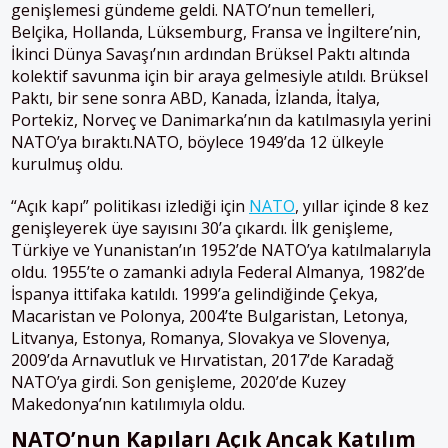
genişlemesi gündeme geldi. NATO’nun temelleri,
Belçika, Hollanda, Lüksemburg, Fransa ve İngiltere’nin,
İkinci Dünya Savaşı’nın ardından Brüksel Paktı altında
kolektif savunma için bir araya gelmesiyle atıldı. Brüksel
Paktı, bir sene sonra ABD, Kanada, İzlanda, İtalya,
Portekiz, Norveç ve Danimarka’nın da katılmasıyla yerini
NATO’ya bıraktı.NATO, böylece 1949’da 12 ülkeyle
kurulmuş oldu.
“Açık kapı” politikası izlediği için
NATO
, yıllar içinde 8 kez
genişleyerek üye sayısını 30’a çıkardı. İlk genişleme,
Türkiye ve Yunanistan’ın 1952’de NATO’ya katılmalarıyla
oldu. 1955’te o zamanki adıyla Federal Almanya, 1982’de
İspanya ittifaka katıldı. 1999’a gelindiğinde Çekya,
Macaristan ve Polonya, 2004’te Bulgaristan, Letonya,
Litvanya, Estonya, Romanya, Slovakya ve Slovenya,
2009’da Arnavutluk ve Hırvatistan, 2017’de Karadağ
NATO’ya girdi. Son genişleme, 2020’de Kuzey
Makedonya’nın katılımıyla oldu.
NATO’nun Kapıları Açık Ancak Katılım