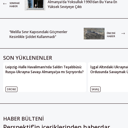
Almanya’da Yoksulluk 1990’dan Bu Yana En
SONRAKI
Yüksek Seviyeye Çıktı
HABER
“Melilla Sınır Kapısındaki Göçmenler
ÖNCEKI
Kesinlikle Şiddet Kullanmadı”
HABER
SON YÜKLENENLER
Leipzig-Halle Havalimanı’nda Saldırı Teşebbüsü:
İşgal Altındaki Ukrayna
Rusya-Ukrayna Savaşı Almanya’ya mı Sıçrıyordu?
Ordusunda Savaşmak Üze
DRONE
SAVAŞ
HABER BÜLTENİ
Perspektif’in içeriklerinden haberdar