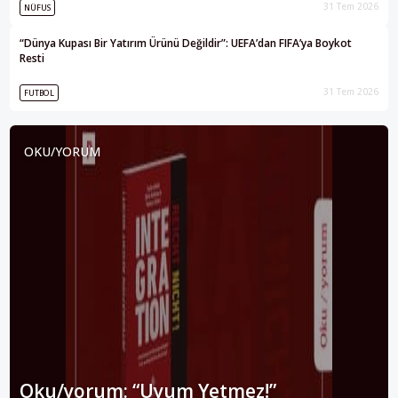
31 Tem 2026
NÜFUS
“Dünya Kupası Bir Yatırım Ürünü Değildir”: UEFA’dan FIFA’ya Boykot
Resti
31 Tem 2026
FUTBOL
OKU/YORUM
Oku/yorum: “Uyum Yetmez!”