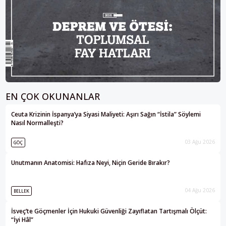
EN ÇOK OKUNANLAR
Ceuta Krizinin İspanya’ya Siyasi Maliyeti: Aşırı Sağın “İstila” Söylemi
Nasıl Normalleşti?
03 Ağu 2026
GÖÇ
Unutmanın Anatomisi: Hafıza Neyi, Niçin Geride Bırakır?
04 Ağu 2026
BELLEK
İsveç’te Göçmenler İçin Hukuki Güvenliği Zayıflatan Tartışmalı Ölçüt:
“İyi Hâl”