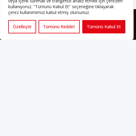
veya içerik sunmak ve trafiğimizi analiz etmek için çerezleri
kullanıyoruz. "Tümünü Kabul Et" seçeneğine tıklayarak
çerez kullanımımızı kabul etmiş olursunuz.
HAKKIMIZDA
Özelleştir
Tümünü Reddet
Tümünü Kabul Et
Avrupa’ya işçi göçü yarım asrı ardında bırakırken Müslümanlar da
bulundukları ülkelerde kalıcı hâle geldiler. Bu durum “vatan”,
“aidiyet”, “İslam” ve “Avrupa” gibi birçok kavramın çift taraflı olarak
sorgulanmasına neden oldu. Avrupa’da yerleşik bir Müslüman
cemaatin oluşması, hem yerleşik kültür ve siyasi düzen için, hem
de Müslümanlar için yeni sorulara da kapı araladı.
Yazının devamı
PERSPEKTIF’I SOSYAL MEDYADA TAKIP EDEBILIRSINIZ