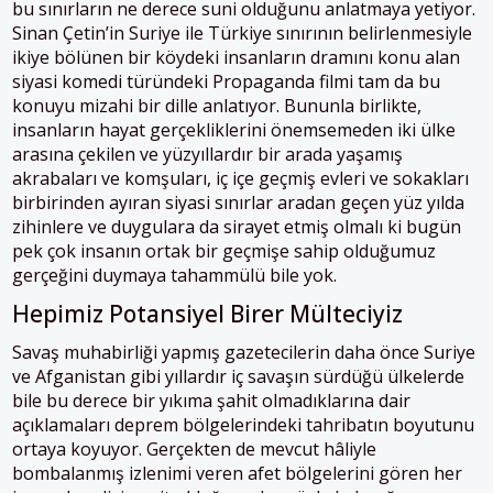
bu sınırların ne derece suni olduğunu anlatmaya yetiyor.
Sinan Çetin’in Suriye ile Türkiye sınırının belirlenmesiyle
ikiye bölünen bir köydeki insanların dramını konu alan
siyasi komedi türündeki Propaganda filmi tam da bu
konuyu mizahi bir dille anlatıyor. Bununla birlikte,
insanların hayat gerçekliklerini önemsemeden iki ülke
arasına çekilen ve yüzyıllardır bir arada yaşamış
akrabaları ve komşuları, iç içe geçmiş evleri ve sokakları
birbirinden ayıran siyasi sınırlar aradan geçen yüz yılda
zihinlere ve duygulara da sirayet etmiş olmalı ki bugün
pek çok insanın ortak bir geçmişe sahip olduğumuz
gerçeğini duymaya tahammülü bile yok.
Hepimiz Potansiyel Birer Mülteciyiz
Savaş muhabirliği yapmış gazetecilerin daha önce Suriye
ve Afganistan gibi yıllardır iç savaşın sürdüğü ülkelerde
bile bu derece bir yıkıma şahit olmadıklarına dair
açıklamaları deprem bölgelerindeki tahribatın boyutunu
ortaya koyuyor. Gerçekten de mevcut hâliyle
bombalanmış izlenimi veren afet bölgelerini gören her