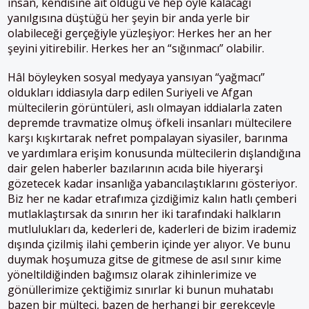
insan, kendisine ait olduğu ve hep öyle kalacağı
yanılgısına düştüğü her şeyin bir anda yerle bir
olabileceği gerçeğiyle yüzleşiyor: Herkes her an her
şeyini yitirebilir. Herkes her an “sığınmacı” olabilir.
Hâl böyleyken sosyal medyaya yansıyan “yağmacı”
oldukları iddiasıyla darp edilen Suriyeli ve Afgan
mültecilerin görüntüleri, aslı olmayan iddialarla zaten
depremde travmatize olmuş öfkeli insanları mültecilere
karşı kışkırtarak nefret pompalayan siyasiler, barınma
ve yardımlara erişim konusunda mültecilerin dışlandığına
dair gelen haberler bazılarının acıda bile hiyerarşi
gözetecek kadar insanlığa yabancılaştıklarını gösteriyor.
Biz her ne kadar etrafımıza çizdiğimiz kalın hatlı çemberi
mutlaklaştırsak da sınırın her iki tarafındaki halkların
mutlulukları da, kederleri de, kaderleri de bizim irademiz
dışında çizilmiş ilahi çemberin içinde yer alıyor. Ve bunu
duymak hoşumuza gitse de gitmese de asıl sınır kime
yöneltildiğinden bağımsız olarak zihinlerimize ve
gönüllerimize çektiğimiz sınırlar ki bunun muhatabı
bazen bir mülteci, bazen de herhangi bir gerekçeyle