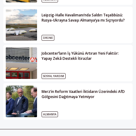
Leipzig-Halle Havalimanı’nda Saldırı Teşebbüsü:
Rusya-Ukrayna Savaşı Almanya’ya mı Sıçrıyordu?
DRONE
Jobcenter’ların İş Yükünü Artıran Yeni Faktör:
Yapay Zekâ Destekli İtirazlar
SOSYAL YARDIM
Merz’in Reform Vaatleri İktidarın Üzerindeki AfD
Gölgesini Dağıtmaya Yetmiyor
ALMANYA