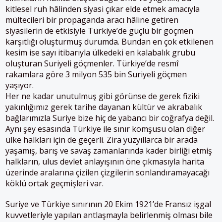
kitlesel ruh hâlinden siyasi çıkar elde etmek amacıyla
mültecileri bir propaganda aracı hâline getiren
siyasilerin de etkisiyle Türkiye’de güçlü bir göçmen
karşıtlığı oluşturmuş durumda. Bundan en çok etkilenen
kesim ise sayı itibarıyla ülkedeki en kalabalık grubu
oluşturan Suriyeli göçmenler. Türkiye’de resmî
rakamlara göre 3 milyon 535 bin Suriyeli göçmen
yaşıyor.
Her ne kadar unutulmuş gibi görünse de gerek fiziki
yakınlığımız gerek tarihe dayanan kültür ve akrabalık
bağlarımızla Suriye bize hiç de yabancı bir coğrafya değil.
Aynı şey esasında Türkiye ile sınır komşusu olan diğer
ülke halkları için de geçerli. Zira yüzyıllarca bir arada
yaşamış, barış ve savaş zamanlarında kader birliği etmiş
halkların, ulus devlet anlayışının öne çıkmasıyla harita
üzerinde aralarına çizilen çizgilerin sonlandıramayacağı
köklü ortak geçmişleri var.
Suriye ve Türkiye sınırının 20 Ekim 1921’de Fransız işgal
kuvvetleriyle yapılan antlaşmayla belirlenmiş olması bile