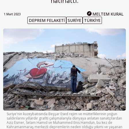
hatırlattı.
MELTEM KURAL
1 Mart 2023
DEPREM FELAKETI
SURIYE
TÜRKIYE
Suriye'nin kuzeybatısında Beşşar Esed rejim ve müttefiklerinin yoğun
saldırılarını yıllardır grafiti çalışmalarıyla dünyaya anlatan sanatçılardan
Aziz Esmer, Selam Hamıd ve Muhammed Enis Hamdun, bu kez de
Kahramanmaraş merkezli depremlerin neden olduğu yıkımı ve yaşanan