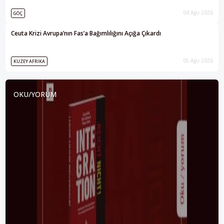
04 Ağu 2026
GÖÇ
Ceuta Krizi Avrupa’nın Fas’a Bağımlılığını Açığa Çıkardı
05 Ağu 2026
KUZEY AFRIKA
OKU/YORUM