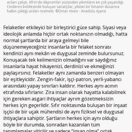
acıları çalıştı. Afrin'de depremler yüzünden yıkımların en çok yaşandığı
Cinderes beldesinde buluşan sanatçılar, yıkılan bir binanın duvarına
halkın çektiği acıları resmetti. ©Ömer Alven - Anadolu Ajansı
Felaketler etkileyici bir birleştirici güce sahip. Siyasi veya
ideolojik anlamda hiçbir ortak noktanızın olmadığı, hatta
normal şartlarda bir araya gelmeyi bile
düşünemeyeceğiniz insanlarla bir felaket sonrası
kendinizi aynı mekân ve duygusal zeminde bulursunuz.
Konuşacak tek kelimenizin olmadığını var saydığınız
insanlarla hayat hikayenizi, derdinizi ve ekmeğinizi
paylaşırsınız. Felaketler aynı zamanda benzeri olmayan
bir eşitleyicidir. Zengin-fakir, işçi-patron, yerli-yabancı
arasındaki yapay sınırları kaldırır. Herkes aynı acının
etrafında sıfırlanır. Zira insan olarak hayatta kalabilmek
için gereken asgari ihtiyaçlar ayrım gözetmeksizin
herkes için geçerlidir. Sıfır noktasında buluşan bir inşaat
işçisi de bir uçak mühendisi de aynı fiziksel ve duygusal
ihtiyaçlara sahiptir. Şartların herkes için aynı olduğu
böyle bir durumda, sonradan kazanılan tüm
tanımlamalar yitirilir ve sadece “insan olma” ortak