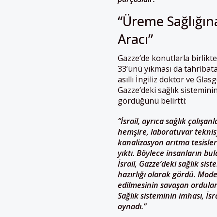
“Üreme Sağlığına
Aracı”
Gazze’de konutlarla birlikt
33’ünü yıkması da tahribata 
asıllı İngiliz doktor ve Gla
Gazze’deki sağlık sisteminin
gördüğünü belirtti:
“İsrail, ayrıca sağlık çalışa
hemşire, laboratuvar teknis
kanalizasyon arıtma tesisleri
yıktı. Böylece insanların bu
İsrail, Gazze’deki sağlık si
hazırlığı olarak gördü. Mode
edilmesinin savaşan ordular
Sağlık sisteminin imhası, İs
oynadı.”