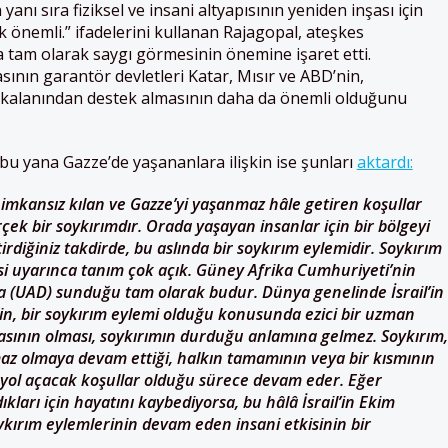
anı sıra fiziksel ve insani altyapısının yeniden inşası için
k önemli.” ifadelerini kullanan Rajagopal, ateşkes
 tam olarak saygı görmesinin önemine işaret etti.
ının garantör devletleri Katar, Mısır ve ABD’nin,
 kalanından destek almasının daha da önemli olduğunu
bu yana Gazze’de yaşananlara ilişkin ise şunları
aktardı:
 imkansız kılan ve Gazze’yi yaşanmaz hâle getiren koşullar
ek bir soykırımdır. Orada yaşayan insanlar için bir bölgeyi
rdiğiniz takdirde, bu aslında bir soykırım eylemidir. Soykırım
si uyarınca tanım çok açık. Güney Afrika Cumhuriyeti’nin
na (UAD) sunduğu tam olarak budur. Dünya genelinde İsrail’in
in, bir soykırım eylemi olduğu konusunda ezici bir uzman
sının olması, soykırımın durduğu anlamına gelmez. Soykırım,
az olmaya devam ettiği, halkın tamamının veya bir kısmının
a yol açacak koşullar olduğu sürece devam eder. Eğer
ları için hayatını kaybediyorsa, bu hâlâ İsrail’in Ekim
ykırım eylemlerinin devam eden insani etkisinin bir