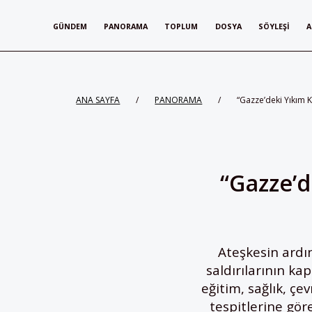
GÜNDEM
PANORAMA
TOPLUM
DOSYA
SÖYLEŞI
A
ANA SAYFA
/
PANORAMA
/
“Gazze’deki Yıkım K
“Gazze’d
Ateşkesin ardı
saldırılarının ka
eğitim, sağlık, çe
tespitlerine gör