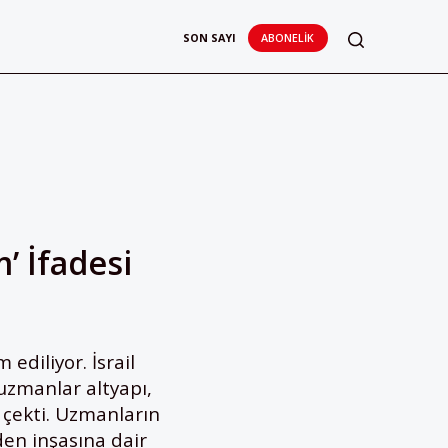
SON SAYI
ABONELIK
’ İfadesi
diliyor. İsrail
 uzmanlar altyapı,
t çekti. Uzmanların
den inşasına dair