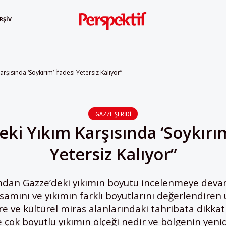
RŞIV
arşısında ‘Soykırım’ İfadesi Yetersiz Kalıyor”
GAZZE ŞERIDI
eki Yıkım Karşısında ‘Soykırım
Yetersiz Kalıyor”
ndan Gazze’deki yıkımın boyutu incelenmeye devam e
psamını ve yıkımın farklı boyutlarını değerlendiren
vre ve kültürel miras alanlarındaki tahribata dikka
e çok boyutlu yıkımın ölçeği nedir ve bölgenin yeni