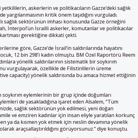
i yetkililerin, askerlerin ve politikacıların Gazze’deki sağlık
’de yargılanmasının kritik önem taşıdığını vurguladı.
ıtlı sağlık sektörünün imhası konusunda Gazze örneğini
h, İnterpol’ün İsrailli askerler, komutanlar ve politikacılar
artması gerektiğine dikkati çekti.
rilerine göre, Gazze’de İsrail’in saldırılarında hayatını
 çocuk, 12 bin 298’i kadın olmuştu. BM Özel Raportörü Reem
kadınlara yönelik saldırılarının sistematik bir soykırım
nu vurgulayarak, özellikle de Filistinlilerin üreme
ive capacity) yönelik saldırısında bu amaca hizmet ettiğinin
 soykırım eylemlerinin bir grup içinde doğumları
lemleri de yasakladığına işaret eden Alsalem, “Tüm
ğinizde, sağlık sektörünün yok edilmesi, yeni doğan
mile ve emziren kadınlar için insan eliyle yaratılan korkunç
mamen ya da kısmen yok etmek için neslin devamına yönelik
ı olarak araçsallaştırıldığını görüyorsunuz.” diye konuştu.