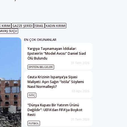
K KIRIM
GAZZE ŞERIDI
İSRAIL
KADIN KIRIMI
SAVAŞ SUÇU
EN ÇOK OKUNANLAR
Yargıya Taşınamayan İddialar:
Epstein’in “Model Avcısı” Daniel Siad
Ölü Bulundu
31 Tem 2026
EPSTEIN BELGELERI
Ceuta Krizinin İspanya’ya Siyasi
Maliyeti: Aşırı Sağın “İstila” Söylemi
Nasıl Normalleşti?
03 Ağu 2026
GÖÇ
“Dünya Kupası Bir Yatırım Ürünü
Değildir”: UEFA’dan FIFA’ya Boykot
Resti
31 Tem 2026
FUTBOL