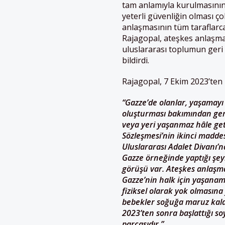
tam anlamıyla kurulmasının y
yeterli güvenliğin olması ço
anlaşmasının tüm taraflarca
Rajagopal, ateşkes anlaşmas
uluslararası toplumun geri
bildirdi.
Rajagopal, 7 Ekim 2023’ten 
“Gazze’de olanlar, yaşamayı
oluşturması bakımından gerç
veya yeri yaşanmaz hâle geti
Sözleşmesi’nin ikinci madde
Uluslararası Adalet Divanı’
Gazze örneğinde yaptığı şey
görüşü var. Ateşkes anlaşma
Gazze’nin halk için yaşanam
fiziksel olarak yok olmasın
bebekler soğuğa maruz kaldık
2023’ten sonra başlattığı so
parçasıdır.”