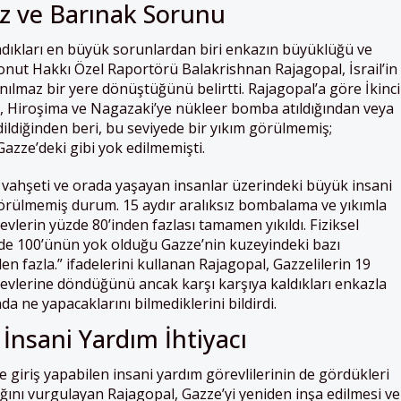
z ve Barınak Sorunu
adıkları en büyük sorunlardan biri enkazın büyüklüğü ve
nut Hakkı Özel Raportörü Balakrishnan Rajagopal, İsrail’in
anılmaz bir yere dönüştüğünü belirtti. Rajagopal’a göre İkinci
 Hiroşima ve Nagazaki’ye nükleer bomba atıldığından veya
ldiğinden beri, bu seviyede bir yıkım görülmemiş;
Gazze’deki gibi yok edilmemişti.
 vahşeti ve orada yaşayan insanlar üzerindeki büyük insani
görülmemiş durum. 15 aydır aralıksız bombalama ve yıkımla
 evlerin yüzde 80’inden fazlası tamamen yıkıldı. Fiziksel
e 100’ünün yok olduğu Gazze’nin kuzeyindeki bazı
n fazla.” ifadelerini kullanan Rajagopal, Gazzelilerin 19
evlerine döndüğünü ancak karşı karşıya kaldıkları enkazla
 ne yapacaklarını bilmediklerini bildirdi.
 İnsani Yardım İhtiyacı
 giriş yapabilen insani yardım görevlilerinin de gördükleri
ğını vurgulayan Rajagopal, Gazze’yi yeniden inşa edilmesi ve