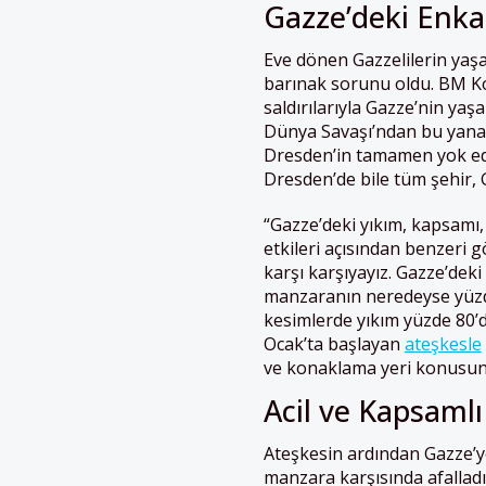
Gazze’deki Enka
Eve dönen Gazzelilerin yaş
barınak sorunu oldu. BM Ko
saldırılarıyla Gazze’nin yaş
Dünya Savaşı’ndan bu yana,
Dresden’in tamamen yok edi
Dresden’de bile tüm şehir, 
“Gazze’deki yıkım, kapsamı,
etkileri açısından benzeri 
karşı karşıyayız. Gazze’deki
manzaranın neredeyse yüzd
kesimlerde yıkım yüzde 80’de
Ocak’ta başlayan
ateşkesle
ve konaklama yeri konusunda
Acil ve Kapsamlı
Ateşkesin ardından Gazze’ye
manzara karşısında afalladı