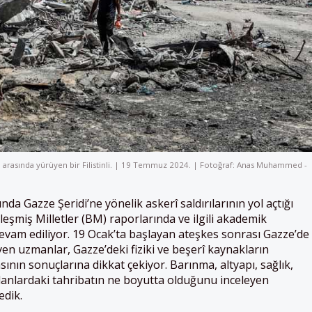
ı arasında yürüyen bir Filistinli. | 19 Temmuz 2024. | Fotoğraf: Anas Muhammed -
nda Gazze Şeridi’ne yönelik askerî saldırılarının yol açtığı
irleşmiş Milletler (BM) raporlarında ve ilgili akademik
evam ediliyor. 19 Ocak’ta başlayan ateşkes sonrası Gazze’de
eyen uzmanlar, Gazze’deki fiziki ve beşerî kaynakların
ının sonuçlarına dikkat çekiyor. Barınma, altyapı, sağlık,
 alanlardaki tahribatın ne boyutta olduğunu inceleyen
edik.