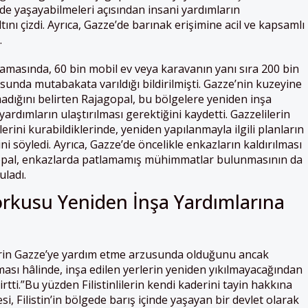
de yaşayabilmeleri açısından insani yardımların
tını çizdi. Ayrıca, Gazze’de barınak erişimine acil ve kapsamlı
.
amasında, 60 bin mobil ev veya karavanın yanı sıra 200 bin
sunda mutabakata varıldığı bildirilmişti. Gazze’nin kuzeyine
dığını belirten Rajagopal, bu bölgelere yeniden inşa
yardımların ulaştırılması gerektiğini kaydetti. Gazzelilerin
lerini kurabildiklerinde, yeniden yapılanmayla ilgili planların
ni söyledi. Ayrıca, Gazze’de öncelikle enkazların kaldırılması
opal, enkazlarda patlamamış mühimmatlar bulunmasının da
uladı.
orkusu Yeniden İnşa Yardımlarına
erin Gazze’ye yardım etme arzusunda olduğunu ancak
ası hâlinde, inşa edilen yerlerin yeniden yıkılmayacağından
irtti.”Bu yüzden Filistinlilerin kendi kaderini tayin hakkına
i, Filistin’in bölgede barış içinde yaşayan bir devlet olarak