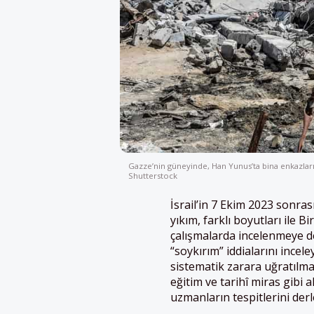
Gazze’nin güneyinde, Han Yunus’ta bina enkazlar
Shutterstock
İsrail’in 7 Ekim 2023 sonrası
yıkım, farklı boyutları ile B
çalışmalarda incelenmeye d
“soykırım” iddialarını incel
sistematik zarara uğratılmas
eğitim ve tarihî miras gibi
uzmanların tespitlerini derl