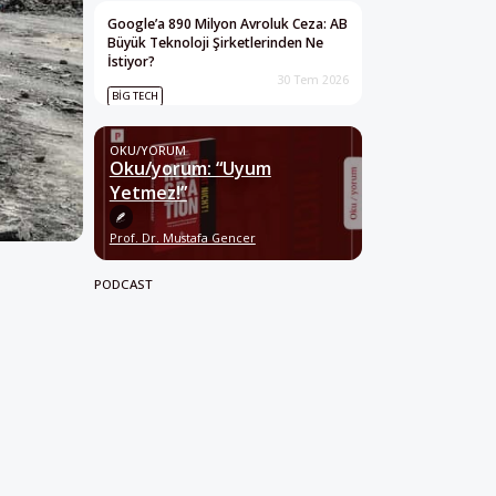
Google’a 890 Milyon Avroluk Ceza: AB
Büyük Teknoloji Şirketlerinden Ne
İstiyor?
30 Tem 2026
BIG TECH
OKU/YORUM
Oku/yorum: “Uyum
Yetmez!”
Prof. Dr. Mustafa Gencer
PODCAST