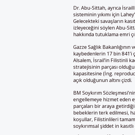
Dr. Abu-Sittah, ayrıca İsraill
sisteminin yıkımı için Lahey
Gelecekteki savaşların kas
izleyeceğini söylen Abu-Sitta
hakkında tutuklama emri çık
Gazze Sağlık Bakanlığının ve
kaybedenlerin 17 bin 841’i
Alsalem, İsrail’in Filistinli 
stratejisinin parçası olduğu
kapasitesine (İng. reproduct
açık olduğunun altını çizdi.
BM Soykırım Sözleşmesi’nin
engellemeye hizmet eden ey
parçaları bir araya getirdi
bebeklerin terk edilmesi, ha
koşullar, Filistinlileri ta
soykırımsal şiddet in kasıtl