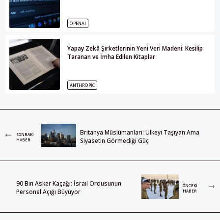
OPENAI
Yapay Zekâ Şirketlerinin Yeni Veri Madeni: Kesilip
Taranan ve İmha Edilen Kitaplar
ANTHROPIC
Britanya Müslümanları: Ülkeyi Taşıyan Ama
SONRAKI
Siyasetin Görmediği Güç
HABER
90 Bin Asker Kaçağı: İsrail Ordusunun
ÖNCEKI
Personel Açığı Büyüyor
HABER