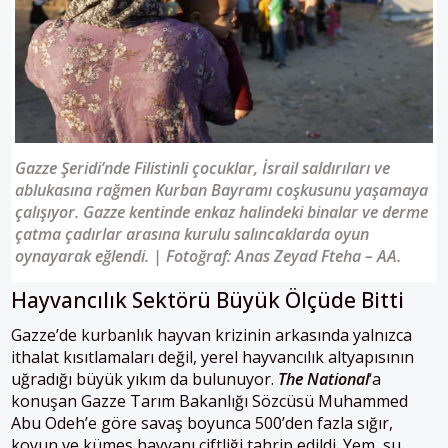
Gazze Şeridi’nde Filistinli çocuklar, İsrail saldırıları ve
ablukasına rağmen Kurban Bayramı coşkusunu yaşamaya
çalışıyor. Gazze kentinde enkaz halindeki binalar ve derme
çatma çadırlar arasına kurulu salıncaklarda oyun
oynayarak eğlendi. | Fotoğraf: Anas Zeyad Fteha – AA.
Hayvancılık Sektörü Büyük Ölçüde Bitti
Gazze’de kurbanlık hayvan krizinin arkasında yalnızca
ithalat kısıtlamaları değil, yerel hayvancılık altyapısının
uğradığı büyük yıkım da bulunuyor.
The National
‘a
konuşan Gazze Tarım Bakanlığı Sözcüsü Muhammed
Abu Odeh’e göre savaş boyunca 500’den fazla sığır,
koyun ve kümes hayvanı çiftliği tahrip edildi. Yem, su,