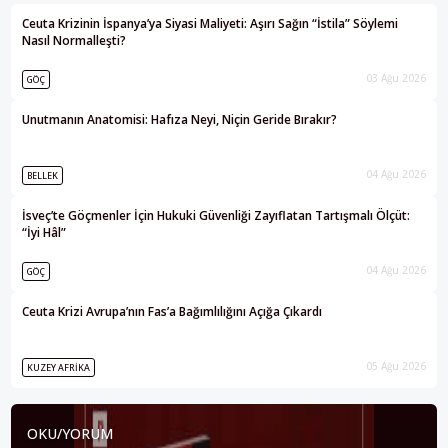
Ceuta Krizinin İspanya’ya Siyasi Maliyeti: Aşırı Sağın “İstila” Söylemi
Nasıl Normalleşti?
03 Ağu 2026
GÖÇ
Unutmanın Anatomisi: Hafıza Neyi, Niçin Geride Bırakır?
04 Ağu 2026
BELLEK
İsveç’te Göçmenler İçin Hukuki Güvenliği Zayıflatan Tartışmalı Ölçüt:
“İyi Hâl”
04 Ağu 2026
GÖÇ
Ceuta Krizi Avrupa’nın Fas’a Bağımlılığını Açığa Çıkardı
05 Ağu 2026
KUZEY AFRIKA
OKU/YORUM