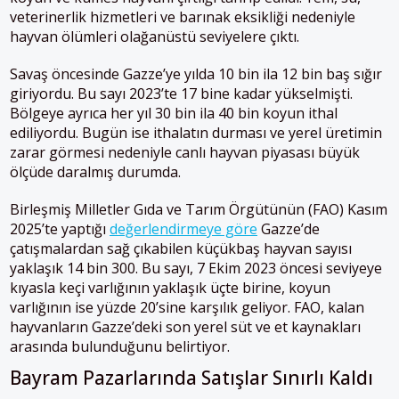
veterinerlik hizmetleri ve barınak eksikliği nedeniyle
hayvan ölümleri olağanüstü seviyelere çıktı.
Savaş öncesinde Gazze’ye yılda 10 bin ila 12 bin baş sığır
giriyordu. Bu sayı 2023’te 17 bine kadar yükselmişti.
Bölgeye ayrıca her yıl 30 bin ila 40 bin koyun ithal
ediliyordu. Bugün ise ithalatın durması ve yerel üretimin
zarar görmesi nedeniyle canlı hayvan piyasası büyük
ölçüde daralmış durumda.
Birleşmiş Milletler Gıda ve Tarım Örgütünün (FAO) Kasım
2025’te yaptığı
değerlendirmeye göre
Gazze’de
çatışmalardan sağ çıkabilen küçükbaş hayvan sayısı
yaklaşık 14 bin 300. Bu sayı, 7 Ekim 2023 öncesi seviyeye
kıyasla keçi varlığının yaklaşık üçte birine, koyun
varlığının ise yüzde 20’sine karşılık geliyor. FAO, kalan
hayvanların Gazze’deki son yerel süt ve et kaynakları
arasında bulunduğunu belirtiyor.
Bayram Pazarlarında Satışlar Sınırlı Kaldı