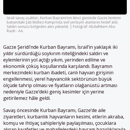
İsrail savaş uçakları, Kurban Bayramı’nın ikinci gününde Gazze kentinin
batısındaki Şati Mülteci Kampı’nda sivil yerleşim alanlarını hedef aldı.
Saldırı sonucu bölgeden alev yükseldi. | Fotoğraf: Abdalhkem Abu
Riash - AA.
Gazze Şeridi’nde Kurban Bayramı, İsrail’in yaklaşık iki
yıldır sürdürdüğü soykırım niteliğindeki saldırı ve
eylemlerinin yol açtığı yıkım, yerinden edilme ve
ekonomik çöküş koşullarında karşılandı. Bayramın
merkezindeki kurban ibadeti, canlı hayvan girişinin
engellenmesi, yerel hayvancılık sektörünün büyük
ölçüde tahrip olması ve fiyatların olağanüstü artması
nedeniyle Gazze’deki geniş kesimler için yerine
getirilemez hâle geldi.
Savaş öncesinde Kurban Bayramı, Gazze’de aile
ziyaretleri, kurbanlık hayvanların kesimi, etlerin akraba,
komşu ve ihtiyaç sahipleriyle paylaşılması, çocuklara
alınan kıyafetler ve mahallelerdeki bayram hazırlıklarıyla