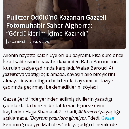
Pulitzer Ödülü’nü Kazanan Gazzeli
Fotomuhabir Saher Alghorra:
“Gördüklerim İçime Kazındı”
GAZZE ŞERIDI
12 Mayıs 2026
Ailenin hayatta kalan üyeleri bu bayramı, kısa süre önce
İsrail saldırısında hayatını kaybeden Baha Baroud için
kurulan taziye çadırında karşıladı. Walaa Baroud,
Al
Jazeera
’ya yaptığı açıklamada, savaşın aile bireylerini
almaya devam ettiğini belirterek, bayramı bir taziye
çadırında geçirmeyi beklemediklerini söyledi.
Gazze Şeridi’nde yerinden edilmiş sivillerin yaşadığı
çadırlarda da benzer bir tablo var. Eşini ve evini
kaybeden Hajja Shama al-Zorbatli,
Al Jazeera
’ya yaptığı
açıklamada,
“Bayram çadırlara girmiyor.”
dedi.
Gazze
kentinin Şucaiyye Mahallesi’nde yaşadığı dönemlerde