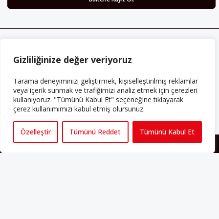
ABONE OLUN
Gizliliğinize değer veriyoruz
Her ay Perspektif dergisini edinmek için
abone olabilirsiniz!
Tarama deneyiminizi geliştirmek, kişiselleştirilmiş reklamlar
veya içerik sunmak ve trafiğimizi analiz etmek için çerezleri
kullanıyoruz. "Tümünü Kabul Et" seçeneğine tıklayarak
Abonelik
çerez kullanımımızı kabul etmiş olursunuz.
Özelleştir
Tümünü Reddet
Tümünü Kabul Et
HAKKIMIZDA
Avrupa’ya işçi göçü yarım asrı ardında bırakırken Müslümanlar da
bulundukları ülkelerde kalıcı hâle geldiler. Bu durum “vatan”,
“aidiyet”, “İslam” ve “Avrupa” gibi birçok kavramın çift taraflı olarak
sorgulanmasına neden oldu. Avrupa’da yerleşik bir Müslüman
cemaatin oluşması, hem yerleşik kültür ve siyasi düzen için, hem
de Müslümanlar için yeni sorulara da kapı araladı.