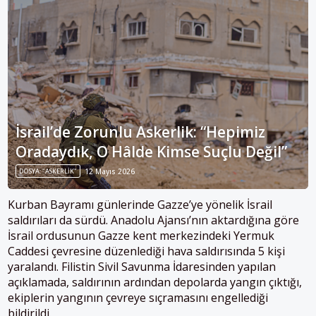
İsrail’de Zorunlu Askerlik: “Hepimiz
Oradaydık, O Hâlde Kimse Suçlu Değil”
DOSYA: "ASKERLIK"
12 Mayıs 2026
Kurban Bayramı günlerinde Gazze’ye yönelik İsrail
saldırıları da sürdü. Anadolu Ajansı’nın aktardığına göre
İsrail ordusunun Gazze kent merkezindeki Yermuk
Caddesi çevresine düzenlediği hava saldırısında 5 kişi
yaralandı. Filistin Sivil Savunma İdaresinden yapılan
açıklamada, saldırının ardından depolarda yangın çıktığı,
ekiplerin yangının çevreye sıçramasını engellediği
bildirildi.