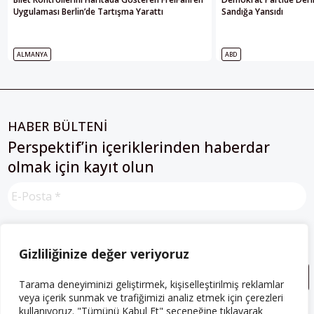
Uygulaması Berlin’de Tartışma Yarattı
Sandığa Yansıdı
ALMANYA
ABD
HABER BÜLTENİ
Perspektif’in içeriklerinden haberdar
olmak için kayıt olun
Gizlilik Sözleşmesini
 okudum, kabul ediyorum.
Gizliliğinize değer veriyoruz
Tarama deneyiminizi geliştirmek, kişiselleştirilmiş reklamlar
veya içerik sunmak ve trafiğimizi analiz etmek için çerezleri
kullanıyoruz. "Tümünü Kabul Et" seçeneğine tıklayarak