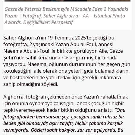
Gazze’de Yetersiz Beslenmeyle Mücadele Eden 2 Yaşındaki
Yazan | Fotoğraf: Saher Alghrorra – AA – Istanbul Photo
Awards. Değişiklikler: Perspektif
Saher Alghorra’nın 19 Temmuz 2025’te çektiği bu
fotoğrafta, 2 yaşındaki Yazan Abu al-Foul, annesi
Naeema Abu al-Foul ile birlikte görülüyor. Aile, Gazze
Şehri’nde sahil kenarında hasar görmüş bir binada
yaşıyordu. Naeema, oğlunun durumunun her geçen gün
kötüleştiğini, aile olarak ona yeterli gıda bulamadıklarını
ve hastanelerin de yatılı tedavi için gerekli imkânlara
sahip olmadığını söyledi.
Alghorra, fotoğrafı çekmeden önce Yazan’ı rahatlatmak
için onunla oynamaya çalıştığını, ancak çocuğun hiçbir
tepki veremeyecek kadar bitkin olduğunu anlattı.
“Onu
fotoğraflarken beni sarsan şey, çocuğun sanki ruhsuz bir
beden gibi olmasıydı; aşırı zayıftı, hiçbir çabama karşılık
vermiyordu. Gözleri sabit bakıyor, zar zor açılıyordu. Bu