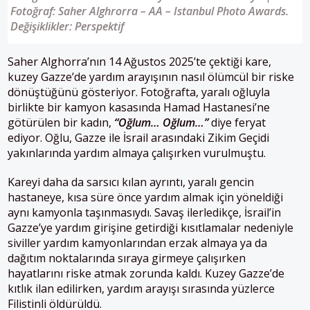
Fotoğraf: Saher Alghrorra – AA – Istanbul Photo Awards.
Değişiklikler: Perspektif
Saher Alghorra’nın 14 Ağustos 2025’te çektiği kare,
kuzey Gazze’de yardım arayışının nasıl ölümcül bir riske
dönüştüğünü gösteriyor. Fotoğrafta, yaralı oğluyla
birlikte bir kamyon kasasında Hamad Hastanesi’ne
götürülen bir kadın,
“Oğlum… Oğlum…”
diye feryat
ediyor. Oğlu, Gazze ile İsrail arasındaki Zikim Geçidi
yakınlarında yardım almaya çalışırken vurulmuştu.
Kareyi daha da sarsıcı kılan ayrıntı, yaralı gencin
hastaneye, kısa süre önce yardım almak için yöneldiği
aynı kamyonla taşınmasıydı. Savaş ilerledikçe, İsrail’in
Gazze’ye yardım girişine getirdiği kısıtlamalar nedeniyle
siviller yardım kamyonlarından erzak almaya ya da
dağıtım noktalarında sıraya girmeye çalışırken
hayatlarını riske atmak zorunda kaldı. Kuzey Gazze’de
kıtlık ilan edilirken, yardım arayışı sırasında yüzlerce
Filistinli öldürüldü.