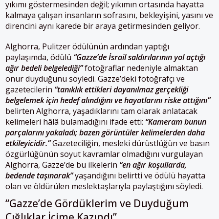
yıkımı göstermesinden değil; yıkımın ortasında hayatta
kalmaya çalışan insanların sofrasını, bekleyişini, yasını ve
direncini aynı karede bir araya getirmesinden geliyor.
Alghorra, Pulitzer ödülünün ardından yaptığı
paylaşımda, ödülü
“Gazze’de İsrail saldırılarının yol açtığı
ağır bedeli belgelediği”
fotoğraflar nedeniyle almaktan
onur duyduğunu söyledi. Gazze’deki fotoğrafçı ve
gazetecilerin
“tanıklık ettikleri dayanılmaz gerçekliği
belgelemek için hedef alındığını ve hayatlarını riske attığını”
belirten Alghorra, yaşadıklarını tam olarak anlatacak
kelimeleri hâlâ bulamadığını ifade etti:
“Kameram bunun
parçalarını yakaladı; bazen görüntüler kelimelerden daha
etkileyicidir.”
Gazeteciliğin, mesleki dürüstlüğün ve basın
özgürlüğünün soyut kavramlar olmadığını vurgulayan
Alghorra, Gazze’de bu ilkelerin
“en ağır koşullarda,
bedende taşınarak”
yaşandığını belirtti ve ödülü hayatta
olan ve öldürülen meslektaşlarıyla paylaştığını söyledi.
“Gazze’de Gördüklerim ve Duyduğum
Çığlıklar İçime Kazındı”