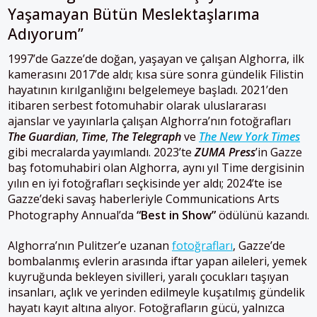
Yaşamayan Bütün Meslektaşlarıma
Adıyorum”
1997’de Gazze’de doğan, yaşayan ve çalışan Alghorra, ilk
kamerasını 2017’de aldı; kısa süre sonra gündelik Filistin
hayatının kırılganlığını belgelemeye başladı. 2021’den
itibaren serbest fotomuhabir olarak uluslararası
ajanslar ve yayınlarla çalışan Alghorra’nın fotoğrafları
The Guardian
,
Time
,
The Telegraph
ve
The New York Times
gibi mecralarda yayımlandı. 2023’te
ZUMA Press
’in Gazze
baş fotomuhabiri olan Alghorra, aynı yıl Time dergisinin
yılın en iyi fotoğrafları seçkisinde yer aldı; 2024’te ise
Gazze’deki savaş haberleriyle Communications Arts
Photography Annual’da
“Best in Show”
ödülünü kazandı.
Alghorra’nın Pulitzer’e uzanan
fotoğrafları
, Gazze’de
bombalanmış evlerin arasında iftar yapan aileleri, yemek
kuyruğunda bekleyen sivilleri, yaralı çocukları taşıyan
insanları, açlık ve yerinden edilmeyle kuşatılmış gündelik
hayatı kayıt altına alıyor. Fotoğrafların gücü, yalnızca