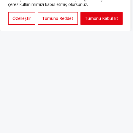
çerez kullanımımızı kabul etmiş olursunuz.
ABONE OLUN
Özelleştir
Tümünü Reddet
Tümünü Kabul Et
Her ay Perspektif dergisini edinmek için
abone olabilirsiniz!
Abonelik
HAKKIMIZDA
Avrupa’ya işçi göçü yarım asrı ardında bırakırken Müslümanlar da
bulundukları ülkelerde kalıcı hâle geldiler. Bu durum “vatan”,
“aidiyet”, “İslam” ve “Avrupa” gibi birçok kavramın çift taraflı olarak
sorgulanmasına neden oldu. Avrupa’da yerleşik bir Müslüman
cemaatin oluşması, hem yerleşik kültür ve siyasi düzen için, hem
de Müslümanlar için yeni sorulara da kapı araladı.
Yazının devamı