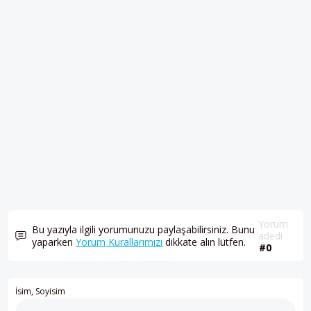
Yorum
Bu yazıyla ilgili yorumunuzu paylaşabilirsiniz. Bunu
adedi
yaparken
Yorum Kurallarımızı
dikkate alın lütfen.
#0
İsim, Soyisim