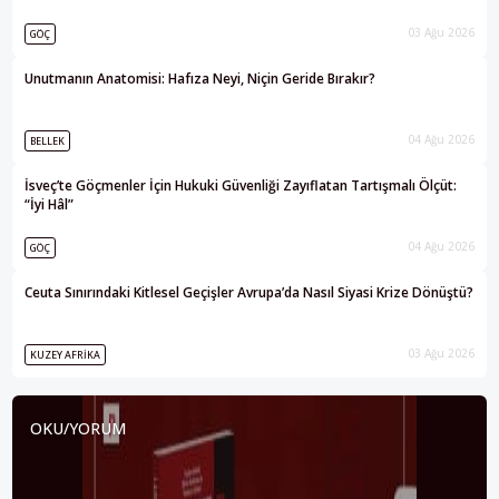
03 Ağu 2026
GÖÇ
Unutmanın Anatomisi: Hafıza Neyi, Niçin Geride Bırakır?
04 Ağu 2026
BELLEK
İsveç’te Göçmenler İçin Hukuki Güvenliği Zayıflatan Tartışmalı Ölçüt:
“İyi Hâl”
04 Ağu 2026
GÖÇ
Ceuta Sınırındaki Kitlesel Geçişler Avrupa’da Nasıl Siyasi Krize Dönüştü?
03 Ağu 2026
KUZEY AFRIKA
OKU/YORUM