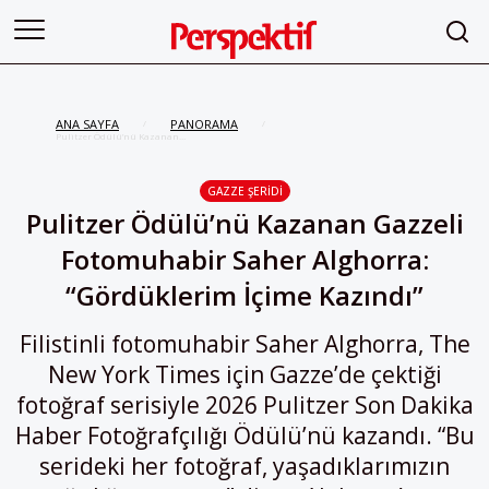
ANA SAYFA
PANORAMA
/
/
Pulitzer Ödülü’nü Kazanan
Gazzeli Fotomuhabir Saher
Alghorra: “Gördüklerim İçime
Kazındı”
GAZZE ŞERIDI
Pulitzer Ödülü’nü Kazanan Gazzeli
Fotomuhabir Saher Alghorra:
“Gördüklerim İçime Kazındı”
Filistinli fotomuhabir Saher Alghorra, The
New York Times için Gazze’de çektiği
fotoğraf serisiyle 2026 Pulitzer Son Dakika
Haber Fotoğrafçılığı Ödülü’nü kazandı. “Bu
serideki her fotoğraf, yaşadıklarımızın