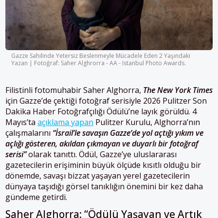
Gazze Sahilinde Yetersiz Beslenmeyle Mücadele Eden 2 Yaşındaki
Yazan | Fotoğraf: Saher Alghrorra - AA - Istanbul Photo Awards.
Filistinli fotomuhabir Saher Alghorra,
The New York Times
için Gazze’de çektiği fotoğraf serisiyle 2026 Pulitzer Son
Dakika Haber Fotoğrafçılığı Ödülü’ne layık görüldü. 4
Mayıs’ta
açıklama yapan
Pulitzer Kurulu, Alghorra’nın
çalışmalarını
“İsrail’le savaşın Gazze’de yol açtığı yıkım ve
açlığı gösteren, akıldan çıkmayan ve duyarlı bir fotoğraf
serisi”
olarak tanıttı. Ödül, Gazze’ye uluslararası
gazetecilerin erişiminin büyük ölçüde kısıtlı olduğu bir
dönemde, savaşı bizzat yaşayan yerel gazetecilerin
dünyaya taşıdığı görsel tanıklığın önemini bir kez daha
gündeme getirdi.
Saher Alghorra: “Ödülü Yaşayan ve Artık