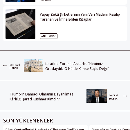
Yapay Zekâ Şirketlerinin Yeni Veri Madeni: Kesilip
Taranan ve İmha Edilen Kitaplar
ANTHROPIC
İsrail’de Zorunlu Askerlik: “Hepimiz
SONRAKI
Oradaydık, O Hâlde Kimse Suçlu Değil”
HABER
Trump’ın Damadı Olmanın Dayanılmaz
ÖNCEKI
Kârlılığı: Jared Kushner Kimdir?
HABER
SON YÜKLENENLER
Bilet Kontrollerini Haritada Gösteren FreiFahren
Demokrat Partide Deri