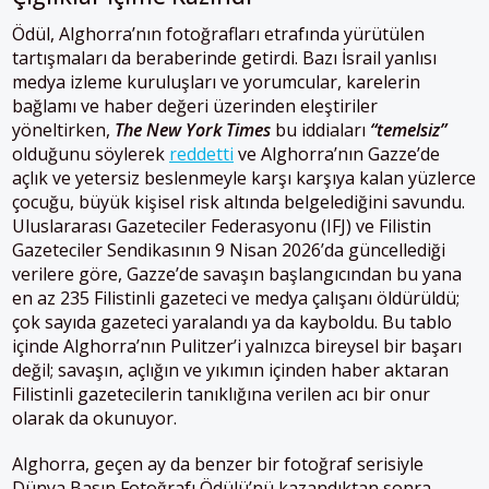
Ödül, Alghorra’nın fotoğrafları etrafında yürütülen
tartışmaları da beraberinde getirdi. Bazı İsrail yanlısı
medya izleme kuruluşları ve yorumcular, karelerin
bağlamı ve haber değeri üzerinden eleştiriler
yöneltirken,
The New York Times
bu iddiaları
“temelsiz”
olduğunu söylerek
reddetti
ve Alghorra’nın Gazze’de
açlık ve yetersiz beslenmeyle karşı karşıya kalan yüzlerce
çocuğu, büyük kişisel risk altında belgelediğini savundu.
Uluslararası Gazeteciler Federasyonu (IFJ) ve Filistin
Gazeteciler Sendikasının 9 Nisan 2026’da güncellediği
verilere göre, Gazze’de savaşın başlangıcından bu yana
en az 235 Filistinli gazeteci ve medya çalışanı öldürüldü;
çok sayıda gazeteci yaralandı ya da kayboldu. Bu tablo
içinde Alghorra’nın Pulitzer’i yalnızca bireysel bir başarı
değil; savaşın, açlığın ve yıkımın içinden haber aktaran
Filistinli gazetecilerin tanıklığına verilen acı bir onur
olarak da okunuyor.
Alghorra, geçen ay da benzer bir fotoğraf serisiyle
Dünya Basın Fotoğrafı Ödülü’nü kazandıktan sonra