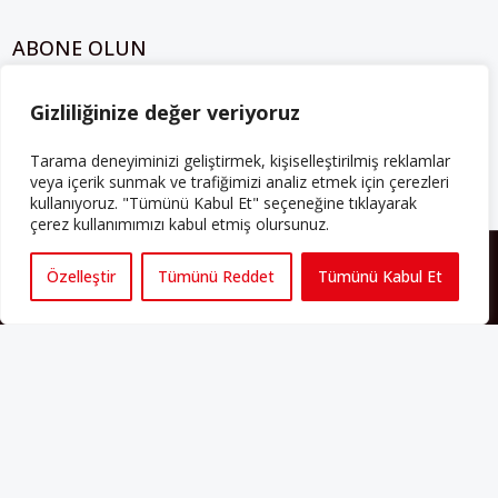
ABONE OLUN
Her ay Perspektif dergisini edinmek için
abone olabilirsiniz!
Gizliliğinize değer veriyoruz
Tarama deneyiminizi geliştirmek, kişiselleştirilmiş reklamlar
Abonelik
veya içerik sunmak ve trafiğimizi analiz etmek için çerezleri
kullanıyoruz. "Tümünü Kabul Et" seçeneğine tıklayarak
çerez kullanımımızı kabul etmiş olursunuz.
HAKKIMIZDA
Özelleştir
Tümünü Reddet
Tümünü Kabul Et
Avrupa’ya işçi göçü yarım asrı ardında bırakırken Müslümanlar da
bulundukları ülkelerde kalıcı hâle geldiler. Bu durum “vatan”,
“aidiyet”, “İslam” ve “Avrupa” gibi birçok kavramın çift taraflı olarak
sorgulanmasına neden oldu. Avrupa’da yerleşik bir Müslüman
cemaatin oluşması, hem yerleşik kültür ve siyasi düzen için, hem
de Müslümanlar için yeni sorulara da kapı araladı.
Yazının devamı