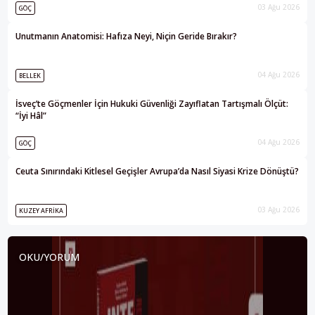
03 Ağu 2026
GÖÇ
Unutmanın Anatomisi: Hafıza Neyi, Niçin Geride Bırakır?
04 Ağu 2026
BELLEK
İsveç’te Göçmenler İçin Hukuki Güvenliği Zayıflatan Tartışmalı Ölçüt:
“İyi Hâl”
04 Ağu 2026
GÖÇ
Ceuta Sınırındaki Kitlesel Geçişler Avrupa’da Nasıl Siyasi Krize Dönüştü?
03 Ağu 2026
KUZEY AFRIKA
OKU/YORUM