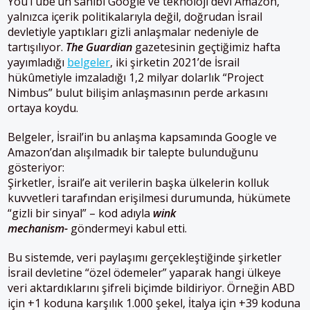
YouTube’un sahibi Google ve teknoloji devi Amazon,
yalnızca içerik politikalarıyla değil, doğrudan İsrail
devletiyle yaptıkları gizli anlaşmalar nedeniyle de
tartışılıyor.
The Guardian
gazetesinin geçtiğimiz hafta
yayımladığı
belgeler
, iki şirketin 2021’de İsrail
hükûmetiyle imzaladığı 1,2 milyar dolarlık “Project
Nimbus” bulut bilişim anlaşmasının perde arkasını
ortaya koydu.
Belgeler, İsrail’in bu anlaşma kapsamında Google ve
Amazon’dan alışılmadık bir talepte bulunduğunu
gösteriyor:
Şirketler, İsrail’e ait verilerin başka ülkelerin kolluk
kuvvetleri tarafından erişilmesi durumunda, hükümete
“gizli bir sinyal” – kod adıyla
wink
mechanism-
göndermeyi kabul etti.
Bu sistemde, veri paylaşımı gerçekleştiğinde şirketler
İsrail devletine “özel ödemeler” yaparak hangi ülkeye
veri aktardıklarını şifreli biçimde bildiriyor. Örneğin ABD
için +1 koduna karşılık 1.000 şekel, İtalya için +39 koduna