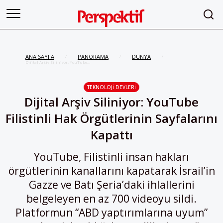
ANA SAYFA
PANORAMA
DÜNYA
/
/
/
Dijital Arşiv Siliniyor: YouTube
Filistinli Hak Örgütlerinin
Sayfalarını Kapattı
TEKNOLOJI DEVLERI
Dijital Arşiv Siliniyor: YouTube
Filistinli Hak Örgütlerinin Sayfalarını
Kapattı
YouTube, Filistinli insan hakları
örgütlerinin kanallarını kapatarak İsrail’in
Gazze ve Batı Şeria’daki ihlallerini
belgeleyen en az 700 videoyu sildi.
Platformun “ABD yaptırımlarına uyum”