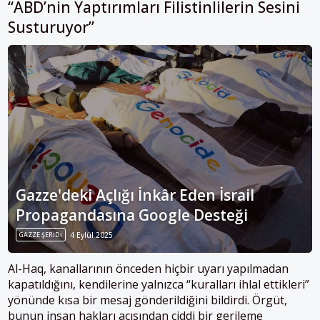
“ABD’nin Yaptırımları Filistinlilerin Sesini
Susturuyor”
Gazze'deki Açlığı İnkâr Eden İsrail
Propagandasına Google Desteği
GAZZE ŞERIDI
4 Eylül 2025
Al-Haq, kanallarının önceden hiçbir uyarı yapılmadan
kapatıldığını, kendilerine yalnızca “kuralları ihlal ettikleri”
yönünde kısa bir mesaj gönderildiğini bildirdi. Örgüt,
bunun insan hakları açısından ciddi bir gerileme