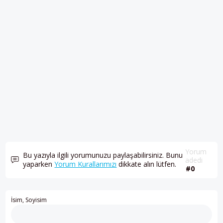
Yorum
Bu yazıyla ilgili yorumunuzu paylaşabilirsiniz. Bunu
adedi
yaparken
Yorum Kurallarımızı
dikkate alın lütfen.
#0
İsim, Soyisim