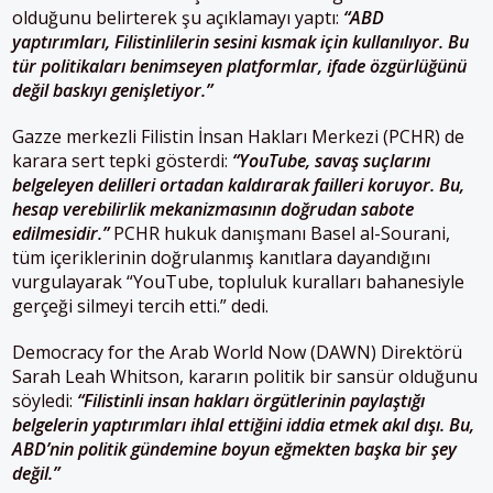
olduğunu belirterek şu açıklamayı yaptı:
“ABD
yaptırımları, Filistinlilerin sesini kısmak için kullanılıyor. Bu
tür politikaları benimseyen platformlar, ifade özgürlüğünü
değil baskıyı genişletiyor.”
Gazze merkezli Filistin İnsan Hakları Merkezi (PCHR) de
karara sert tepki gösterdi:
“YouTube, savaş suçlarını
belgeleyen delilleri ortadan kaldırarak failleri koruyor. Bu,
hesap verebilirlik mekanizmasının doğrudan sabote
edilmesidir.”
PCHR hukuk danışmanı Basel al-Sourani,
tüm içeriklerinin doğrulanmış kanıtlara dayandığını
vurgulayarak “YouTube, topluluk kuralları bahanesiyle
gerçeği silmeyi tercih etti.” dedi.
Democracy for the Arab World Now (DAWN) Direktörü
Sarah Leah Whitson, kararın politik bir sansür olduğunu
söyledi:
“Filistinli insan hakları örgütlerinin paylaştığı
belgelerin yaptırımları ihlal ettiğini iddia etmek akıl dışı. Bu,
ABD’nin politik gündemine boyun eğmekten başka bir şey
değil.”