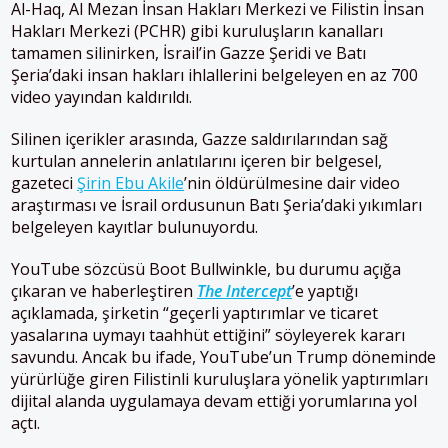
Al-Haq, Al Mezan İnsan Hakları Merkezi ve Filistin İnsan
Hakları Merkezi (PCHR) gibi kuruluşların kanalları
tamamen silinirken, İsrail’in Gazze Şeridi ve Batı
Şeria’daki insan hakları ihlallerini belgeleyen en az 700
video yayından kaldırıldı.
Silinen içerikler arasında, Gazze saldırılarından sağ
kurtulan annelerin anlatılarını içeren bir belgesel,
gazeteci
Şirin Ebu Akile
’nin öldürülmesine dair video
araştırması ve İsrail ordusunun Batı Şeria’daki yıkımları
belgeleyen kayıtlar bulunuyordu.
YouTube sözcüsü Boot Bullwinkle, bu durumu açığa
çıkaran ve haberleştiren
The Intercept
’e yaptığı
açıklamada, şirketin “geçerli yaptırımlar ve ticaret
yasalarına uymayı taahhüt ettiğini” söyleyerek kararı
savundu. Ancak bu ifade, YouTube’un Trump döneminde
yürürlüğe giren Filistinli kuruluşlara yönelik yaptırımları
dijital alanda uygulamaya devam ettiği yorumlarına yol
açtı.