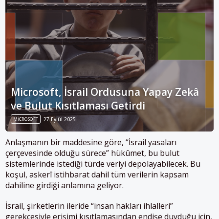
Microsoft, İsrail Ordusuna Yapay Zekâ
ve Bulut Kısıtlaması Getirdi
MICROSOFT
27 Eylül 2025
Anlaşmanın bir maddesine göre, “İsrail yasaları
çerçevesinde olduğu sürece” hükûmet, bu bulut
sistemlerinde istediği türde veriyi depolayabilecek. Bu
koşul, askerî istihbarat dahil tüm verilerin kapsam
dahiline girdiği anlamına geliyor.
İsrail, şirketlerin ileride “insan hakları ihlalleri”
gerekçesiyle erişimi kısıtlamasından endişe duyduğu için,