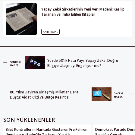
Yapay Zekâ Şirketlerinin Yeni Veri Madeni: Kesilip
Taranan ve İmha Edilen Kitaplar
ANTHROPIC
Yüzde 50’lik Hata Payı: Yapay Zekâ, Doğru
SONRAKI
Bilgiye Ulaşmayı Engelliyor mu?
HABER
80. Yılını Deviren Birleşmiş Milletler Dara
ÖNCEKI
Düştü: Aidat Krizi ve Bütçe Kesintisi
HABER
SON YÜKLENENLER
Bilet Kontrollerini Haritada Gösteren FreiFahren
Demokrat Partide Deri
Uygulaması Berlin’de Tartışma Yarattı
Sandığa Yansıdı