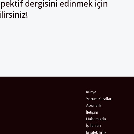
pektif dergisini edinmek için
irsiniz!
Künye
Yorum Kuralları
Abonelik
İletişim
Hakkımızda
İş İlanları
Erişilebilirlik