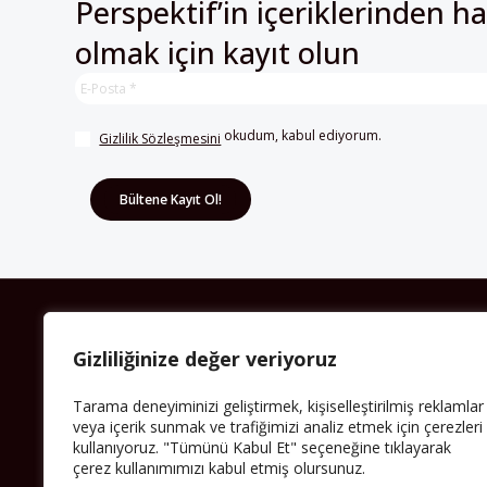
Perspektif’in içeriklerinden h
olmak için kayıt olun
 okudum, kabul ediyorum.
Gizlilik Sözleşmesini
HAKKIMIZDA
Gizliliğinize değer veriyoruz
Avrupa’ya işçi göçü yarım asrı ardında bırakırken
Müslümanlar da bulundukları ülkelerde kalıcı hâle
Tarama deneyiminizi geliştirmek, kişiselleştirilmiş reklamlar
geldiler. Bu durum “vatan”, “aidiyet”, “İslam” ve “Avrupa”
gibi birçok kavramın çift taraflı olarak sorgulanmasına
veya içerik sunmak ve trafiğimizi analiz etmek için çerezleri
neden oldu. Avrupa’da yerleşik bir Müslüman cemaatin
kullanıyoruz. "Tümünü Kabul Et" seçeneğine tıklayarak
oluşması, hem yerleşik kültür ve siyasi düzen için, hem
çerez kullanımımızı kabul etmiş olursunuz.
de Müslümanlar için yeni sorulara da kapı araladı.