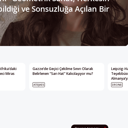
ldiği ve Sonsuzluğa Açılan Bir
Afrika’daki
Gazze’de Geçici Çekilme Sınırı Olarak
Leipzig-Ha
eci Miras
Belirlenen “Sarı Hat” Kalıcılaşıyor mu?
Teşebbüsü
Almanya’ya
ATEŞKES
DRONE