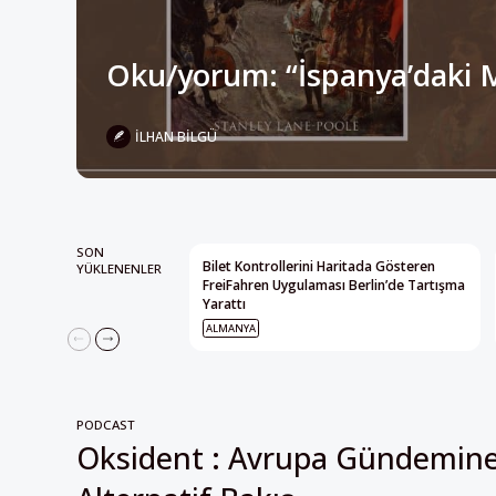
Oku/yorum: “İspanya’daki 
İLHAN BILGÜ
SON
Bilet Kontrollerini Haritada Gösteren
YÜKLENENLER
FreiFahren Uygulaması Berlin’de Tartışma
Yarattı
ALMANYA
PODCAST
Oksident : Avrupa Gündemin