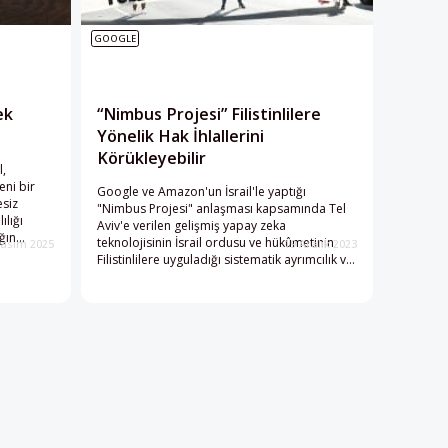
GOOGLE
ek
“Nimbus Projesi” Filistinlilere
Yönelik Hak İhlallerini
Körükleyebilir
l,
eni bir
Google ve Amazon'un İsrail'le yaptığı
esiz
"Nimbus Projesi" anlaşması kapsamında Tel
ılığı
Aviv'e verilen gelişmiş yapay zeka
ğın
teknolojisinin İsrail ordusu ve hükûmetinin
Kasım 2025
19 Aralık 2023
tal
Filistinlilere uyguladığı sistematik ayrımcılık ve
oğasını
hak ihlallerini daha da acımasız hâle
getireceğinden endişe ediliyor.