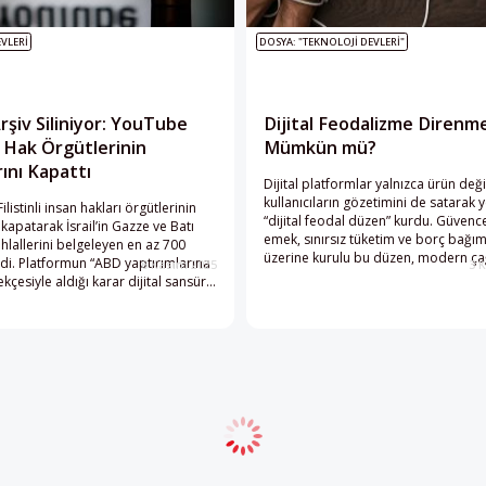
VLERI
DOSYA: "TEKNOLOJI DEVLERI"
Arşiv Siliniyor: YouTube
Dijital Feodalizme Direnm
li Hak Örgütlerinin
Mümkün mü?
rını Kapattı
Dijital platformlar yalnızca ürün deği
kullanıcıların gözetimini de satarak y
listinli insan hakları örgütlerinin
“dijital feodal düzen” kurdu. Güvenc
 kapatarak İsrail’in Gazze ve Batı
emek, sınırsız tüketim ve borç bağıml
ihlallerini belgeleyen en az 700
üzerine kurulu bu düzen, modern ça
ldi. Platformun “ABD yaptırımlarına
6 Kasım 2025
3 
serflerini yaratıyor. David Arditi, “diji
çesiyle aldığı karar dijital sansür
feodalizm” kavramıyla bu düzenin d
rını alevlendirdi. Aynı dönemde
analiz ediyor.
Amazon’un İsrail’le yaptığı veri
, büyük teknoloji şirketlerinin İsrail
 birliklerini yeniden gündeme