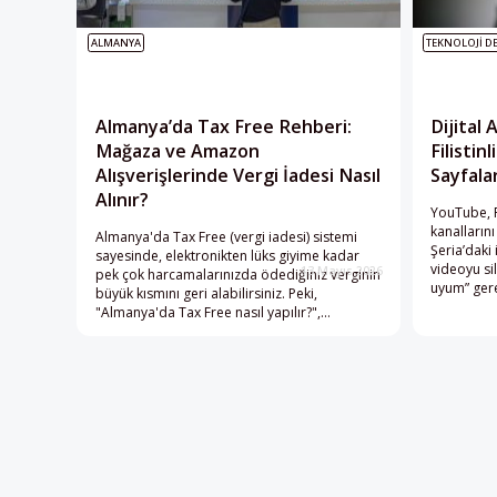
ALMANYA
TEKNOLOJI DE
Almanya’da Tax Free Rehberi:
Dijital 
Mağaza ve Amazon
Filistin
Alışverişlerinde Vergi İadesi Nasıl
Sayfala
Alınır?
YouTube, Fi
kanallarını
Almanya'da Tax Free (vergi iadesi) sistemi
Şeria’daki 
sayesinde, elektronikten lüks giyime kadar
videoyu si
13 Mayıs 2026
pek çok harcamalarınızda ödediğiniz verginin
uyum” gerek
büyük kısmını geri alabilirsiniz. Peki,
tartışmala
"Almanya'da Tax Free nasıl yapılır?",
Google ve 
"Havalimanı gümrük onay süreci nasıl işler?"
anlaşmaları
ve "Amazon.de üzerinden komisyonsuz vergi
ile olan iş
iadesi nasıl alınır?" Türkiye'den giden turistler
taşıyor.
için adım adım vergi iadesi şartlarını, güncel
oranları ve alışveriş bütçenizi rahatlatacak en
kritik püf noktaları bu rehberde bir araya
getirdik.