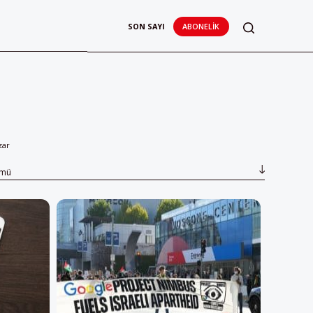
SON SAYI
ABONELIK
zar
ümü