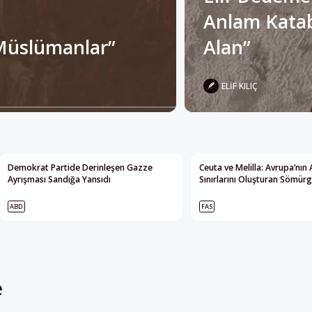
Anlam Katabi
Müslümanlar”
Alan”
ELIF KILIÇ
Demokrat Partide Derinleşen Gazze
Ceuta ve Melilla: Avrupa’nın 
Ayrışması Sandığa Yansıdı
Sınırlarını Oluşturan Sömürg
ABD
FAS
e