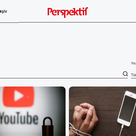
RŞIV
Ya
T