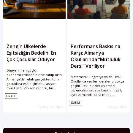
Zengin Ülkelerde
Performans Baskısına
Eşitsizliğin Bedelini En
Karşı: Almanya
Çok Çocuklar Ödüyor
Okullarında “Mutluluk
Dersi” Veriliyor
Dünyanın en güçlü
ekonomilerinden birine sahip olan
Matematik, Coğrafya ya da Fizik…
Almanya’da refah gerçekten tüm
Okullarda verilen dersler oldukça
çocuklara eşit biçimde ulaşıyor
çeşitli. Peki bir dersin amacı
mu? UNICEF’in son raporu, bu
öğrencileri sadece başarılı değil,
soruya pek de iç açıcı olmayan bir
aynı zamanda daha mutlu,
UNICEF
yanıt veriyor.
özgüvenli ve psikolojik olarak
EĞITIM
dayanıklı bireyler hâline getirmek
16 Haziran 2026
7 Mayıs 2026
olabilir mi? Almanya’da giderek
yaygınlaşan “Mutluluk Dersi”, tam
da bunu hedefliyor.