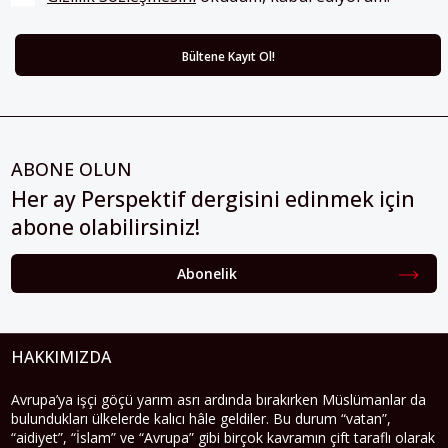
ABONE OLUN
Her ay Perspektif dergisini edinmek için
abone olabilirsiniz!
Abonelik
HAKKIMIZDA
Avrupa’ya işçi göçü yarım asrı ardında bırakırken Müslümanlar da
bulundukları ülkelerde kalıcı hâle geldiler. Bu durum “vatan”,
“aidiyet”, “İslam” ve “Avrupa” gibi birçok kavramın çift taraflı olarak