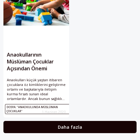
Anaokullarının
Müslüman Çocuklar
Açısından Önemi
Anaokulları küçük yaştan itibaren
çocuklara öz kimliklerini geliştirme
ortamı ve başkalarıyla iletişim
kurma fırsatı sunan ideal
ortamlardır. Ancak bunun sağlıklı
bir şekilde gerçekleşmesi için
DOSYA: "ANAOKULUNDA MÜSLÜMAN
anaokulunun belli bazı şartlara
ÇOCUKLAR"
1 Haziran 2020
haiz olması gerekiyor.
Daha fazla