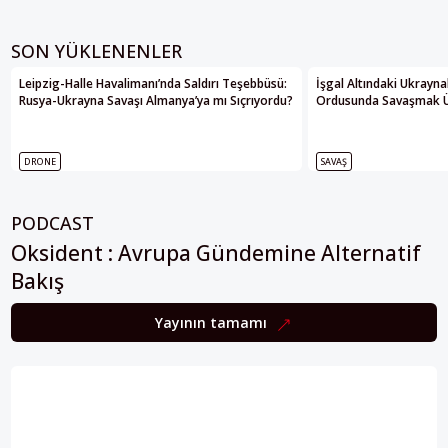
SON YÜKLENENLER
Leipzig-Halle Havalimanı’nda Saldırı Teşebbüsü:
İşgal Altındaki Ukrayna
Rusya-Ukrayna Savaşı Almanya’ya mı Sıçrıyordu?
Ordusunda Savaşmak Üze
DRONE
SAVAŞ
PODCAST
Oksident : Avrupa Gündemine Alternatif
Bakış
Yayının tamamı