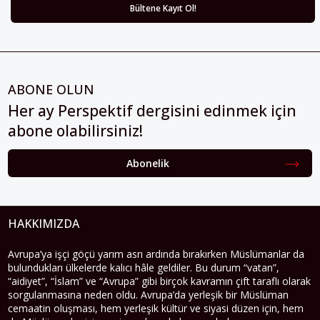
ABONE OLUN
Her ay Perspektif dergisini edinmek için
abone olabilirsiniz!
Abonelik
HAKKIMIZDA
Avrupa’ya işçi göçü yarım asrı ardında bırakırken Müslümanlar da
bulundukları ülkelerde kalıcı hâle geldiler. Bu durum “vatan”,
“aidiyet”, “İslam” ve “Avrupa” gibi birçok kavramın çift taraflı olarak
sorgulanmasına neden oldu. Avrupa’da yerleşik bir Müslüman
cemaatin oluşması, hem yerleşik kültür ve siyasi düzen için, hem