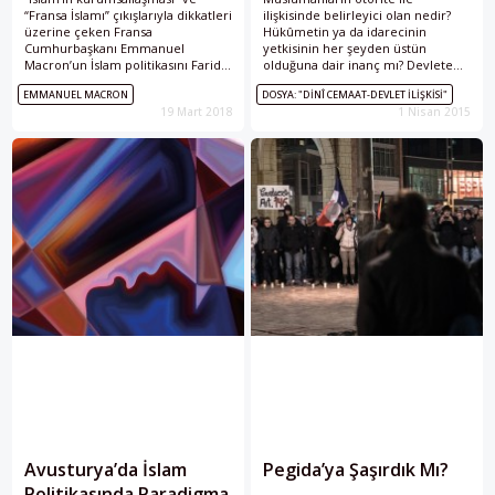
“Fransa İslamı” çıkışlarıyla dikkatleri
ilişkisinde belirleyici olan nedir?
üzerine çeken Fransa
Hükûmetin ya da idarecinin
Cumhurbaşkanı Emmanuel
yetkisinin her şeyden üstün
Macron’un İslam politikasını Farid
olduğuna dair inanç mı? Devlete
Hafez yazdı.
karşı gelmenin imkânsız olduğuna
EMMANUEL MACRON
DOSYA: "DINÎ CEMAAT-DEVLET İLIŞKISI"
dair düşünce mi? Bu sorular uzun
19 Mart 2018
1 Nisan 2015
vadede Avrupa’daki Müslümanların
haklarını edinmeleri için devlet
yetkilileriyle gerçekleştirilen
müzakerelere damga vurmuş
durumda.
Avusturya’da İslam
Pegida’ya Şaşırdık Mı?
Politikasında Paradigma