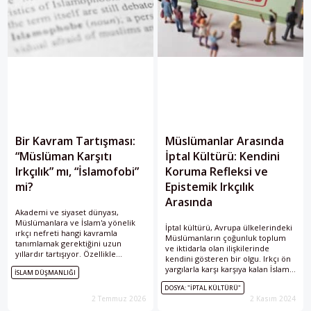
Bir Kavram Tartışması:
Müslümanlar Arasında
“Müslüman Karşıtı
İptal Kültürü: Kendini
Irkçılık” mı, “İslamofobi”
Koruma Refleksi ve
mi?
Epistemik Irkçılık
Arasında
Akademi ve siyaset dünyası,
Müslümanlara ve İslam'a yönelik
İptal kültürü, Avrupa ülkelerindeki
ırkçı nefreti hangi kavramla
Müslümanların çoğunluk toplum
tanımlamak gerektiğini uzun
ve iktidarla olan ilişkilerinde
yıllardır tartışıyor. Özellikle
kendini gösteren bir olgu. Irkçı ön
Almanya ve Fransa'da “İslamofobi”
yargılarla karşı karşıya kalan İslami
İSLAM DÜŞMANLIĞI
kavramı, çoğu zaman komplo
toplum örgütleri, ya kendilerini
teorileriyle gölgeleniyor. Peki,
DOSYA: "İPTAL KÜLTÜRÜ"
koruma refleksiyle hareket etmek
Müslümanlara yönelik bu ırkçı
2 Temmuz 2026
2 Kasım 2024
zorunda kalıyor ya da epistemik
nefreti en doğru biçimde
ırkçılığı içselleştiren bir yanılgıya