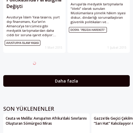
Avrupa’da medyatik tartışmalarla
Değişti
“öteki” olarak sunulan
Müslümanlara yönelik hâkim siyasi
Avusturya İslam Yasa tasarısı, yurt
diskur, dindarlığı sorunsallaştıran
dışı finansmanı, Kur’an’ın
güvenlik politikaları ve
Almanca’ya tercümesi gibi
kurumsallaşan ırkçılığın ardından
DOSYA: "PEGIDA HAREKETI"
medyatik tartışmalardan daha
Pegida gibi İslam karşıtı
ciddi bir soruna işaret ediyor:
hareketlerin patlak vermesi
İslam politikasındaki paradigmanın,
şaşırtıcı mı? Bu soru, İslam
AVUSTURYA İSLAM YASASI
Avusturya’nın kendi iddialarıyla da
bağlamındaki gelişmeler
1 Mart 2015
1 Şubat 2015
uyuşmayan bir biçimde değişimi.
incelendiğinde oldukça kolay bir
şekilde yanıtlanabilir: Hayır!
Daha fazla
SON YÜKLENENLER
Ceuta ve Melilla: Avrupa’nın Afrika’daki Sınırlarını
Gazze’de Geçici Çekilme
Oluşturan Sömürgeci Miras
“Sarı Hat” Kalıcılaşıyor