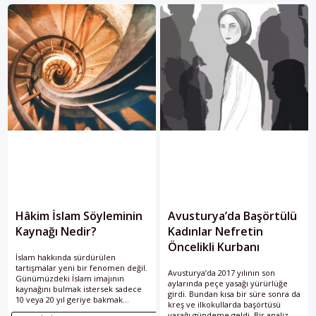
tanımlayan tek bir kavram
sahip oluyor.
gerçekten var mı?
Hâkim İslam Söyleminin
Avusturya’da Başörtülü
Kaynağı Nedir?
Kadınlar Nefretin
Öncelikli Kurbanı
İslam hakkında sürdürülen
tartışmalar yeni bir fenomen değil.
Avusturya’da 2017 yılının son
Günümüzdeki İslam imajının
aylarında peçe yasağı yürürlüğe
kaynağını bulmak istersek sadece
girdi. Bundan kısa bir süre sonra da
10 veya 20 yıl geriye bakmak
kreş ve ilkokullarda başörtüsü
yetersiz olacaktır. Bilimsel
yasağı gündeme geldi. Bir analiz.