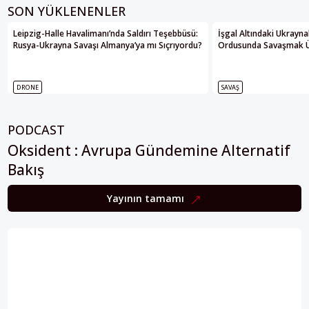
SON YÜKLENENLER
Leipzig-Halle Havalimanı’nda Saldırı Teşebbüsü:
İşgal Altındaki Ukrayna
Rusya-Ukrayna Savaşı Almanya’ya mı Sıçrıyordu?
Ordusunda Savaşmak Üze
DRONE
SAVAŞ
PODCAST
Oksident : Avrupa Gündemine Alternatif
Bakış
Yayının tamamı